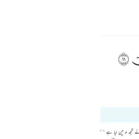
electeren
Aanmelden
h
ﲹ
roepen: "O Môesa!"
ف
is
Bayan Ul Quran
Tazkir Ul Quran
esia
t 20:12
no
۔۔۔۔ فتردی (21 : 61) ’ اور میں نے تجھ و چن لیا ہے ‘ سن جو کچھ وحی کیا جاتا ہے۔ میں ہی اللہ ہوں ‘ م