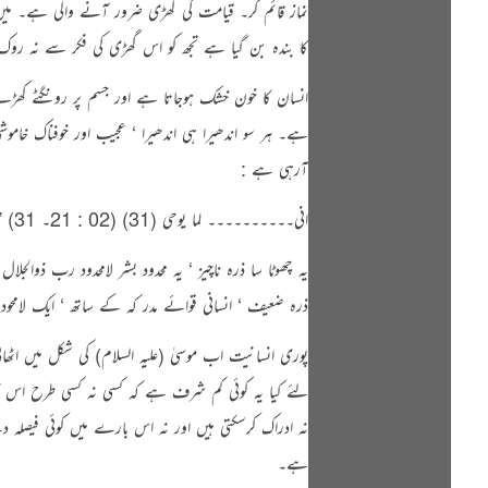
نماز قائم کر۔ قیامت کی گھڑی ضرور آنے والی ہے۔ میں ا
کا بندہ بن گیا ہے تجھ کو اس گھڑی کی فکر سے نہ روک
انسان کا خون خشک ہوجاتا ہے اور جسم پر رونگٹے کھڑ
ہے۔ ہر سو اندھیرا ہی اندھیرا ‘ عجیب اور خوفناک خ
آرہی ہے :
انی۔۔۔۔۔۔۔۔۔۔ لما یوحی (31) (02 : 21۔ 31) ” اے موسیٰ میں تیرا رب ہوں ‘ جو تیاں اتار دے ‘ تو وادی مقدس طوی میں ہے اور میں نے تجھ کو چن لیا ہے “۔
یہ چھوٹا سا ذرہ ناچیز ‘ یہ محدود بشر لامحدود رب ذو
ذرہ ضعیف ‘ انسانی قوائے مدر کہ کے ساتھ ‘ ایک لامحو
پوری انسانیت اب موسیٰ (علیہ السلام) کی شکل میں ا
لئے کیا یہ کوئی کم شرف ہے کہ کسی نہ کسی طرح اس کا ات
نہ ادراک کرسکتی ہیں اور نہ اس بارے میں کوئی فیصلہ 
ہے۔