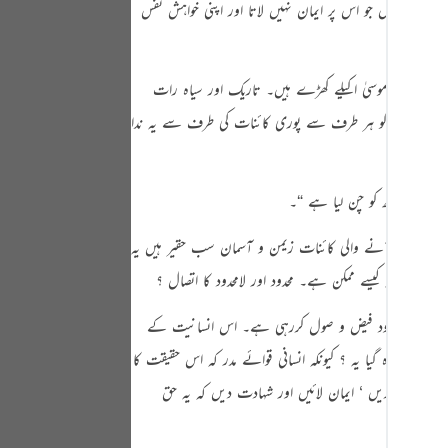
ی ایسا شخص جو اس پر ایمان نہیں لاتا اور اپنی خواہش نفس
Portu
русск
 پہاڑی پر موسیٰ اکیلے کھڑے ہیں۔ تاریک اور سیاہ رات
Shqip
ے ‘ لیکن ان کو ہر طرف سے پوری کائنات کی طرف سے یہ ندا
ภาษา
Türkç
اردو
 میں یہ نظر آنے والی کائنات زیمن و آسمان سب حقیر ہیں یہ
简体
ے ‘ ورنہ کیسے ممکن ہے۔ محدود اور لامحدود کا اتصال ؟
Melay
 ہوئے ہی لامحدود فیض و صول کررہی ہے۔ اس انسانیت کے
Españ
کیونکر وہ گیا یہ ؟ کیونکہ انسانی قوائے مدر کہ اس حقیقت کا
Kiswah
ا اعتراف کریں ‘ ایمان لائیں اور شہادت دیں کہ یہ حق
Tiếng 