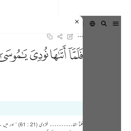
Aanmelden
ﲵ
ﲶ
ﲷ
ﲸ
فلمآ اتھا۔۔۔۔۔۔