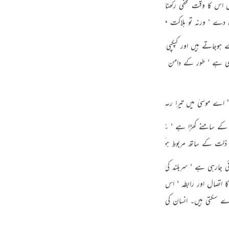
س کا وقت مخفی رکھنا چاہتا ہوں تاکہ ہر متنفس اپنی سعی کے مطابق بدلہ پائے۔ پس کوئ
guês
 دے ‘ ورنہ تو ہلاکت میں پڑجائے گا “۔
ий
ے ہوجاتے ہیں اور کپکپی طاری ہوجاتی ہے۔ محض اس منظر کے تصور سے ‘ ایک غیر آباد
اموشی ہے ‘ طور کے دامن سے انہوں نے آگ دیکھی تھی ‘ وہ اس کی تلاش میں نکلے تھ
ไทย
e
الجلال کے سامنے کھڑا ہے ‘ جسے آنکھ نہیں دیکھ سکتی۔ وہ عظمت و جلال جس کے مقابلے
中文
د ذلت کے ساتھ مربوط ہوگیا ‘ اس کی آواز سن رہا ہے ‘ کس طرح ؟ اللہ کی خاص رحمت ہ
u
ٹھائی جارہی ہے ‘ سربلند کی جارہی ہے کہ ایک لمحے کے لئے وہ بشری شخصیت کو لئے
ol
صال اور رابطہ ‘ اس انداز میں ‘ رب ذوالجلال کے ساتھ ہوگیا ‘ لیکن ہم نہیں جانتے کہ 
ili
دے سکتی ہیں۔ انسان کی قوائے مدرکہ کا بس یہ کام ہے کہ وہ حیران رہ کر اپنے قصور ک
Việt