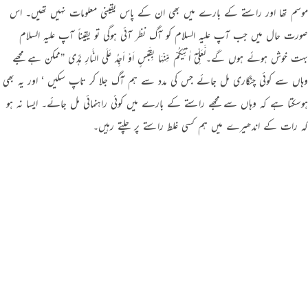
موسم تھا اور راستے کے بارے میں بھی ان کے پاس یقینی معلومات نہیں تھیں۔ اس
صورت حال میں جب آپ علیہ السلام کو آگ نظر آئی ہوگی تو یقیناً آپ علیہ السلام
بہت خوش ہوئے ہوں گے۔لَّعَلِّیْٓ اٰتِیْکُمْ مِّنْہَا بِقَبَسٍ اَوْ اَجِدُ عَلَی النَّارِ ہُدًی ”ممکن ہے مجھے
وہاں سے کوئی چنگاری مل جائے جس کی مدد سے ہم آگ جلا کر تاپ سکیں ‘ اور یہ بھی
ہوسکتا ہے کہ وہاں سے مجھے راستے کے بارے میں کوئی راہنمائی مل جائے۔ ایسا نہ ہو
کہ رات کے اندھیرے میں ہم کسی غلط راستے پر چلتے رہیں۔