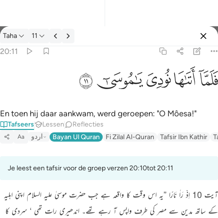
Tafseer: Taha 20:11
Taha
11
Aanmelden
20:11
فلما اتاها نودي يا موسى ١١
ﲵ
ﲶ
ﲷ
ﲸ
ﲹ
فَلَمَّآ أَتَىٰهَا نُودِىَ يَـٰمُوسَىٰٓ ١١
En toen hij daar aankwam, werd geroepen: "O Môesa!"
Tafseers
Lessen
Reflecties
اردو
Bayan Ul Quran
Fi Zilal Al-Quran
Tafsir Ibn Kathir
T
Aa
Je leest een tafsir voor de groep verzen 20:10tot 20:11
آیت 10 اِذْ رَاٰ نَارًا ”یہ اس وقت کا واقعہ ہے جب حضرت موسیٰ علیہ السلام اپنی اہلیہ
کے ساتھ مدین سے مصر کی طرف واپس آ رہے تھے۔ اندھیری رات تھی ‘ سردی کا