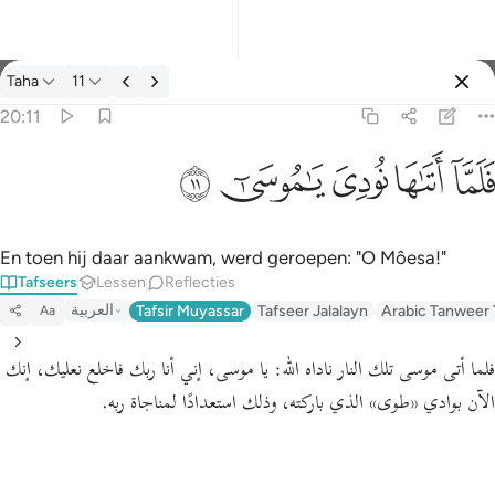
Tafseer: Taha 20:11
Taha
11
Aanmelden
20:11
فلما اتاها نودي يا موسى ١١
ﲵ
ﲶ
ﲷ
ﲸ
ﲹ
فَلَمَّآ أَتَىٰهَا نُودِىَ يَـٰمُوسَىٰٓ ١١
En toen hij daar aankwam, werd geroepen: "O Môesa!"
Tafseers
Lessen
Reflecties
العربية
Tafsir Muyassar
Tafseer Jalalayn
Arabic Tanweer 
Aa
فلما أتى موسى تلك النار ناداه الله:
يا موسى، إني أنا ربك فاخلع نعليك، إنك
الآن بوادي
«طوى»
الذي باركته، وذلك استعدادًا لمناجاة ربه.