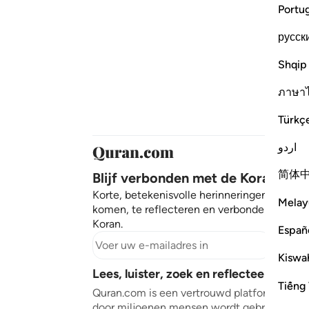
Portu
русск
Shqip
ภาษา
Türkç
اردو
简体
Blijf verbonden met de Koran ❤️
Korte, betekenisvolle herinneringen om tot r
Melay
komen, te reflecteren en verbonden te blij
Koran.
Españ
Abonn
Kiswah
Lees, luister, zoek en reflecteer over 
Tiếng 
Quran.com is een vertrouwd platform dat w
door miljoenen mensen wordt gebruikt om d