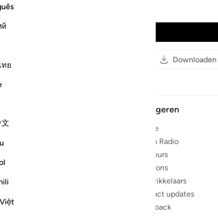
guês
Mishari Rashid al-`Afasy
ий
Audio afspelen
Lezen
Kopieer link
Downloaden
ไทย
e
Navigeren
中文
Home
ust te
Koran Radio
u
ven met de
reciteurs
ol
Over ons
eren
Ontwikkelaars
ili
de Koran
Product updates
Việt
ereldwijd
Feedback
e Koran in