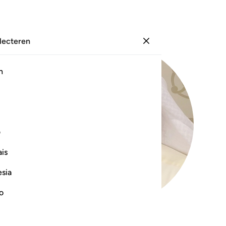
electeren
Aanmelden
h
ف
is
esia
no
99
.
Az-Zalzalah