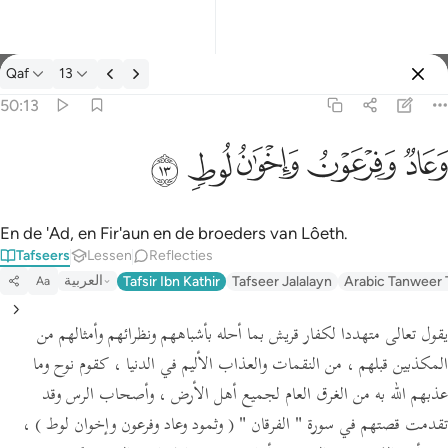
Tafseer: Qaf 50:13
Qaf
13
Aanmelden
50:13
وعاد وفرعون واخوان لوط ١٣
ﲳ
ﲴ
ﲵ
ﲶ
ﲷ
وَعَادٌۭ وَفِرْعَوْنُ وَإِخْوَٰنُ لُوطٍۢ ١٣
En de 'Ad, en Fir'aun en de broeders van Lôeth.
Tafseers
Lessen
Reflecties
العربية
Tafsir Ibn Kathir
Tafseer Jalalayn
Arabic Tanweer 
Aa
يقول تعالى متهددا لكفار قريش بما أحله بأشباههم ونظرائهم وأمثالهم من
المكذبين قبلهم ، من النقمات والعذاب الأليم في الدنيا ، كقوم نوح وما
عذبهم الله به من الغرق العام لجميع أهل الأرض ، وأصحاب الرس وقد
تقدمت قصتهم في سورة
" الفرقان "
( وثمود وعاد وفرعون وإخوان لوط )
،