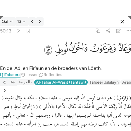
Tafseer: Qaf 50:13
Qaf
13
Aanmelden
50:13
وعاد وفرعون واخوان لوط ١٣
ﲳ
ﲴ
ﲵ
ﲶ
ﲷ
وَعَادٌۭ وَفِرْعَوْنُ وَإِخْوَٰنُ لُوطٍۢ ١٣
En de 'Ad, en Fir'aun en de broeders van Lôeth.
Tafseers
Lessen
Reflecties
العربية
Al-Tafsir Al-Wasit (Tantawi)
Tafseer Jalalayn
Arab
Aa
( وَفِرْعَوْنُ ) هو الذى أرسل الله إليه موسى - عليه السلام - فكذبه وقال لقومه (
فَقَالَ أَنَاْ رَبُّكُمُ الأعلى فَأَخَذَهُ الله نَكَالَ الآخرة والأولى ) ( وَإِخْوَانُ لُوطٍ ) هم
قومه الذين أتوا بفاحشة لم يسبقوا إليها . قالوا : ووصفهم الله - تعالى - بأنهم
إخوانه ، لأنه كانت ترطبه بهم رابطة المصاهرة حيث إن امرأته - عليه السلام -