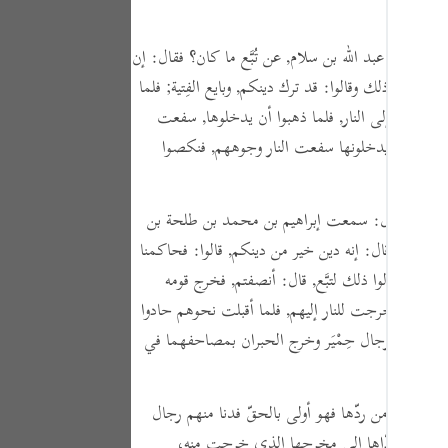
Portu
русск
أنه سأل عبد الله بن سلام, عن تُبَّع ما كان؟
فقال:
إن
استكبروا ذلك وقالوا:
قد ترك دينكم, وبايع الفِتية; فلما
Shqip
, ثم غدوا إلى النار, فلما ذهبوا أن يدخلوها, سفعت
ภาษา
فلما ذهبوا يدخلونها سفعت النار وجوههم, فنكصوا
Türkç
لحا.
اردو
لقرظي,
قال:
سمعت إبراهيم بن محمد بن طلحة بن
لى دينه,
وقال:
إنه دين خير من دينكم,
قالوا:
فحاكمنا
简体
 فلما قالوا ذلك لتبَّع,
قال:
أنصفتم, فخرج قومه
Melay
ج منه, فخرجت للنار إليهم, فلما أقبلت نحوهم حادوا
Españ
ل ذلك من رجال حِمْيَر وخرج الحبران بمصاحفهما في
Kiswah
ا,
وقالوا:
من ردّها فهو أولى بالحقّ فدنا منهم رجال
Tiếng 
, وتنكص حتى ردّاها إلى مخرجها الذي خرجت منه،