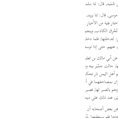
 حُمَيد,
قال:
ثنا سلمة, عن ابن إسحاق.
guês
ий
 موسى,
قال:
ثنا يزيد,
قال:
أخبرنا عمران بن حُدَير, عن أبي مجلز, عن ابن عباس, 
ختار فِتية من الأخيار فاستبطنهم واستدخلهم, حتى أخذ منهم وبايعهم,
وإن قومه 
ار تُحْرِق الكاذب, وينجو منها الصادق, ففعلوا, فعلق الفتية مصاحفهم في أعناقهم
ไทย
:
لتدخلنها; فلما دخلوها أفرجت عنهم حتى قطعوها, وأنه قال لقومه ادخلوها; 
e
عنهم, حتى إذا توسطوا أحاطت بهم, فأحرقتهم, فأسلم تُبع, وكان تُبَّع رجلا صا
عن أبي مالك بن ثعلبة بن أبي مالك القرظي,
قال:
سمعت إبراهيم بن محمد ا
, حالت حِمْيَر بينه وبين ذلك, وقالوا لا تدخلها علينا, وقد فارقت ديننا فدعاهم إ
中文
هل اليمن نار تحكم فيما بينهم فيما يختلفون فيه, تأكل الظالم ولا تضرّ المظلوم,
u
ن بمصاحفهما في أعناقهما متقلديهما, حتى قعدوا للنار عند مخرجها التي تخر
ol
هم بالصبر لها, فصبروا حتى غشيتهم فأكلت الأوثان وما قرّبوا معها, ومن حم
يَر, عند ذلك على دينه, فمن هنالك وغير ذلك كان أصل اليهودية باليمن "
.
ili
بعض أصحابه أن الحَبرين, ومن خرج معهما من حِمْيَر, إنما اتبعوا النار ليردّوه
Việt
فحادوا فلم يستطيعوا ردّها، ودنا منها الحبران بعد ذلك وجعلا يتلوان التوراة