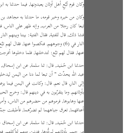
وكان قوم تُبَّعٍ أهل أوثان يعبدونها, فيما حدثنا به ابن
وكان من خبره وخبر قومه، ما حدثنا به مجاهد بن
تبعا كان رجلا من العرب, وإنه ظهر على الناس, فا
فشا ذلك, قال للفتية,
فقال الفتية:
بيننا وبينهم الن
النار في
(6)
وجوههم, فنكصوا عنها,
فقال لهم تبَّع
عنها,
فقال لهم تبَّع:
لتدخلنها, فلما دخلوها أفرجت 
حدثنا ابن حُمَيد,
قال:
ثنا سلمة, عن ابن إسحاق, 
عبد الله يحدّث
" أن تبعا لما دنا من اليمن ليدخلها
إلى النار, قال نعم,
قال:
وكانت في اليمن فيما يزعم أ
بأوثانهم,
وما يتقرّبون به في دينهم قال:
وخرج الحبرا
عنها وهابوها, فرموهم من حضرهم من الناس، وأمرو
أعناقهما, تعرق جباههما لم تضرّهما, فأطبقت حِمْ
حدثنا ابن حُمَيد,
قال:
ثنا سلمة, عن ابن إسحاق عن 
من حمير بأوثانهم ليردُّوها, فدنت منهم لتأكلهم, 