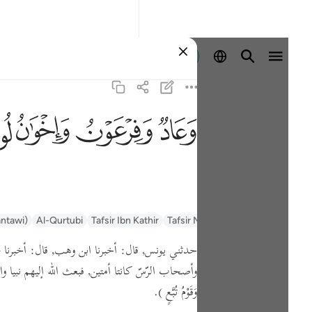
Aanmelden
ﲳ
ﲴ
ﲵ
ﲶ
السعدي Al-Sa'di
Tafsir Muyassar
Tafsir Ibn Kathir
Al-Qurtubi
antawi)
حدثني يونس,
قال:
أخبرنا ابن وهب,
قال:
أخبرنا 
وأصحاب الرّسّ كانتا أمتين, فبعث الله إليهم نبيا وا
وَقَوْمُ تُبَّعٍ )
.