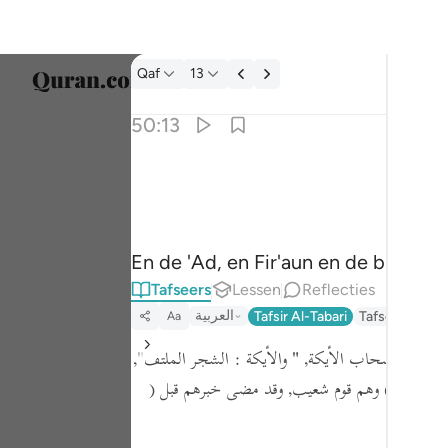
Tafseer: Qaf 50:13
Qaf
13
Taal s
50:13
Englis
وعاد وفرعون واخوان لوط ١٣
العربية
وَعَادٌۭ وَفِرْعَوْنُ وَإِخْوَٰنُ لُوطٍۢ ١٣
বাংলা
En de 'Ad, en Fir'aun en de broeder
ارسی
Tafseers
Lessen
Reflecties
França
العربية
Tafsir Al-Tabari
Tafseer Jalala
Aa
Indon
قال:
إن أصحاب الأيكة,
" والأيكة : الشجر الملتفّ"
,
Italia
بُ الأيْكَةِ )
وهم قوم شعيب, وقد مضى خبرهم قبل
(
Dutch