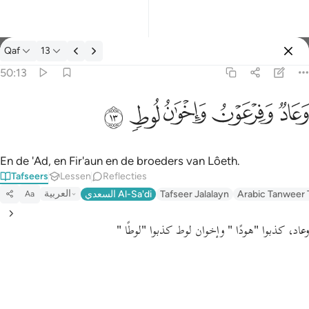
Tafseer: Qaf 50:13
Qaf
13
Aanmelden
50:13
وعاد وفرعون واخوان لوط ١٣
ﲳ
ﲴ
ﲵ
ﲶ
ﲷ
وَعَادٌۭ وَفِرْعَوْنُ وَإِخْوَٰنُ لُوطٍۢ ١٣
En de 'Ad, en Fir'aun en de broeders van Lôeth.
Tafseers
Lessen
Reflecties
العربية
السعدي Al-Sa'di
Tafseer Jalalayn
Arabic Tanweer 
Aa
وعاد، كذبوا
"هودًا "
وإخوان لوط كذبوا
"لوطًا "