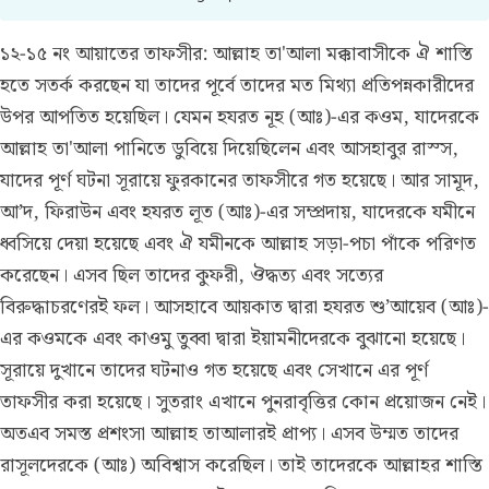
১২-১৫ নং আয়াতের তাফসীর:
আল্লাহ তা'আলা মক্কাবাসীকে ঐ শাস্তি
হতে সতর্ক করছেন যা তাদের পূর্বে তাদের মত মিথ্যা প্রতিপন্নকারীদের
উপর আপতিত হয়েছিল। যেমন হযরত নূহ (আঃ)-এর কওম, যাদেরকে
আল্লাহ তা'আলা পানিতে ডুবিয়ে দিয়েছিলেন এবং আসহাবুর রাস্স,
যাদের পূর্ণ ঘটনা সূরায়ে ফুরকানের তাফসীরে গত হয়েছে। আর সামূদ,
আ’দ, ফিরাউন এবং হযরত লূত (আঃ)-এর সম্প্রদায়, যাদেরকে যমীনে
ধ্বসিয়ে দেয়া হয়েছে এবং ঐ যমীনকে আল্লাহ সড়া-পচা পাঁকে পরিণত
করেছেন। এসব ছিল তাদের কুফরী, ঔদ্ধত্য এবং সত্যের
বিরুদ্ধাচরণেরই ফল। আসহাবে আয়কাত দ্বারা হযরত শু’আয়েব (আঃ)-
এর কওমকে এবং কাওমু তুব্বা দ্বারা ইয়ামনীদেরকে বুঝানো হয়েছে।
সূরায়ে দুখানে তাদের ঘটনাও গত হয়েছে এবং সেখানে এর পূর্ণ
তাফসীর করা হয়েছে। সুতরাং এখানে পুনরাবৃত্তির কোন প্রয়োজন নেই।
অতএব সমস্ত প্রশংসা আল্লাহ তাআলারই প্রাপ্য। এসব উম্মত তাদের
রাসূলদেরকে (আঃ) অবিশ্বাস করেছিল। তাই তাদেরকে আল্লাহর শাস্তি