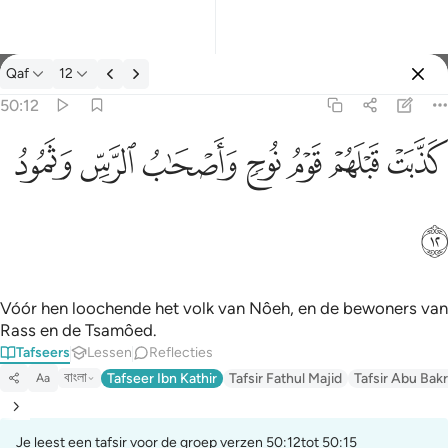
Tafseer: Qaf 50:12
Qaf
12
Aanmelden
50:12
كذبت قبلهم قوم نوح واصحاب الرس وثمود ١٢
ﲫ
ﲬ
ﲭ
ﲮ
ﲯ
ﲰ
ﲱ
كَذَّبَتْ قَبْلَهُمْ قَوْمُ نُوحٍۢ وَأَصْحَـٰبُ ٱلرَّسِّ وَثَمُودُ ١٢
ﲲ
Vóór hen loochende het volk van Nôeh, en de bewoners van
Rass en de Tsamôed.
Tafseers
Lessen
Reflecties
বাংলা
Tafseer Ibn Kathir
Tafsir Fathul Majid
Tafsir Abu Bakr
Aa
Je leest een tafsir voor de groep verzen 50:12tot 50:15