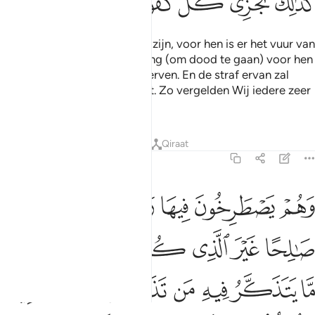
ﲥ
ﲦ
ﲧ
ﲨ
ﲩ
Maar degenen die ongelovig zijn, voor hen is er het vuur van
de Hel en er is geen beschiking (om dood te gaan) voor hen
bepaald, zodat zij zouden sterven. En de straf ervan zal
voor hen niet worden verlicht. Zo vergelden Wij iedere zeer
ongelovige.
Tafseers
Lessen
Reflecties
Qiraat
35:37
ﲪ
ﲫ
ﲬ
ﲭ
ﲮ
ﲯ
هم يصطرخون فيها ربنا اخرجنا نعمل صالحا غير الذي كنا نعمل اولم نعم
َهُمْ يَصْطَرِخُونَ فِيهَا رَبَّنَآ أَخْرِجْنَا نَعْمَلْ صَـٰلِحًا غَيْرَ ٱلَّذِى كُنَّا نَعْمَلُ ۚ أَوَلَ
ﲰ
ﲱ
ﲲ
ﲳ
ﲴﲵ
ﲶ
ﲷ
ﲸ
ﲹ
ﲺ
ﲻ
ﲼ
ﲽ
ﲾﲿ