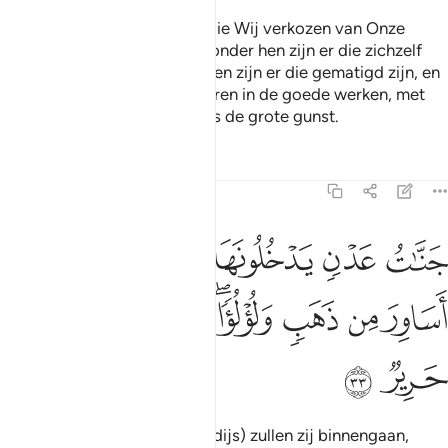
Daarna deden Wij degenen die Wij verkozen van Onze
dienaren het Boek erven. En onder hen zijn er die zichzelf
onrecht aandoen, en onder hen zijn er die gematigd zijn, en
onder hen zijn er die wedijveren in de goede werken, met
toestemming van Allah. Dat is de grote gunst.
Tafseers
Lessen
Reflecties
35:33
ﱫ
ﱬ
ﱭ
ﱮ
ﱯ
ﱰ
نات عدن يدخلونها يحلون فيها من اساور من ذهب ولولوا ولباسهم فيها ح
َنَّـٰتُ عَدْنٍۢ يَدْخُلُونَهَا يُحَلَّوْنَ فِيهَا مِنْ أَسَاوِرَ مِن ذَهَبٍۢ وَلُؤْلُؤًۭا ۖ وَلِ
ﱱ
ﱲ
ﱳ
ﱴﱵ
ﱶ
ﱷ
ﱸ
ﱹ
De Tuinen van 'Adn (het Paradijs) zullen zij binnengaan,