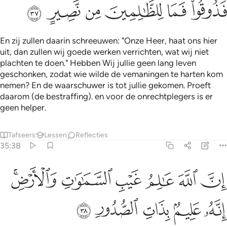
ﳀ
ﳁ
ﳂ
ﳃ
ﳄ
ﳅ
En zij zullen daarin schreeuwen: "Onze Heer, haat ons hier
uit, dan zullen wij goede werken verrichten, wat wij niet
plachten te doen." Hebben Wij jullie geen lang leven
geschonken, zodat wie wilde de vemaningen te harten kom
nemen? En de waarschuwer is tot jullie gekomen. Proeft
daarom (de bestraffing). en voor de onrechtplegers is er
geen helper.
Tafseers
Lessen
Reflecties
35:38
ﳆ
ﳇ
ﳈ
ﳉ
ﳊ
ن الله عالم غيب السماوات والارض انه عليم بذات الصدور ٣٨
ﳋﳌ
ِنَّ ٱللَّهَ عَـٰلِمُ غَيْبِ ٱلسَّمَـٰوَٰتِ وَٱلْأَرْضِ ۚ إِنَّهُۥ عَلِيمٌۢ بِذَاتِ ٱ
ﳍ
ﳎ
ﳏ
ﳐ
ﳑ