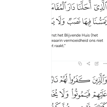
ﲇ
ﲈ
ﲉ
ﲊ
ﲋ
ﲌ
ﲍ
لذي احلنا دار المقامة من فضله لا يمسنا فيها نصب ولا يمسنا فيها لغوب ٥
لَّذِىٓ أَحَلَّنَا دَارَ ٱلْمُقَامَةِ مِن فَضْلِهِۦ لَا يَمَسُّنَا فِيهَا نَصَبٌۭ وَلَا يَمَسُّنَا فِيه
ﲎ
ﲏ
ﲐ
ﲑ
ﲒ
ﲓ
ﲔ
ﲕ
Degene Die ons door Zijn gunst het Blijvende Huis (het
Paradijs) heeft geschonken, waarin vermoeidheid ons niet
raakt en verveeldheid ons niet raakt."
Tafseers
Lessen
Reflecties
35:36
ﲖ
ﲗ
ﲘ
ﲙ
ﲚ
ﲛ
ﲜ
الذين كفروا لهم نار جهنم لا يقضى عليهم فيموتوا ولا يخفف عنهم من عذ
َٱلَّذِينَ كَفَرُوا۟ لَهُمْ نَارُ جَهَنَّمَ لَا يُقْضَىٰ عَلَيْهِمْ فَيَمُوتُوا۟ وَلَا يُخَفَّفُ عَنْه
ﲝ
ﲞ
ﲟ
ﲠ
ﲡ
ﲢ
ﲣﲤ