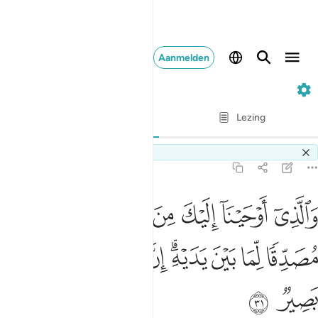
Aanmelden
35. Fatir
Vers voor vers
Lezing
Vertaling
: Sofian S. Siregar
Switch Quran.com to
English
35:31
ﱁ
ﱂ
ﱃ
ﱄ
ﱅ
ﱆ
ﱇ
الذي اوحينا اليك من الكتاب هو الحق مصدقا لما بين يديه ان الله بعباده ل
َٱلَّذِىٓ أَوْحَيْنَآ إِلَيْكَ مِنَ ٱلْكِتَـٰبِ هُوَ ٱلْحَقُّ مُصَدِّقًۭا لِّمَا بَيْنَ يَدَيْهِ ۗ إِنّ
ﱈ
ﱉ
ﱊ
ﱋﱌ
ﱍ
ﱎ
ﱏ
ﱐ
ﱑ
ﱒ