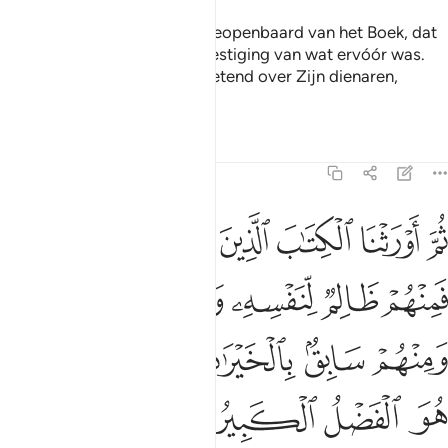
En wat Wij aan jou hebben geopenbaard van het Boek, dat
is de Waarsheid, als een bevestiging van wat ervóór was.
Voorwaar, Allah is zeker Alwetend over Zijn dienaren,
Alziend.
Tafseers
Lessen
Reflecties
35:32
ﱓ
ﱔ
ﱕ
ﱖ
ﱗ
ﱘ
ﱙﱚ
م اورثنا الكتاب الذين اصطفينا من عبادنا فمنهم ظالم لنفسه ومنهم مقت
ُمَّ أَوْرَثْنَا ٱلْكِتَـٰبَ ٱلَّذِينَ ٱصْطَفَيْنَا مِنْ عِبَادِنَا ۖ فَمِنْهُمْ ظَالِمٌۭ 
ﱛ
ﱜ
ﱝ
ﱞ
ﱟ
ﱠ
ﱡ
ﱢ
ﱣ
ﱤﱥ
ﱦ
ﱧ
ﱨ
ﱩ
ﱪ