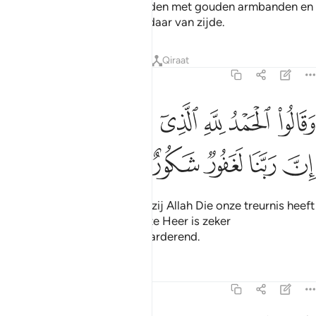
waarin zij gesierd zullen worden met gouden armbanden en
parels, en hun gewaden zijn daar van zijde.
Tafseers
Lessen
Reflecties
Qiraat
35:34
ﱺ
ﱻ
ﱼ
ﱽ
ﱾ
ﱿ
قالوا الحمد لله الذي اذهب عنا الحزن ان ربنا لغفور شكور ٣٤
ﲀﲁ
َقَالُوا۟ ٱلْحَمْدُ لِلَّهِ ٱلَّذِىٓ أَذْهَبَ عَنَّا ٱلْحَزَنَ ۖ إِنَّ رَبَّنَا لَغَفُورٌۭ شَكُورٌ ٣٤
ﲂ
ﲃ
ﲄ
ﲅ
ﲆ
En zij zullen zeggen: "Alle lof zij Allah Die onze treurnis heeft
weggenomen: voorwaar, onze Heer is zeker
Vergevensgezind, Meest Waarderend.
Tafseers
Lessen
Reflecties
35:35