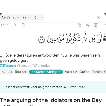
Tafseer: As-Saffat 37:29
As-Saffat
29
Aanmelden
37:29
قالوا بل لم تكونوا مومنين ٢٩
ﱘ
ﱙ
ﱚ
ﱛ
ﱜ
ﱝ
قَالُوا۟ بَل لَّمْ تَكُونُوا۟ مُؤْمِنِينَ ٢٩
Zij (de leiders) zullen antwoorden: "Jullie was waren zelfs
geen gelovigen.
Tafseers
Lessen
Reflecties
English
Ibn Kathir (Abridged)
Ma'arif Al-Qur'an
Tazkirul 
Aa
Je leest een tafsir voor de groep verzen 37:27tot 37:37
The arguing of the Idolators on the Day