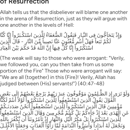
of Resurrection
Allah tells us that the disbeliever will blame one another
in the arena of Resurrection, just as they will argue with
one another in the levels of Hell:
وَإِذْ يَتَحَآجُّونَ فِى النَّـارِ فَيَقُولُ الضُّعَفَاءُ لِلَّذِينَ اسْتَكْـبَرُواْ إِنَّا كُنَّا
لَكُمْ تَبَعاً فَهَلْ أَنتُم مُّغْنُونَ عَنَّا نَصِيباً مِّنَ النَّارِ - قَالَ الَّذِينَ
اسْتَكْبَرُواْ إِنَّا كُلٌّ فِيهَآ إِنَّ اللَّهَ قَدْ حَكَمَ بَيْنَ الْعِبَادِ
(The weak will say to those who were arrogant: "Verily,
we followed you, can you then take from us some
portion of the Fire" Those who were arrogant will say:
"We are all (together) in this (Fire)! Verily, Allah has
judged between (His) servants!") (40:47-48)
وَلَوْ تَرَى إِذِ الظَّـلِمُونَ مَوْقُوفُونَ عِندَ رَبّهِمْ يَرْجِعُ بَعْضُهُمْ إِلَى بَعْضٍ
الْقَوْلَ يَقُولُ الَّذِينَ اسْتُضْعِفُواْ لِلَّذِينَ اسْتَكْبَرُواْ لَوْلاَ أَنتُمْ لَكُنَّا
مُؤْمِنِينَ قَالَ الَّذِينَ اسْتَكْبَرُواْ لِلَّذِينَ اسْتُضْعِفُواْ أَنَحْنُ صَدَدنَـكُمْ
عَنِ الْهُدَى بَعْدَ إِذْ جَآءكُمْ بَلْ كُنتُمْ مُّجْرِمِينَ وَقَالَ الَّذِينَ اسْتُضْعِفُواْ
لِلَّذِينَ اسْتَكْبَرُواْ بَلْ مَكْرُ الَّيْلِ وَالنَّهَارِ إِذْ تَأْمُرُونَنَآ أَن نَّكْفُرَ بِاللَّهِ
وَنَجْعَلَ لَهُ أَندَاداً وَأَسَرُّواْ النَّدَامَةَ لَمَّا رَأَوُاْ اْلَعَذَابَ وَجَعَلْنَا الاْغْلَـلَ