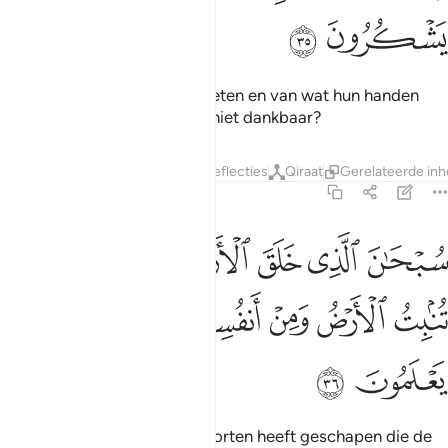
ﲗ
ﲘ
Opdat zij van haar vruchten eten en van wat hun handen
hebben verricht. Zijn zij dan niet dankbaar?
Tafseers
Lagen
Lessen
Reflecties
Qiraat
Gerelateerde in
36:36
ﲙ
ﲚ
ﲛ
ﲜ
ﲝ
ﲞ
بحان الذي خلق الازواج كلها مما تنبت الارض ومن انفسهم ومما لا يعلمو
ُبْحَـٰنَ ٱلَّذِى خَلَقَ ٱلْأَزْوَٰجَ كُلَّهَا مِمَّا تُنۢبِتُ ٱلْأَرْضُ وَمِنْ أَنفُسِهِمْ وَمِمَّا لَا ي
ﲟ
ﲠ
ﲡ
ﲢ
ﲣ
ﲤ
ﲥ
ﲦ
Heilig is Degene Die al de soorten heeft geschapen die de