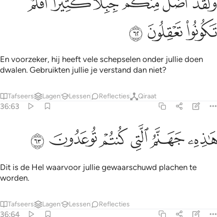
ﱺ
ﱻ
ﱼ
ﱽ
ﱾﱿ
ﲀ
َلَقَدْ أَضَلَّ مِنكُمْ جِبِلًّۭا كَثِيرًا ۖ أَفَلَمْ تَكُونُوا۟ تَعْقِلُونَ ٦٢
ﲁ
ﲂ
ﲃ
En voorzeker, hij heeft vele schepselen onder jullie doen
dwalen. Gebruikten jullie je verstand dan niet?
Tafseers
Lagen
Lessen
Reflecties
Qiraat
36:63
ﲄ
ﲅ
ﲆ
اذه جهنم التي كنتم توعدون ٦٣
ﲇ
ﲈ
ﲉ
َـٰذِهِۦ جَهَنَّمُ ٱلَّتِى كُنتُمْ تُوعَدُونَ ٦٣
Dit is de Hel waarvoor jullie gewaarschuwd plachen te
worden.
Tafseers
Lagen
Lessen
Reflecties
36:64