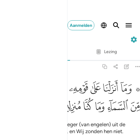
Aanmelden
36. Ya-Sin
Vers voor vers
Lezing
Vertaling
: Sofian S. Siregar
36:28
ﱁ ﱂ
ﱃ
ﱄ
ﱅ
ﱆ
ﱇ
ﱈ
ﱉ
۞ ما انزلنا على قومه من بعده من جند من السماء وما كنا منزلين ٢٨
َمَآ أَنزَلْنَا عَلَىٰ قَوْمِهِۦ مِنۢ بَعْدِهِۦ مِن جُندٍۢ مِّنَ ٱلسَّمَآءِ وَمَا كُنَّا مُنزِلِي
ﱊ
ﱋ
ﱌ
ﱍ
ﱎ
ﱏ
En Wij hebben na hem geen leger (van engelen) uit de
hemel tot zijn volk gezonden, en Wij zonden hen niet.