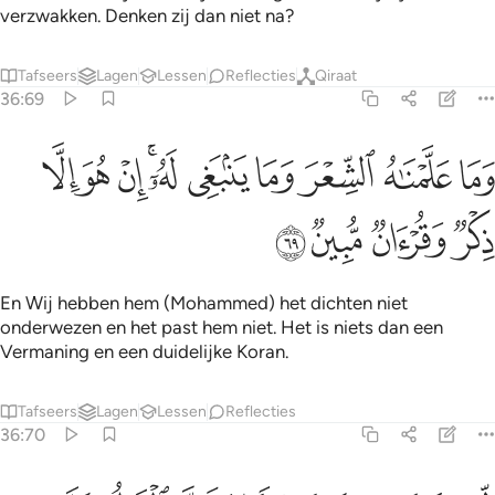
verzwakken. Denken zij dan niet na?
Tafseers
Lagen
Lessen
Reflecties
Qiraat
36:69
ﲺ
ﲻ
ﲼ
ﲽ
ﲾ
ﲿﳀ
ﳁ
ما علمناه الشعر وما ينبغي له ان هو الا ذكر وقران مبين ٦٩
ﳂ
ﳃ
َمَا عَلَّمْنَـٰهُ ٱلشِّعْرَ وَمَا يَنۢبَغِى لَهُۥٓ ۚ إِنْ هُوَ إِلَّا ذِكْرٌۭ وَقُرْءَانٌۭ مُّبِ
ﳄ
ﳅ
ﳆ
ﳇ
En Wij hebben hem (Mohammed) het dichten niet
onderwezen en het past hem niet. Het is niets dan een
Vermaning en een duidelijke Koran.
Tafseers
Lagen
Lessen
Reflecties
36:70
ينذر من كان حيا ويحق القول على الكافرين ٧٠