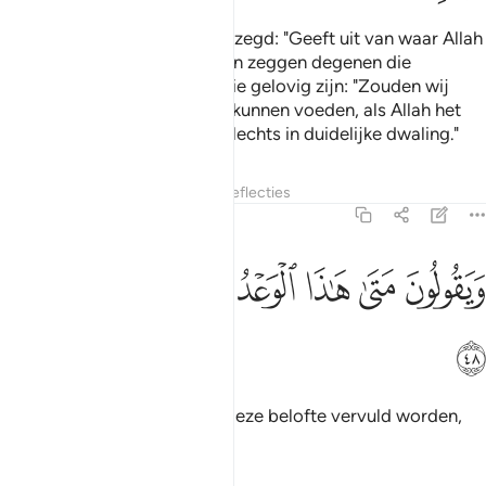
En wanneer tot hen wordt gezegd: "Geeft uit van waar Allah
jullie mee voorzien heeft," dan zeggen degenen die
ongelovig zijn tot degenen die gelovig zijn: "Zouden wij
degenen voeden die Hij had kunnen voeden, als Allah het
gewild had? Jullie verkeren slechts in duidelijke dwaling."
Tafseers
Lagen
Lessen
Reflecties
36:48
ﲓ
ﲔ
ﲕ
ﲖ
ﲗ
يقولون متى هاذا الوعد ان كنتم صادقين ٤٨
ﲘ
ﲙ
َيَقُولُونَ مَتَىٰ هَـٰذَا ٱلْوَعْدُ إِن كُنتُمْ صَـٰدِقِينَ ٤٨
ﲚ
En zij zeggen: "Wanneer zal deze belofte vervuld worden,
als jullie waarachtigen zijn?"