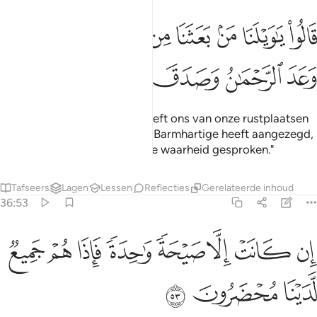
ﲷ
ﲸ
ﲹ
ﲺ
ﲻ
ﲼﲽ ﲾ
ﲿ
ﳀ
الوا يا ويلنا من بعثنا من مرقدنا هاذا ما وعد الرحمان وصدق المرسلون ٥٢
َالُوا۟ يَـٰوَيْلَنَا مَنۢ بَعَثَنَا مِن مَّرْقَدِنَا ۜ ۗ هَـٰذَا مَا وَعَدَ ٱلرَّحْمَـٰ
ﳁ
ﳂ
ﳃ
ﳄ
ﳅ
Zij zeggen: "Wee ons! Wie heeft ons van onze rustplaatsen
doen opstaan? Dat is wat de Barmhartige heeft aangezegd,
en de Gezondenen hebben de waarheid gesproken."
Tafseers
Lagen
Lessen
Reflecties
Gerelateerde inhoud
36:53
ﳆ
ﳇ
ﳈ
ﳉ
ﳊ
ﳋ
ن كانت الا صيحة واحدة فاذا هم جميع لدينا محضرون ٥٣
ﳌ
ﳍ
ِن كَانَتْ إِلَّا صَيْحَةًۭ وَٰحِدَةًۭ فَإِذَا هُمْ جَمِيعٌۭ لَّدَيْنَا مُحْضَرُونَ ٥٣
ﳎ
ﳏ
ﳐ