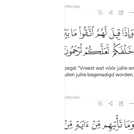
Tafseers
Lagen
Lessen
Reflecties
36:45
ﱢ
ﱣ
ﱤ
ﱥ
ﱦ
ﱧ
ﱨ
ﱩ
اذا قيل لهم اتقوا ما بين ايديكم وما خلفكم لعلكم ترحمون ٤٥
َإِذَا قِيلَ لَهُمُ ٱتَّقُوا۟ مَا بَيْنَ أَيْدِيكُمْ وَمَا خَلْفَكُمْ لَعَلَّكُمْ تُرْحَمُونَ ٤٥
ﱪ
ﱫ
ﱬ
ﱭ
En wanneer tot hen wordt gezegd: "Vreest wat vóór jullie en
wat achter jullie is, hopelijk zullen jullie begenadigd worden,
(toen keerden zij zich af.)"
Tafseers
Lagen
Lessen
Reflecties
36:46
ﱮ
ﱯ
ﱰ
ﱱ
ﱲ
ﱳ
ما تاتيهم من اية من ايات ربهم الا كانوا عنها معرضين ٤٦
ﱴ
ﱵ
َمَا تَأْتِيهِم مِّنْ ءَايَةٍۢ مِّنْ ءَايَـٰتِ رَبِّهِمْ إِلَّا كَانُوا۟ عَنْهَا مُعْرِضِينَ ٤٦