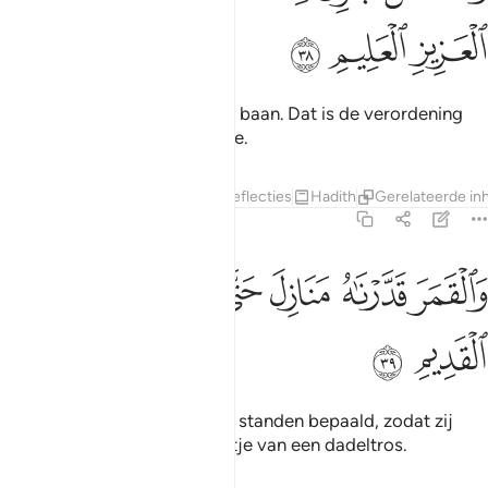
ﲸ
ﲹ
ﲺ
En de zon loopt in haar vaste baan. Dat is de verordening
van de Almachtige, de Alwijze.
Tafseers
Lagen
Lessen
Reflecties
Hadith
Gerelateerde in
36:39
ﲻ
ﲼ
ﲽ
ﲾ
ﲿ
القمر قدرناه منازل حتى عاد كالعرجون القديم ٣٩
ﳀ
َٱلْقَمَرَ قَدَّرْنَـٰهُ مَنَازِلَ حَتَّىٰ عَادَ كَٱلْعُرْجُونِ ٱلْقَدِيمِ ٣٩
ﳁ
ﳂ
En Wij hebben voor de maan standen bepaald, zodat zij
terugkeert als een oud sikkeltje van een dadeltros.