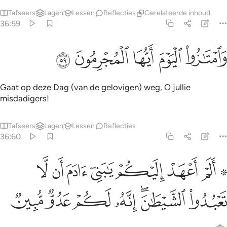
Tafseers
Lagen
Lessen
Reflecties
Gerelateerde inhoud
36:59
ﱞ
ﱟ
امتازوا اليوم ايها المجرمون ٥٩
ﱠ
ﱡ
ﱢ
َٱمْتَـٰزُوا۟ ٱلْيَوْمَ أَيُّهَا ٱلْمُجْرِمُونَ ٥٩
Gaat op deze Dag (van de gelovigen) weg, O jullie
misdadigers!
Tafseers
Lagen
Lessen
Reflecties
36:60
ﱣ ﱤ
ﱥ
ﱦ
ﱧ
ﱨ
ﱩ
ﱪ
۞ لم اعهد اليكم يا بني ادم ان لا تعبدوا الشيطان انه لكم عدو مبين ٦٠
َلَمْ أَعْهَدْ إِلَيْكُمْ يَـٰبَنِىٓ ءَادَمَ أَن لَّا تَعْبُدُوا۟ ٱلشَّيْطَـٰنَ ۖ إِنَّهُۥ لَكُمْ عَدُوّ
ﱫ
ﱬﱭ
ﱮ
ﱯ
ﱰ
ﱱ