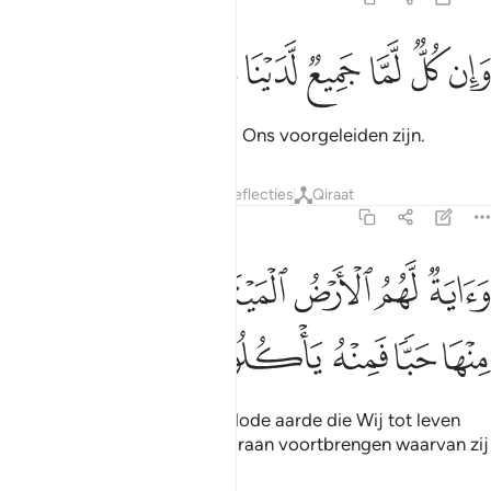
ﱲ
ﱳ
ﱴ
ﱵ
ان كل لما جميع لدينا محضرون ٣٢
ﱶ
ﱷ
ﱸ
َإِن كُلٌّۭ لَّمَّا جَمِيعٌۭ لَّدَيْنَا مُحْضَرُونَ ٣٢
En zij zullen allen bijelkaar bij Ons voorgeleiden zijn.
Tafseers
Lagen
Lessen
Reflecties
Qiraat
36:33
ﱹ
ﱺ
ﱻ
ﱼ
ﱽ
اية لهم الارض الميتة احييناها واخرجنا منها حبا فمنه ياكلون ٣٣
ﱾ
َءَايَةٌۭ لَّهُمُ ٱلْأَرْضُ ٱلْمَيْتَةُ أَحْيَيْنَـٰهَا وَأَخْرَجْنَا مِنْهَا حَبًّۭا فَمِنْهُ يَأْكُلُونَ ٣
ﱿ
ﲀ
ﲁ
ﲂ
ﲃ
En een teken voor hen is de dode aarde die Wij tot leven
doen komen en waaruit Wij graan voortbrengen waarvan zij
eten.