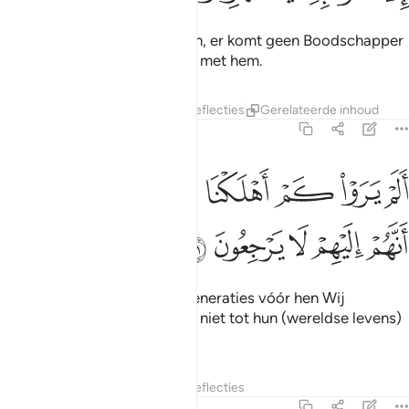
Wat jammer voor de dienaren, er komt geen Boodschapper
tot hen, of zij drijven de spot met hem.
Tafseers
Lagen
Lessen
Reflecties
Gerelateerde inhoud
36:31
ﱦ
ﱧ
ﱨ
ﱩ
ﱪ
ﱫ
لم يروا كم اهلكنا قبلهم من القرون انهم اليهم لا يرجعون ٣١
ﱬ
َلَمْ يَرَوْا۟ كَمْ أَهْلَكْنَا قَبْلَهُم مِّنَ ٱلْقُرُونِ أَنَّهُمْ إِلَيْهِمْ لَا يَرْجِعُونَ ٣١
ﱭ
ﱮ
ﱯ
ﱰ
ﱱ
Weten zij dan niet hoeveel generaties vóór hen Wij
vernietigd hebben? Zij zullen niet tot hun (wereldse levens)
terugkeren.
Tafseers
Lagen
Lessen
Reflecties
36:32