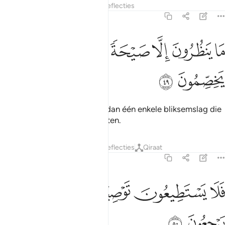
Tafseers
Lagen
Lessen
Reflecties
36:49
ﲛ
ﲜ
ﲝ
ﲞ
ﲟ
ا ينظرون الا صيحة واحدة تاخذهم وهم يخصمون ٤٩
ﲠ
ﲡ
َا يَنظُرُونَ إِلَّا صَيْحَةًۭ وَٰحِدَةًۭ تَأْخُذُهُمْ وَهُمْ يَخِصِّمُونَ ٤٩
ﲢ
ﲣ
Zij wachten op niets anders dan één enkele bliksemslag die
hen grijpt terwijl zij redetwisten.
Tafseers
Lagen
Lessen
Reflecties
Qiraat
36:50
ﲤ
ﲥ
ﲦ
لا يستطيعون توصية ولا الى اهلهم يرجعون ٥٠
ﲧ
ﲨ
ﲩ
َلَا يَسْتَطِيعُونَ تَوْصِيَةًۭ وَلَآ إِلَىٰٓ أَهْلِهِمْ يَرْجِعُونَ ٥٠
ﲪ
ﲫ