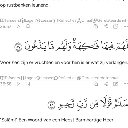
op rustbanken leunend.
Tafseers
Lagen
Lessen
Reflecties
Qiraat
Gerelateerde in
36:57
ﱑ
ﱒ
ﱓ
هم فيها فاكهة ولهم ما يدعون ٥٧
ﱔ
ﱕ
ﱖ
ﱗ
َهُمْ فِيهَا فَـٰكِهَةٌۭ وَلَهُم مَّا يَدَّعُونَ ٥٧
Voor hen zijn er vruchten en voor hen is er wat zij verlangen.
Tafseers
Lagen
Lessen
Reflecties
Gerelateerde inhoud
36:58
ﱘ
ﱙ
ﱚ
لام قولا من رب رحيم ٥٨
ﱛ
ﱜ
ﱝ
َلَـٰمٌۭ قَوْلًۭا مِّن رَّبٍّۢ رَّحِيمٍۢ ٥٨
"Salâm!" Een Woord van een Meest Barmhartige Heer.