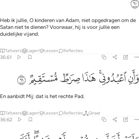
ﱲ
Heb ik jullie, O kinderen van Adam, niet opgedragen om de
Satan niet te dienen? Voorwaar, hij is voor jullie een
duidelijke vijand.
Tafseers
Lagen
Lessen
Reflecties
36:61
ﱳ
ﱴﱵ
ﱶ
ان اعبدوني هاذا صراط مستقيم ٦١
ﱷ
ﱸ
ﱹ
َأَنِ ٱعْبُدُونِى ۚ هَـٰذَا صِرَٰطٌۭ مُّسْتَقِيمٌۭ ٦١
En aanbidt Mij: dat is het rechte Pad.
Tafseers
Lagen
Lessen
Reflecties
Qiraat
36:62
لقد اضل منكم جبلا كثيرا افلم تكونوا تعقلون ٦٢