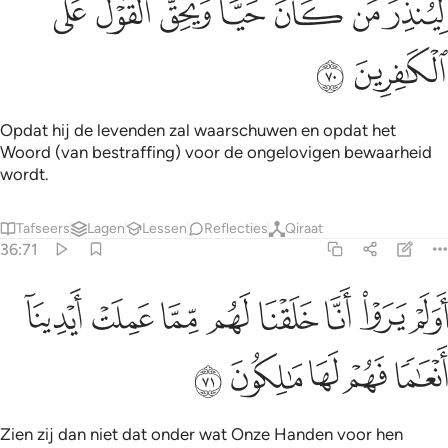
ﳈ
ﳉ
ﳊ
ﳋ
ﳌ
ﳍ
ﳎ
ِّيُنذِرَ مَن كَانَ حَيًّۭا وَيَحِقَّ ٱلْقَوْلُ عَلَى ٱلْكَـٰفِرِينَ ٧٠
ﳏ
ﳐ
Opdat hij de levenden zal waarschuwen en opdat het
Woord (van bestraffing) voor de ongelovigen bewaarheid
wordt.
Tafseers
Lagen
Lessen
Reflecties
Qiraat
36:71
ﱁ
ﱂ
ﱃ
ﱄ
ﱅ
ﱆ
ﱇ
ولم يروا انا خلقنا لهم مما عملت ايدينا انعاما فهم لها مالكون ٧١
ﱈ
َوَلَمْ يَرَوْا۟ أَنَّا خَلَقْنَا لَهُم مِّمَّا عَمِلَتْ أَيْدِينَآ أَنْعَـٰمًۭا فَهُمْ لَهَا مَـٰلِكُونَ ٧١
ﱉ
ﱊ
ﱋ
ﱌ
ﱍ
Zien zij dan niet dat onder wat Onze Handen voor hen