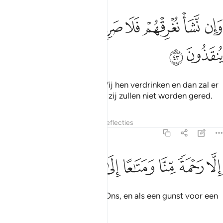
ﱑ
ﱒ
ﱓ
ﱔ
ﱕ
ان نشا نغرقهم فلا صريخ لهم ولا هم ينقذون ٤٣
ﱖ
ﱗ
ﱘ
َإِن نَّشَأْ نُغْرِقْهُمْ فَلَا صَرِيخَ لَهُمْ وَلَا هُمْ يُنقَذُونَ ٤٣
ﱙ
ﱚ
En als Wij willen, dan doen Wij hen verdrinken en dan zal er
geen helper voor hen zijn, en zij zullen niet worden gered.
Tafseers
Lagen
Lessen
Reflecties
36:44
ﱛ
ﱜ
ﱝ
لا رحمة منا ومتاعا الى حين ٤٤
ﱞ
ﱟ
ﱠ
ﱡ
ِلَّا رَحْمَةًۭ مِّنَّا وَمَتَـٰعًا إِلَىٰ حِينٍۢ ٤٤
Behalve als een genade van Ons, en als een gunst voor een
vastgestelde tijd.