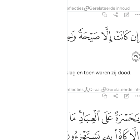
Tafseers
Lagen
Lessen
Reflecties
Gerelateerde inhoud
36:29
ﱐ
ﱑ
ﱒ
ﱓ
ن كانت الا صيحة واحدة فاذا هم خامدون ٢٩
ﱔ
ﱕ
ﱖ
ﱗ
ِن كَانَتْ إِلَّا صَيْحَةًۭ وَٰحِدَةًۭ فَإِذَا هُمْ خَـٰمِدُونَ ٢٩
ﱘ
Het was slechts één bliksemslag en toen waren zij dood.
Tafseers
Lagen
Lessen
Reflecties
Qiraat
Gerelateerde in
36:30
ﱙ
ﱚ
ﱛﱜ
ﱝ
ﱞ
ﱟ
ا حسرة على العباد ما ياتيهم من رسول الا كانوا به يستهزيون ٣٠
ﱠ
َـٰحَسْرَةً عَلَى ٱلْعِبَادِ ۚ مَا يَأْتِيهِم مِّن رَّسُولٍ إِلَّا كَانُوا۟ بِهِۦ يَسْتَهْزِءُونَ ٣٠
ﱡ
ﱢ
ﱣ
ﱤ
ﱥ