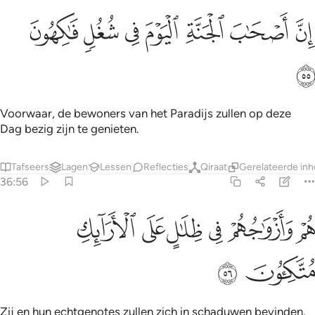
ﱁ
ﱂ
ﱃ
ﱄ
ن اصحاب الجنة اليوم في شغل فاكهون ٥٥
ﱅ
ﱆ
ﱇ
ِنَّ أَصْحَـٰبَ ٱلْجَنَّةِ ٱلْيَوْمَ فِى شُغُلٍۢ فَـٰكِهُونَ ٥٥
ﱈ
Voorwaar, de bewoners van het Paradijs zullen op deze
Dag bezig zijn te genieten.
Tafseers
Lagen
Lessen
Reflecties
Qiraat
Gerelateerde in
36:56
ﱉ
ﱊ
ﱋ
ﱌ
ﱍ
م وازواجهم في ظلال على الارايك متكيون ٥٦
ﱎ
ُمْ وَأَزْوَٰجُهُمْ فِى ظِلَـٰلٍ عَلَى ٱلْأَرَآئِكِ مُتَّكِـُٔونَ ٥٦
ﱏ
ﱐ
Zij en hun echtgenotes zullen zich in schaduwen bevinden,