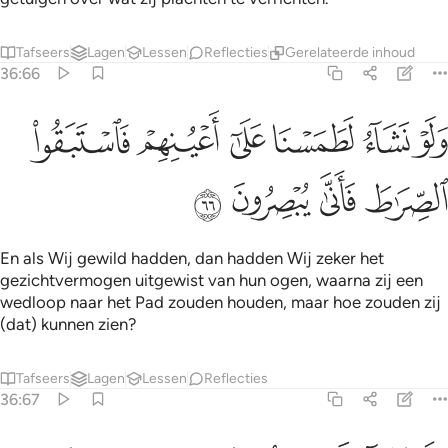
Tafseers
Lagen
Lessen
Reflecties
Gerelateerde inhoud
36:66
ﲜ
ﲝ
ﲞ
ﲟ
ﲠ
لو نشاء لطمسنا على اعينهم فاستبقوا الصراط فانى يبصرون ٦٦
ﲡ
َلَوْ نَشَآءُ لَطَمَسْنَا عَلَىٰٓ أَعْيُنِهِمْ فَٱسْتَبَقُوا۟ ٱلصِّرَٰطَ فَأَنَّىٰ يُبْصِرُونَ ٦٦
ﲢ
ﲣ
ﲤ
ﲥ
En als Wij gewild hadden, dan hadden Wij zeker het
gezichtvermogen uitgewist van hun ogen, waarna zij een
wedloop naar het Pad zouden houden, maar hoe zouden zij
(dat) kunnen zien?
Tafseers
Lagen
Lessen
Reflecties
36:67