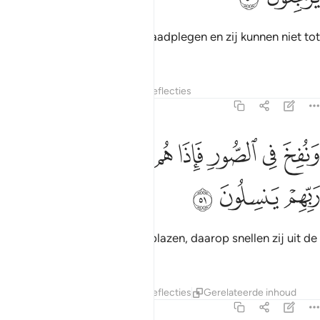
Dan kunnen zij (elkaar) niet raadplegen en zij kunnen niet tot
hun familie terugkeren.
Tafseers
Lagen
Lessen
Reflecties
36:51
ﲬ
ﲭ
ﲮ
ﲯ
ﲰ
ﲱ
نفخ في الصور فاذا هم من الاجداث الى ربهم ينسلون ٥١
ﲲ
ﲳ
َنُفِخَ فِى ٱلصُّورِ فَإِذَا هُم مِّنَ ٱلْأَجْدَاثِ إِلَىٰ رَبِّهِمْ يَنسِلُونَ ٥١
ﲴ
ﲵ
ﲶ
En er wordt op de bazuin geblazen, daarop snellen zij uit de
graven naar hun Heer.
Tafseers
Lagen
Lessen
Reflecties
Gerelateerde inhoud
36:52