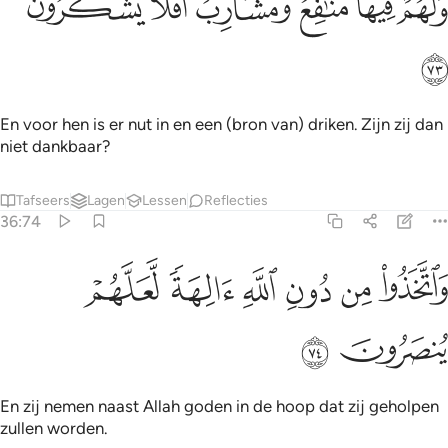
ﱕ
ﱖ
ﱗ
ﱘﱙ
ﱚ
ﱛ
َلَهُمْ فِيهَا مَنَـٰفِعُ وَمَشَارِبُ ۖ أَفَلَا يَشْكُرُونَ ٧٣
ﱜ
En voor hen is er nut in en een (bron van) driken. Zijn zij dan
niet dankbaar?
Tafseers
Lagen
Lessen
Reflecties
36:74
ﱝ
ﱞ
ﱟ
ﱠ
اتخذوا من دون الله الهة لعلهم ينصرون ٧٤
ﱡ
ﱢ
َٱتَّخَذُوا۟ مِن دُونِ ٱللَّهِ ءَالِهَةًۭ لَّعَلَّهُمْ يُنصَرُونَ ٧٤
ﱣ
ﱤ
En zij nemen naast Allah goden in de hoop dat zij geholpen
zullen worden.