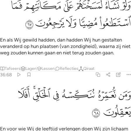
ﲦ
ﲧ
ﲨ
ﲩ
ﲪ
ﲫ
لو نشاء لمسخناهم على مكانتهم فما استطاعوا مضيا ولا يرجعون ٦٧
َلَوْ نَشَآءُ لَمَسَخْنَـٰهُمْ عَلَىٰ مَكَانَتِهِمْ فَمَا ٱسْتَطَـٰعُوا۟ مُضِيًّۭا وَلَا يَرْجِعُو
ﲬ
ﲭ
ﲮ
ﲯ
ﲰ
En als Wij gewild hadden, dan hadden Wij hun gestalten
veranderd op hun plaatsen (van zondigheid), waarna zij niet
weg zouden kunnen gaan en niet terug zouden gaan.
Tafseers
Lagen
Lessen
Reflecties
Qiraat
36:68
ﲱ
ﲲ
ﲳ
من نعمره ننكسه في الخلق افلا يعقلون ٦٨
ﲴ
ﲵﲶ
ﲷ
َمَن نُّعَمِّرْهُ نُنَكِّسْهُ فِى ٱلْخَلْقِ ۖ أَفَلَا يَعْقِلُونَ ٦٨
ﲸ
ﲹ
En voor wie Wij de leeftijd verlengen doen Wij zijn lichaam