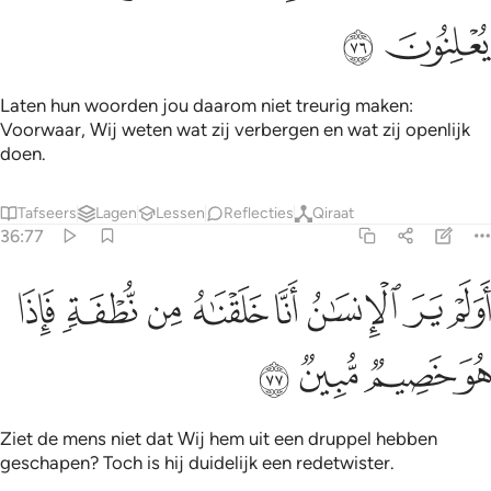
ﱶ
ﱷ
Laten hun woorden jou daarom niet treurig maken:
Voorwaar, Wij weten wat zij verbergen en wat zij openlijk
doen.
Tafseers
Lagen
Lessen
Reflecties
Qiraat
36:77
ﱸ
ﱹ
ﱺ
ﱻ
ﱼ
ﱽ
ولم ير الانسان انا خلقناه من نطفة فاذا هو خصيم مبين ٧٧
ﱾ
ﱿ
َوَلَمْ يَرَ ٱلْإِنسَـٰنُ أَنَّا خَلَقْنَـٰهُ مِن نُّطْفَةٍۢ فَإِذَا هُوَ خَصِيمٌۭ مُّبِينٌۭ ٧٧
ﲀ
ﲁ
ﲂ
ﲃ
Ziet de mens niet dat Wij hem uit een druppel hebben
geschapen? Toch is hij duidelijk een redetwister.