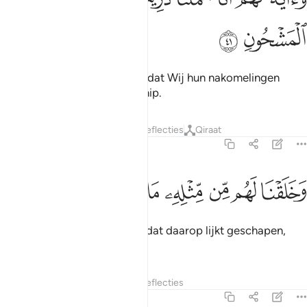
ﱈ
ﱉ
En het is een Teken voor hen dat Wij hun nakomelingen
dragen in een volgeladen schip.
Tafseers
Lagen
Lessen
Reflecties
Qiraat
36:42
ﱊ
ﱋ
ﱌ
خلقنا لهم من مثله ما يركبون ٤٢
ﱍ
ﱎ
ﱏ
ﱐ
َخَلَقْنَا لَهُم مِّن مِّثْلِهِۦ مَا يَرْكَبُونَ ٤٢
En Wij hebben voor hen iets dat daarop lijkt geschapen,
waarop zij rijden.
Tafseers
Lagen
Lessen
Reflecties
36:43