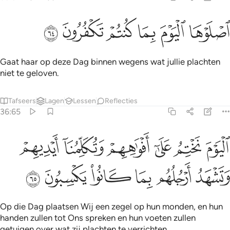
ﲊ
ﲋ
ﲌ
صلوها اليوم بما كنتم تكفرون ٦٤
ﲍ
ﲎ
ﲏ
صْلَوْهَا ٱلْيَوْمَ بِمَا كُنتُمْ تَكْفُرُونَ ٦٤
Gaat haar op deze Dag binnen wegens wat jullie plachten
niet te geloven.
Tafseers
Lagen
Lessen
Reflecties
36:65
ﲐ
ﲑ
ﲒ
ﲓ
ﲔ
ﲕ
ليوم نختم على افواههم وتكلمنا ايديهم وتشهد ارجلهم بما كانوا يكسبون ٦٥
لْيَوْمَ نَخْتِمُ عَلَىٰٓ أَفْوَٰهِهِمْ وَتُكَلِّمُنَآ أَيْدِيهِمْ وَتَشْهَدُ أَرْجُلُهُم بِمَا كَانُوا۟ يَكْسِبُو
ﲖ
ﲗ
ﲘ
ﲙ
ﲚ
ﲛ
Op die Dag plaatsen Wij een zegel op hun monden, en hun
handen zullen tot Ons spreken en hun voeten zullen
getuigen over wat zij plachten te verrichten.