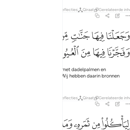
Tafseers
Lagen
Lessen
Reflecties
Qiraat
Gerelateerde in
36:34
ﲄ
ﲅ
ﲆ
ﲇ
ﲈ
جعلنا فيها جنات من نخيل واعناب وفجرنا فيها من العيون ٣٤
ﲉ
َجَعَلْنَا فِيهَا جَنَّـٰتٍۢ مِّن نَّخِيلٍۢ وَأَعْنَـٰبٍۢ وَفَجَّرْنَا فِيهَا مِ
ﲊ
ﲋ
ﲌ
ﲍ
ﲎ
En Wij hebben daarin tuinen met dadelpalmen en
druivenstruiken gemaakt en Wij hebben daarin bronnen
doen ontspringen.
Tafseers
Lagen
Lessen
Reflecties
Qiraat
Gerelateerde in
36:35
ﲏ
ﲐ
ﲑ
ﲒ
ياكلوا من ثمره وما عملته ايديهم افلا يشكرون ٣٥
ﲓ
ﲔﲕ
ﲖ
ِيَأْكُلُوا۟ مِن ثَمَرِهِۦ وَمَا عَمِلَتْهُ أَيْدِيهِمْ ۖ أَفَلَا يَشْكُرُونَ ٣٥