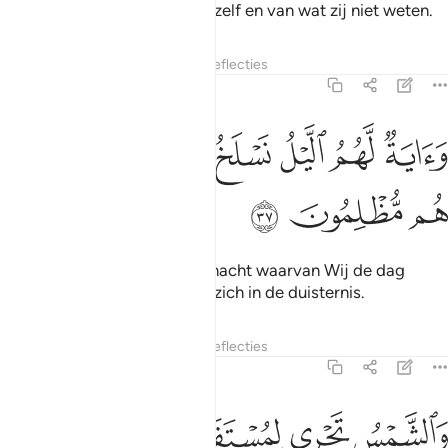
aarde voortbrengt en uit henzelf en van wat zij niet weten.
Tafseers
Lagen
Lessen
Reflecties
36:37
ﲧ
ﲨ
ﲩ
ﲪ
ﲫ
اية لهم الليل نسلخ منه النهار فاذا هم مظلمون ٣٧
ﲬ
ﲭ
َءَايَةٌۭ لَّهُمُ ٱلَّيْلُ نَسْلَخُ مِنْهُ ٱلنَّهَارَ فَإِذَا هُم مُّظْلِمُونَ ٣٧
ﲮ
ﲯ
ﲰ
En een Teken voor hen is de nacht waarvan Wij de dag
onttrekken, dan bevinden zij zich in de duisternis.
Tafseers
Lagen
Lessen
Reflecties
36:38
ﲱ
ﲲ
ﲳ
ﲴﲵ
الشمس تجري لمستقر لها ذالك تقدير العزيز العليم ٣٨
ﲶ
ﲷ
َٱلشَّمْسُ تَجْرِى لِمُسْتَقَرٍّۢ لَّهَا ۚ ذَٰلِكَ تَقْدِيرُ ٱلْعَزِيزِ ٱلْعَلِيمِ ٣٨