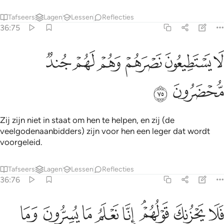
Tafseers
Lagen
Lessen
Reflecties
36:75
ﱥ
ﱦ
ﱧ
ﱨ
ا يستطيعون نصرهم وهم لهم جند محضرون ٧٥
ﱩ
ﱪ
َا يَسْتَطِيعُونَ نَصْرَهُمْ وَهُمْ لَهُمْ جُندٌۭ مُّحْضَرُونَ ٧٥
ﱫ
ﱬ
Zij zijn niet in staat om hen te helpen, en zij (de
veelgodenaanbidders) zijn voor hen een leger dat wordt
voorgeleid.
Tafseers
Lagen
Lessen
Reflecties
36:76
ﱭ
ﱮ
ﱯﱰ
ﱱ
ﱲ
ﱳ
لا يحزنك قولهم انا نعلم ما يسرون وما يعلنون ٧٦
ﱴ
ﱵ
َلَا يَحْزُنكَ قَوْلُهُمْ ۘ إِنَّا نَعْلَمُ مَا يُسِرُّونَ وَمَا يُعْلِنُونَ ٧٦