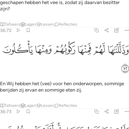
geschapen hebben het vee is, zodat zij daarvan bezitter
zijn?
Tafseers
Lagen
Lessen
Reflecties
36:72
ﱎ
ﱏ
ﱐ
ذللناها لهم فمنها ركوبهم ومنها ياكلون ٧٢
ﱑ
ﱒ
ﱓ
َذَلَّلْنَـٰهَا لَهُمْ فَمِنْهَا رَكُوبُهُمْ وَمِنْهَا يَأْكُلُونَ ٧٢
ﱔ
En Wij hebben het (vee) voor hen onderworpen, sommige
berijden zij ervan en sommige eten zij.
Tafseers
Lagen
Lessen
Reflecties
36:73
لهم فيها منافع ومشارب افلا يشكرون ٧٣