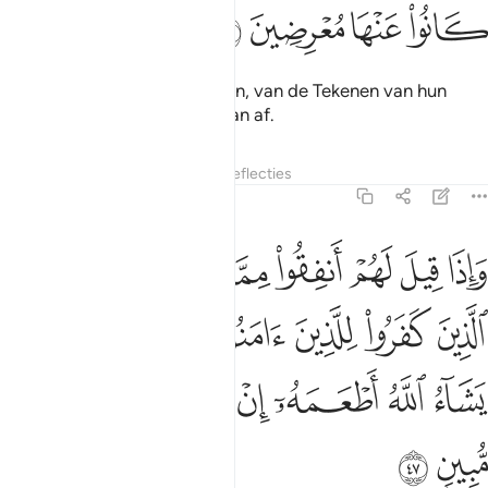
ﱶ
ﱷ
ﱸ
ﱹ
En er komt geen Teken tot hen, van de Tekenen van hun
Heer, of zij wenden zich er van af.
Tafseers
Lagen
Lessen
Reflecties
36:47
ﱺ
ﱻ
ﱼ
ﱽ
ﱾ
ﱿ
ﲀ
ﲁ
اذا قيل لهم انفقوا مما رزقكم الله قال الذين كفروا للذين امنوا انطعم م
َإِذَا قِيلَ لَهُمْ أَنفِقُوا۟ مِمَّا رَزَقَكُمُ ٱللَّهُ قَالَ ٱلَّذِينَ كَفَرُوا۟ لِلَّذِينَ ءَامَنُو
ﲂ
ﲃ
ﲄ
ﲅ
ﲆ
ﲇ
ﲈ
ﲉ
ﲊ
ﲋ
ﲌ
ﲍ
ﲎ
ﲏ
ﲐ
ﲑ
ﲒ