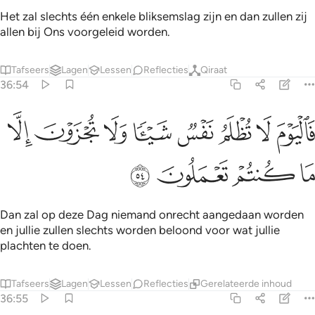
Het zal slechts één enkele bliksemslag zijn en dan zullen zij
allen bij Ons voorgeleid worden.
Tafseers
Lagen
Lessen
Reflecties
Qiraat
36:54
ﳑ
ﳒ
ﳓ
ﳔ
ﳕ
ﳖ
اليوم لا تظلم نفس شييا ولا تجزون الا ما كنتم تعملون ٥٤
ﳗ
ﳘ
َٱلْيَوْمَ لَا تُظْلَمُ نَفْسٌۭ شَيْـًۭٔا وَلَا تُجْزَوْنَ إِلَّا مَا كُنتُمْ تَعْمَلُونَ ٥٤
ﳙ
ﳚ
ﳛ
ﳜ
Dan zal op deze Dag niemand onrecht aangedaan worden
en jullie zullen slechts worden beloond voor wat jullie
plachten te doen.
Tafseers
Lagen
Lessen
Reflecties
Gerelateerde inhoud
36:55