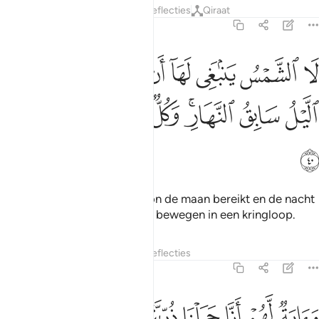
Tafseers
Lagen
Lessen
Reflecties
Qiraat
36:40
ﳃ
ﳄ
ﳅ
ﳆ
ﳇ
ﳈ
ﳉ
ﳊ
ا الشمس ينبغي لها ان تدرك القمر ولا الليل سابق النهار وكل في فلك يس
َا ٱلشَّمْسُ يَنۢبَغِى لَهَآ أَن تُدْرِكَ ٱلْقَمَرَ وَلَا ٱلَّيْلُ سَابِقُ ٱلنَّهَارِ ۚ وَكُل
ﳋ
ﳌ
ﳍﳎ
ﳏ
ﳐ
ﳑ
ﳒ
ﳓ
Het is niet mogelijk dat de zon de maan bereikt en de nacht
kan de dag niet inhalen. Allen bewegen in een kringloop.
Tafseers
Lagen
Lessen
Reflecties
36:41
ﱁ
ﱂ
ﱃ
ﱄ
ﱅ
اية لهم انا حملنا ذريتهم في الفلك المشحون ٤١
ﱆ
ﱇ
َءَايَةٌۭ لَّهُمْ أَنَّا حَمَلْنَا ذُرِّيَّتَهُمْ فِى ٱلْفُلْكِ ٱلْمَشْحُونِ ٤١