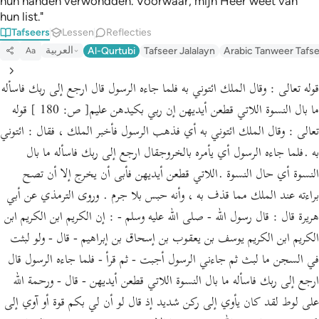
hun handen verwondden. Voorwaar, mijn Heer weet van
hun list."
Tafseers
Lessen
Reflecties
العربية
Al-Qurtubi
Tafseer Jalalayn
Arabic Tanweer Tafs
Aa
قوله تعالى : وقال الملك ائتوني به فلما جاءه الرسول قال ارجع إلى ربك فاسأله
ما بال النسوة اللاتي قطعن أيديهن إن ربي بكيدهن عليم[ ص: 180 ] قوله
تعالى : وقال الملك ائتوني به أي فذهب الرسول فأخبر الملك ، فقال : ائتوني
به .فلما جاءه الرسول أي يأمره بالخروجقال ارجع إلى ربك فاسأله ما بال
النسوة أي حال النسوة .اللاتي قطعن أيديهن فأبى أن يخرج إلا أن تصح
براءته عند الملك مما قذف به ، وأنه حبس بلا جرم . وروى الترمذي عن أبي
هريرة قال : قال رسول الله - صلى الله عليه وسلم - : إن الكريم ابن الكريم ابن
الكريم ابن الكريم يوسف بن يعقوب بن إسحاق بن إبراهيم - قال - ولو لبثت
في السجن ما لبث ثم جاءني الرسول أجبت - ثم قرأ - فلما جاءه الرسول قال
ارجع إلى ربك فاسأله ما بال النسوة اللاتي قطعن أيديهن - قال - ورحمة الله
على لوط لقد كان يأوي إلى ركن شديد إذ قال لو أن لي بكم قوة أو آوي إلى