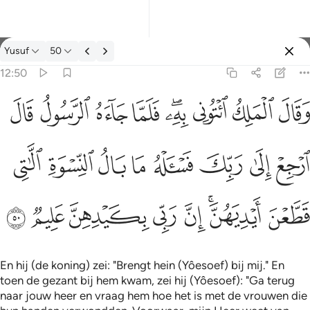
Tafseer: Yusuf 12:50
Yusuf
50
Aanmelden
12:50
بك فاساله ما بال النسوة اللاتي قطعن ايديهن ان ربي بكيدهن عليم ٥٠
ﲙ
ﲚ
ﲛ
ﲜﲝ
ﲞ
ﲟ
ﲠ
ﲡ
ْهُ مَا بَالُ ٱلنِّسْوَةِ ٱلَّـٰتِى قَطَّعْنَ أَيْدِيَهُنَّ ۚ إِنَّ رَبِّى بِكَيْدِهِنَّ عَلِيمٌۭ ٥٠
ﲢ
ﲣ
ﲤ
ﲥ
ﲦ
ﲧ
ﲨ
ﲩ
ﲪ
ﲫﲬ
ﲭ
ﲮ
ﲯ
ﲰ
ﲱ
En hij (de koning) zei: "Brengt hein (Yôesoef) bij mij." En
toen de gezant bij hem kwam, zei hij (Yôesoef): "Ga terug
naar jouw heer en vraag hem hoe het is met de vrouwen die