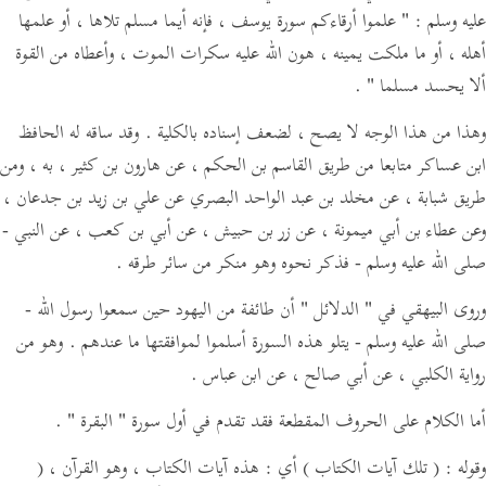
عليه وسلم :
" علموا أرقاءكم سورة يوسف ، فإنه أيما مسلم تلاها ، أو علمها
أهله ، أو ما ملكت يمينه ، هون الله عليه سكرات الموت ، وأعطاه من القوة
ألا يحسد مسلما "
.
وهذا من هذا الوجه لا يصح ، لضعف إسناده بالكلية . وقد ساقه له الحافظ
ابن عساكر متابعا من طريق القاسم بن الحكم ، عن هارون بن كثير ، به ، ومن
طريق شبابة ، عن مخلد بن عبد الواحد البصري عن علي بن زيد بن جدعان ،
وعن عطاء بن أبي ميمونة ، عن زر بن حبيش ، عن أبي بن كعب ، عن النبي -
صلى الله عليه وسلم - فذكر نحوه وهو منكر من سائر طرقه .
وروى البيهقي في
" الدلائل "
أن طائفة من اليهود حين سمعوا رسول الله -
صلى الله عليه وسلم - يتلو هذه السورة أسلموا لموافقتها ما عندهم . وهو من
رواية الكلبي ، عن أبي صالح ، عن ابن عباس .
أما الكلام على الحروف المقطعة فقد تقدم في أول سورة
" البقرة "
.
وقوله :
( تلك آيات الكتاب )
أي : هذه آيات الكتاب ، وهو القرآن ،
(