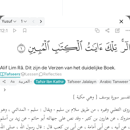
Tafseer: Yusuf 12:1
Yusuf
1
Aanmelden
12:1
الر تلك ايات الكتاب المبين ١
ﲒﲓ
ﲔ
ﲕ
ﲖ
ﲗ
ﲘ
الٓر ۚ تِلْكَ ءَايَـٰتُ ٱلْكِتَـٰبِ ٱلْمُبِينِ ١
Alif Lim Râ. Dit zijn de Verzen van het duidelijke Boek.
Tafseers
Lessen
Reflecties
العربية
Tafsir Ibn Kathir
Tafseer Jalalayn
Arabic Tanweer 
Aa
تفسير سورة يوسف
[ وهي مكية ]
روى الثعلبي وغيره ، من طريق سلام بن سليم -
ويقال :
سليم - المدائني ، وهو
متروك ، عن هارون بن كثير - وقد نص على جهالته أبو حاتم - عن زيد بن أسلم
، عن أبيه ، عن أبي أمامة ،
عن أبي بن كعب قال :
قال رسول الله ،
صلى الله