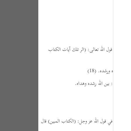
Portu
русск
Shqip
ภาษา
بيه ،
في قول الله تعالى:
(الر تلك آيات الكتاب
Türkç
اردو
َّن الله هداه ورشده.
(18)
简体
بين)
،
قال:
بين الله رشده وهداه.
Melay
Españ
Kiswah
ذ أنه قال في قول الله عز وجل:
(الكتاب المبين)
قال
Tiếng 