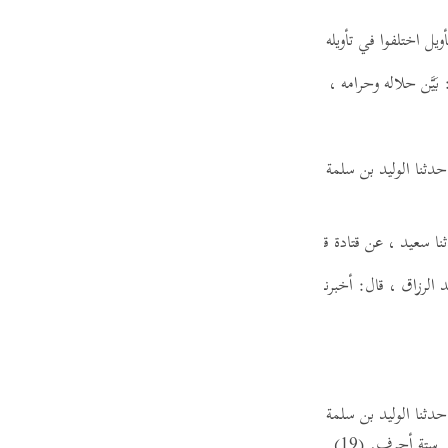
guês
ويل اختلفوا في تأويله.
ий
 بَيَّن حلاله وحرامه ، ورشده وهُداه .
ไทย
دثنا الوليد بن سلمة الفلسطيني ،
قال:
أخبرني عبد الوهاب بن مجاهد ، عن أ
e
عن قتادة قوله:
(الر تلك آيات الكتاب المبين)
، إي والله، لمبينٌ، بي
中文
 الرزاق ،
قال:
أخبرنا معمر ، عن قتادة ،
في قوله:
(الر تلك آيات الكتاب الم
u
ol
ili
دثنا الوليد بن سلمة ،
قال:
حدثنا ثور بن يزيد ، عن خالد بن معدان ،
عن معا
Việt
ي ستة أحرف.
(19)