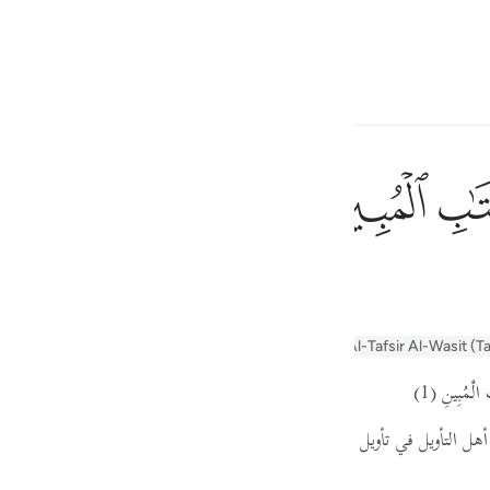
electeren
Aanmelden
h
ﲗ
ﲘ
et duidelijke Boek.
ف
is
yn
Arabic Tanweer Tafseer
Tafseer Al-Baghawi
Al-Tafsir Al-Wasit (T
esia
لْمُبِينِ
(1)
no
ل التأويل في تأويل قوله:
(الر تلك آيات الكتاب)
، والقول الذي نختاره في ت