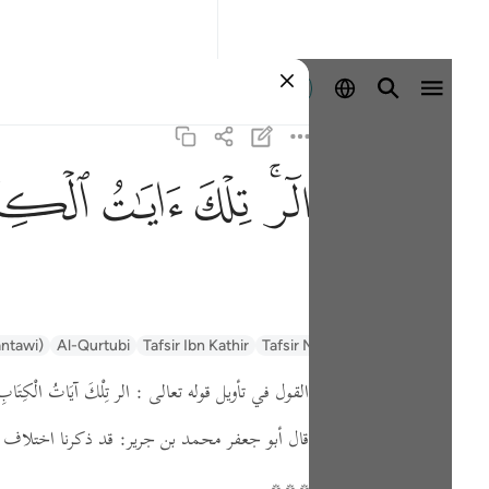
Aanmelden
ﲒﲓ
ﲔ
ﲕ
ﲖ
السعدي Al-Sa'di
Tafsir Muyassar
Tafsir Ibn Kathir
Al-Qurtubi
antawi)
القول في تأويل قوله تعالى : الر تِلْكَ آيَاتُ الْكِتَابِ ا
قال أبو جعفر محمد بن جرير: قد ذكرنا اختلاف أه
* * *