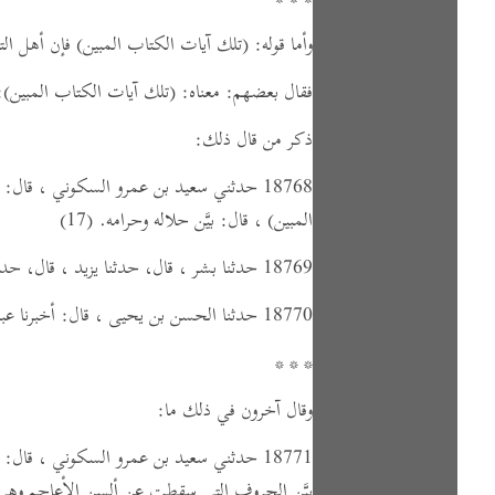
وأما قوله:
(تلك آيات الكتاب المبين)
فإن أهل التأ
فقال بعضهم: معناه:
(تلك آيات الكتاب المبين)
:
ذكر من قال ذلك:
18768 حدثني سعيد بن عمرو السكوني ،
قال:
ح
المبين)
،
قال:
بيَّن حلاله وحرامه.
(17)
18769 حدثنا بشر ، قال، حدثنا يزيد ، قال، حدثنا سعيد ،
18770 حدثنا الحسن بن يحيى ،
قال:
أخبرنا عبد
* * *
وقال آخرون في ذلك ما:
18771 حدثني سعيد بن عمرو السكوني ،
قال:
ح
بيَّن الحروف التي سقطت عن ألسن الأعاجم وه