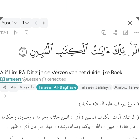
Tafseer: Yusuf 12:1
Yusuf
1
Aanmelden
12:1
الر تلك ايات الكتاب المبين ١
ﲒﲓ
ﲔ
ﲕ
ﲖ
ﲗ
ﲘ
الٓر ۚ تِلْكَ ءَايَـٰتُ ٱلْكِتَـٰبِ ٱلْمُبِينِ ١
Alif Lim Râ. Dit zijn de Verzen van het duidelijke Boek.
Tafseers
Lessen
Reflecties
العربية
Tafseer Al-Baghawi
Tafseer Jalalayn
Arabic Tanw
Aa
( سورة يوسف عليه السلام مكية )
( الر تلك آيات الكتاب المبين )
أي : البين حلاله وحرامه ، وحدوده وأحكامه
ظهر .
فهذا من بان أي :
مبين - والله - بركته وهداه ورشده ،
قال قتادة :
.