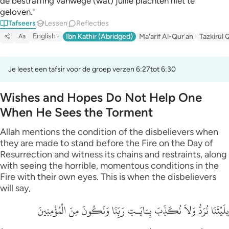
de bestraffing vanwege (wat) jullie plachten niet te
geloven."
Tafseers
Lessen
Reflecties
English
Ibn Kathir (Abridged)
Ma'arif Al-Qur'an
Tazkirul 
Aa
Je leest een tafsir voor de groep verzen 6:27tot 6:30
Wishes and Hopes Do Not Help One
When He Sees the Torment
Allah mentions the condition of the disbelievers when
they are made to stand before the Fire on the Day of
Resurrection and witness its chains and restraints, along
with seeing the horrible, momentous conditions in the
Fire with their own eyes. This is when the disbelievers
will say,
يلَيْتَنَا نُرَدُّ وَلاَ نُكَذِّبَ بِـَايَـتِ رَبِّنَا وَنَكُونَ مِنَ الْمُؤْمِنِينَ