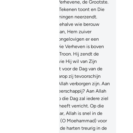
rdeel behoort aan Allah, de Verhevene, de Grootste.
.
Hij is Degene Die jullie Zijn Tekenen toont en Die
or jullie uit de hemel voorzieningen neerzendt.
emand laat zich vermanen, behalve wie berouw
nt.
14
.
Roept daarom Allah aan, Hem zuiver
nbiddend, ook al hebben de ongelovigen er een
eer van.
15
.
Hij is Degenen Die Verheven is boven
e rangen, de Bezitter van de Troon. Hij zendt de
enbaring op Zijn bevel aan wie Hij wil van Zijn
enaren, opdat Hij waarschuwt voor de Dag van de
tmoeting.
16
.
Op de Dag waarop zij tevoorschijn
men, zal niets van hen voor Allah verborgen zijn. Aan
e behoort op deze Dag de Heerschappij? Aan Allah
 Ene, de Overweldiger.
17
.
Op die Dag zal iedere ziel
rgolden worden voor wat zij heeft verricht. Op die
 is er geen onrecht. Voorwaar, Allah is snel in de
rekening.
18
.
Waarschuw hen (O Moehammad) voor
 Dag der Opstanding waarop de harten treurig in de