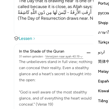
`The Day that is drawing near' is one of the nam
Portu
called because it is close, as Allah says:
أَزِفَتِ الاٌّزِفَةُ - لَيْسَ لَهَا مِن دُونِ اللَّهِ كَاشِفَةٌ
русск
(The Day of Resurrection draws near. None
…
Le
Shqip
ภาษา
Lessen
Türkç
In the Shade of the Quran
اردو
31 weken geleden
·
Verwijzen naar
ayah 40:19
简体
The unbelievers stand in full view; nothing
can conceal their reality. Even a stealthy
Melay
glance and a heart's secret is brought into
the open:
Españ
Kiswah
"God is well aware of the most stealthy
glance, and of everything the heart would
Tiếng 
conceal." (Verse 19)