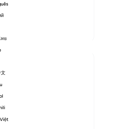
es of the Day of Judgement. It is so
oo
guês
13
ий
vo
es meer
Ni
too
Meer Tafsirs
aa
ไทย
Reflecties
afk
e
all
Op
Rayaan Shafi
di
2 jaar geleden
·
中文
Verwijzen naar
ayah 49:18, 96:14, 40:19
On
As a security guard, right now I am inside
ko
u
a small outdoor security booth, which is
wi
near the entrance of a large car workshop,
de
ol
and it is positioned over here so that I can
ve
ili
see what's going on and who is entering
Dag
and exiting the place.
af
Việt
de