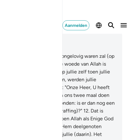
Aanmelden
es in context
fdstuk 40, Pagina 469, Juz 24
.
Voorwaar, tot degenen die ongelovig waren zal (op
e Dag) geroepen worden: "De woede van Allah is
er groter dan jullie woede op jullie zelf toen jullie
t het geloof werden geroepen, werden jullie
gelovig.
11
.
Zij zullen zeggen: "Onze Heer, U heeft
s twee maal doen sterven en ons twee maal doen
ven. Nu erkennen wij onze zonden: is er dan nog een
rugkeer van de weg (de bestraffing)?"
12
.
Dat is
dat jullie ongelovig waren toen Allah als Enige God
rd aangeroepen. Maar toen Hem deelgenoten
egekend werden, geloofden jullie (daarin). Het