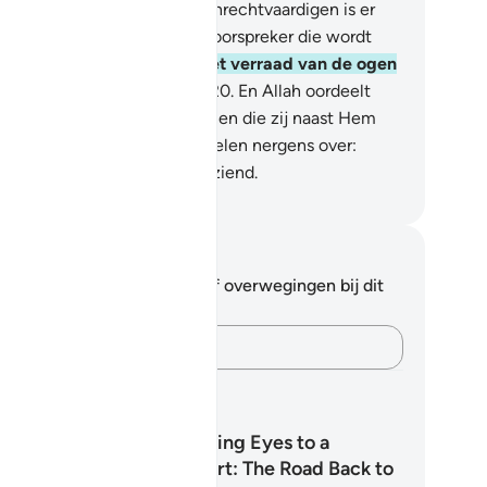
len blijven steken. Voor de onrechtvaardigen is er
en boezemvriend en geen voorspreker die wordt
hoord.
19
.
Hij (Allah) kent het verraad van de ogen
 wat de harten verbergen.
20
.
En Allah oordeelt
lgens de Waarheid, en degenen die zij naast Hem
eelgenoten) aanroepen oordelen nergens over:
rwaar, Allah is Alhorend, Alziend.
fian S. Siregar
tities en reflecties
 hebt geen aantekeningen of overwegingen bij dit
s.
Leg je gedachten vast…
erplannen
From Wandering Eyes to a
Watchful Heart: The Road Back to