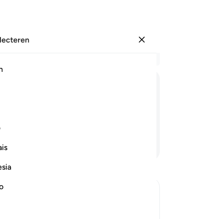
electeren
Aanmelden
Le
h
Hoo
10
ﱢ
ﱣ
ﱤ
ﱥ
ﱦ
ﱧ
di
zek
t de harten verbergen.
to
ف
on
Lees verder
is
on
le
esia
te
om
no
we
s judgement on that Day
to