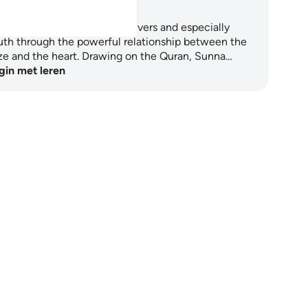
Modesty
is 5-day journey guides believers and especially
uth through the powerful relationship between the
ze and the heart. Drawing on the Quran, Sunna…
gin met leren