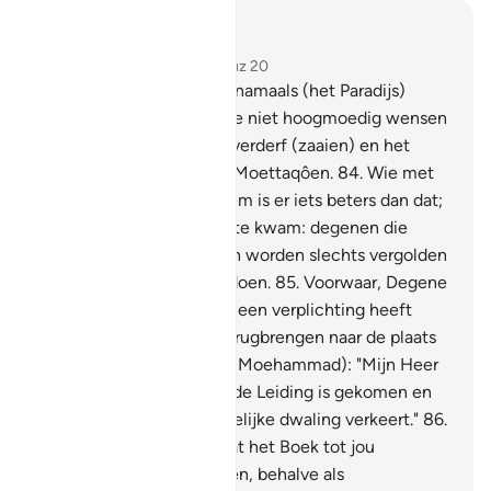
Lees in context
Hoofdstuk 28, Pagina 396, Juz 20
83
.
Dat Huis van het Hiernamaals (het Paradijs)
schenken Wij aan hen, die niet hoogmoedig wensen
te zijn op aarde en geen verderf (zaaien) en het
(goede) einde is voor de Moettaqôen.
84
.
Wie met
het goede kwam, voor hem is er iets beters dan dat;
en wie die met het slechte kwam: degenen die
slechte daden verrichtten worden slechts vergolden
voor wat zij plachten te doen.
85
.
Voorwaar, Degene
Die de Koran voor jou tot een verplichting heeft
gemaakt, zal jou zeker terugbrengen naar de plaats
van de terugkeer. Zeg (O Moehammad): "Mijn Heer
weet het beste wie met de Leiding is gekomen en
wie degene is die in duidelijke dwaling verkeert."
86
.
En jij had niet gehoopt dat het Boek tot jou
neergezonden zou worden, behalve als