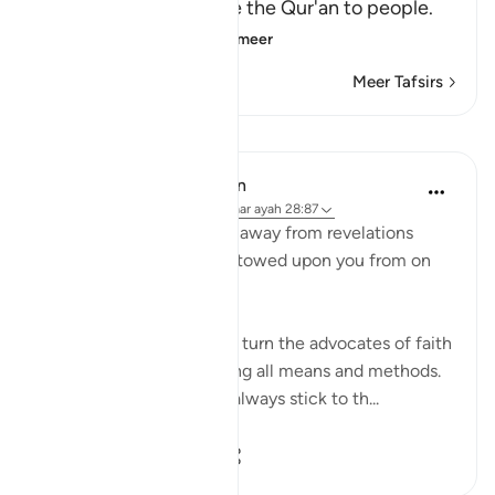
the Message and recite the Qur'an to people.
He tells him that
…
Lees meer
Meer Tafsirs
Lessen
In the Shade of the Quran
32 weken geleden
·
Verwijzen naar
ayah 28:87
"Never let them turn you away from revelations
after they have been bestowed upon you from on
high." (Verse 87)
Unbelievers always try to turn the advocates of faith
away from their task, using all means and methods.
The believers, however, always stick to th...
Bekijk meer
0
0
28