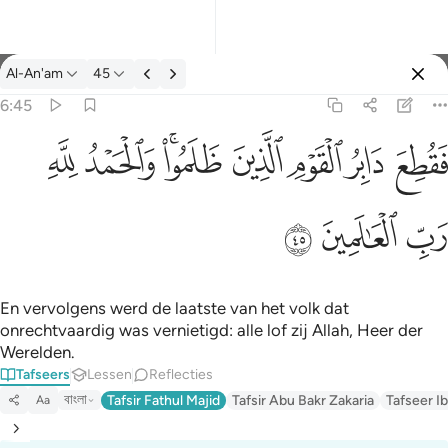
Tafseer: Al-An'am 6:45
Al-An'am
45
Aanmelden
6:45
فقطع دابر القوم الذين ظلموا والحمد لله رب العالمين ٤٥
ﱁ
ﱂ
ﱃ
ﱄ
ﱅﱆ
ﱇ
ﱈ
َابِرُ ٱلْقَوْمِ ٱلَّذِينَ ظَلَمُوا۟ ۚ وَٱلْحَمْدُ لِلَّهِ رَبِّ ٱلْعَـٰلَمِينَ ٤٥
ﱉ
ﱊ
ﱋ
En vervolgens werd de laatste van het volk dat
onrechtvaardig was vernietigd: alle lof zij Allah, Heer der
Werelden.
Tafseers
Lessen
Reflecties
বাংলা
Tafsir Fathul Majid
Tafsir Abu Bakr Zakaria
Tafseer Ib
Aa