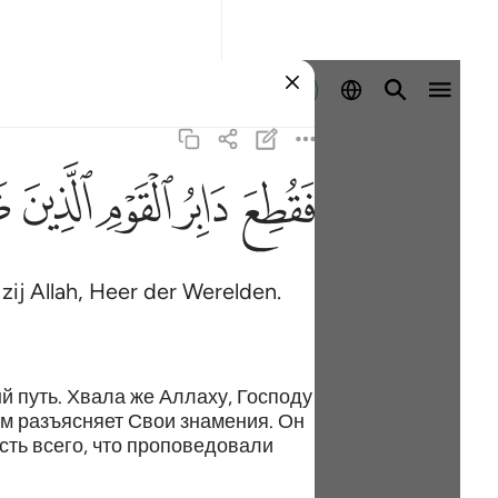
Aanmelden
ﱁ
ﱂ
ﱃ
ﱄ
ﱅ
zij Allah, Heer der Werelden.
 путь. Хвала же Аллаху, Господу
м разъясняет Свои знамения. Он
ть всего, что проповедовали