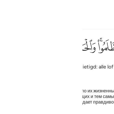
electeren
Aanmelden
h
ﱆ
ﱇ
ﱈ
ﱉ
ﱊ
ﱋ
فقطع دا
فَقُطِعَ دَابِرُ ٱلْقَوْمِ ٱلَّذِين
t volk dat onrechtvaardig was vernietigd: alle lof 
ف
is
esia
ощадному наказанию, которое прервало их жизненный
воим предопределением губит неверующих и тем самы
no
ым, унижает Своих врагов и подтверждает правдивос