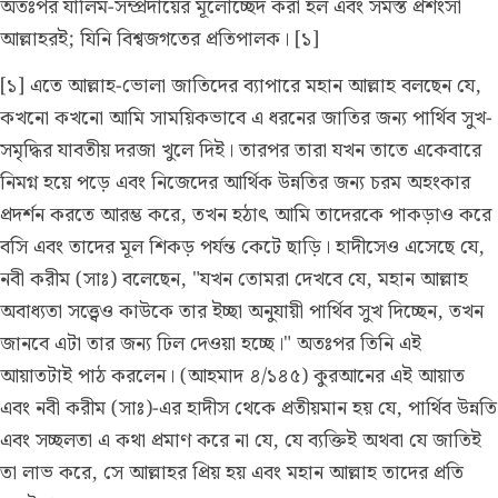
অতঃপর যালিম-সম্প্রদায়ের মূলোচ্ছেদ করা হল এবং সমস্ত প্রশংসা
আল্লাহরই; যিনি বিশ্বজগতের প্রতিপালক। [১]
[১] এতে আল্লাহ-ভোলা জাতিদের ব্যাপারে মহান আল্লাহ বলছেন যে,
কখনো কখনো আমি সাময়িকভাবে এ ধরনের জাতির জন্য পার্থিব সুখ-
সমৃদ্ধির যাবতীয় দরজা খুলে দিই। তারপর তারা যখন তাতে একেবারে
নিমগ্ন হয়ে পড়ে এবং নিজেদের আর্থিক উন্নতির জন্য চরম অহংকার
প্রদর্শন করতে আরম্ভ করে, তখন হঠাৎ আমি তাদেরকে পাকড়াও করে
বসি এবং তাদের মূল শিকড় পর্যন্ত কেটে ছাড়ি। হাদীসেও এসেছে যে,
নবী করীম (সাঃ) বলেছেন, "যখন তোমরা দেখবে যে, মহান আল্লাহ
অবাধ্যতা সত্ত্বেও কাউকে তার ইচ্ছা অনুযায়ী পার্থিব সুখ দিচ্ছেন, তখন
জানবে এটা তার জন্য ঢিল দেওয়া হচ্ছে।" অতঃপর তিনি এই
আয়াতটাই পাঠ করলেন।
(আহমাদ ৪/১৪৫)
কুরআনের এই আয়াত
এবং নবী করীম (সাঃ)-এর হাদীস থেকে প্রতীয়মান হয় যে, পার্থিব উন্নতি
এবং সচ্ছলতা এ কথা প্রমাণ করে না যে, যে ব্যক্তিই অথবা যে জাতিই
তা লাভ করে, সে আল্লাহর প্রিয় হয় এবং মহান আল্লাহ তাদের প্রতি