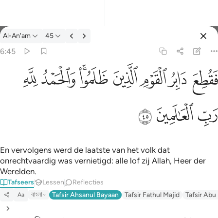
Tafseer: Al-An'am 6:45
Al-An'am
45
Aanmelden
6:45
فقطع دابر القوم الذين ظلموا والحمد لله رب العالمين ٤٥
ﱁ
ﱂ
ﱃ
ﱄ
ﱅﱆ
ﱇ
ﱈ
َابِرُ ٱلْقَوْمِ ٱلَّذِينَ ظَلَمُوا۟ ۚ وَٱلْحَمْدُ لِلَّهِ رَبِّ ٱلْعَـٰلَمِينَ ٤٥
ﱉ
ﱊ
ﱋ
En vervolgens werd de laatste van het volk dat
onrechtvaardig was vernietigd: alle lof zij Allah, Heer der
Werelden.
Tafseers
Lessen
Reflecties
বাংলা
Tafsir Ahsanul Bayaan
Tafsir Fathul Majid
Tafsir Abu
Aa