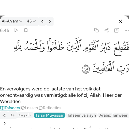
Tafseer: Al-An'am 6:45
Al-An'am
45
Aanmelden
6:45
فقطع دابر القوم الذين ظلموا والحمد لله رب العالمين ٤٥
ﱁ
ﱂ
ﱃ
ﱄ
ﱅﱆ
ﱇ
ﱈ
َابِرُ ٱلْقَوْمِ ٱلَّذِينَ ظَلَمُوا۟ ۚ وَٱلْحَمْدُ لِلَّهِ رَبِّ ٱلْعَـٰلَمِينَ ٤٥
ﱉ
ﱊ
ﱋ
En vervolgens werd de laatste van het volk dat
onrechtvaardig was vernietigd: alle lof zij Allah, Heer der
Werelden.
Tafseers
Lessen
Reflecties
العربية
Tafsir Muyassar
Tafseer Jalalayn
Arabic Tanweer 
Aa