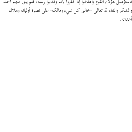
فاستؤصل هؤلاء القوم وأُهلكوا إذ كفروا بالله وكذَّبوا رسله، فلم يبق منهم أحد.
والشكر والثناء لله تعالى -خالق كل شيء ومالكه- على نصرة أوليائه وهلاك
أعدائه.