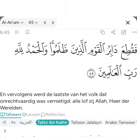
Tafseer: Al-An'am 6:45
Al-An'am
45
Aanmelden
6:45
فقطع دابر القوم الذين ظلموا والحمد لله رب العالمين ٤٥
ﱁ
ﱂ
ﱃ
ﱄ
ﱅﱆ
ﱇ
ﱈ
َابِرُ ٱلْقَوْمِ ٱلَّذِينَ ظَلَمُوا۟ ۚ وَٱلْحَمْدُ لِلَّهِ رَبِّ ٱلْعَـٰلَمِينَ ٤٥
ﱉ
ﱊ
ﱋ
En vervolgens werd de laatste van het volk dat
onrechtvaardig was vernietigd: alle lof zij Allah, Heer der
Werelden.
Tafseers
Lessen
Reflecties
العربية
Tafsir Ibn Kathir
Tafseer Jalalayn
Arabic Tanweer 
Aa