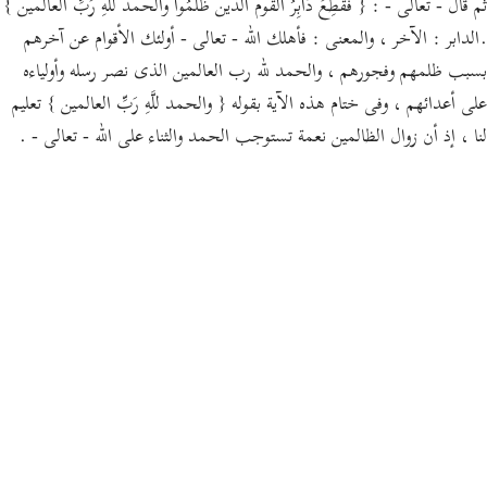
ثم قال - تعالى - : { فَقُطِعَ دَابِرُ القوم الذين ظَلَمُواْ والحمد للَّهِ رَبِّ العالمين }
.الدابر : الآخر ، والمعنى : فأهلك الله - تعالى - أولئك الأقوام عن آخرهم
بسبب ظلمهم وفجورهم ، والحمد لله رب العالمين الذى نصر رسله وأولياءه
على أعدائهم ، وفى ختام هذه الآية بقوله { والحمد للَّهِ رَبِّ العالمين } تعليم
لنا ، إذ أن زوال الظالمين نعمة تستوجب الحمد والثناء على الله - تعالى - .