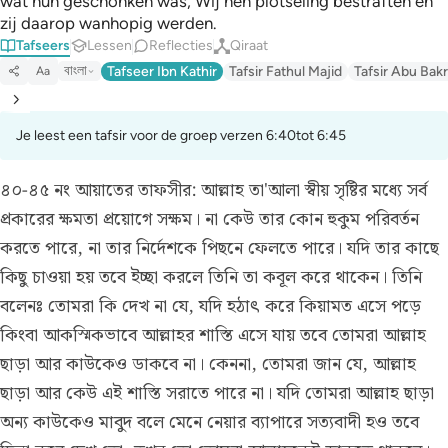
wat hun geschonken was, Wij hen plotseling bestraften en
zij daarop wanhopig werden.
Tafseers
Lessen
Reflecties
Qiraat
বাংলা
Tafseer Ibn Kathir
Tafsir Fathul Majid
Tafsir Abu Bakr
Aa
Je leest een tafsir voor de groep verzen 6:40tot 6:45
৪০-৪৫ নং আয়াতের তাফসীর:
আল্লাহ তা'আলা স্বীয় সৃষ্টির মধ্যে সর্ব
প্রকারের ক্ষমতা প্রয়োগে সক্ষম। না কেউ তার কোন হুকুম পরিবর্তন
করতে পারে, না তার নির্দেশকে পিছনে ফেলতে পারে। যদি তার কাছে
কিছু চাওয়া হয় তবে ইচ্ছা করলে তিনি তা কবূল করে থাকেন। তিনি
বলেনঃ তোমরা কি দেখ না যে, যদি হঠাৎ করে কিয়ামত এসে পড়ে
কিংবা আকস্মিকভাবে আল্লাহর শাস্তি এসে যায় তবে তোমরা আল্লাহ
ছাড়া আর কাউকেও ডাকবে না। কেননা, তোমরা জান যে, আল্লাহ
ছাড়া আর কেউ এই শাস্তি সরাতে পারে না। যদি তোমরা আল্লাহ ছাড়া
অন্য কাউকেও মাবুদ বলে মেনে নেয়ার ব্যাপারে সত্যবাদী হও তবে