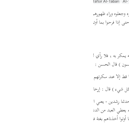
ayn
Arabic Tanweer Tafseer
Tafseer Al-Baghawi
Tafsir Al-Tabari
Al-
guês
ه وجعلوه وراء ظهورهم
( فتحنا عليهم أبواب كل شيء )
أي : فتحنا عليهم أبوا
ий
تى إذا فرحوا بما أوتوا )
أي : من الأموال والأولاد والأرزاق
( أخذناهم بغتة )
ไทย
e
مكر به ، فلا رأي له . ومن قتر عليه فلم ير أنه ينظر له ، فلا رأي له ،
ثم قرأ :
سون )
قال الحسن : مكر بالقوم ورب الكعبة ; أعطوا حاجتهم ثم أخذوا . رواه 
中文
ا قط إلا عند سكرتهم وغرتهم ونعيمهم فلا تغتروا بالله ، إنه لا يغتر بالله إلا الق
u
كل شيء )
قال : إرخاء الدنيا وسترها .
ol
حدثنا رشدين - يعني ابن سعد أبا الحجاج المهري - عن حرملة بن عمران التج
ili
له يعطي العبد من الدنيا على معاصيه ما يحب ، فإنما هو استدراج "
. ثم تلا ر
أوتوا أخذناهم بغتة فإذا هم مبلسون )
Việt