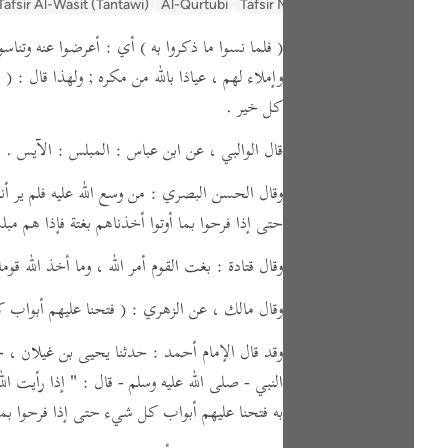
السعدي Al-Sa'di
Tafsir Muyassar
Al-Qurtubi
Tafsir Al-Wasit (Tantawi)
( فلما نسوا ما ذكروا به )
أي : أعرضوا عنه وتناسو
وإملاء لهم ،
عياذا بالله من مكره ; ولهذا قال :
( ح
كل خير .
قال الوالبي ،
عن ابن عباس :
المبلس : الآيس .
وقال الحسن البصري : من وسع الله عليه فلم ير أنه ي
حتى إذا فرحوا بما أوتوا أخذناهم بغتة فإذا هم مبل
وقال قتادة : بغت القوم أمر الله ، وما أخذ الله قوم
وقال مالك ،
عن الزهري :
( فتحنا عليهم أبواب 
وقد قال الإمام أحمد : حدثنا يحيى بن غيلان ، 
النبي - صلى الله عليه وسلم -
قال :
" إذا رأيت ال
به فتحنا عليهم أبواب كل شيء حتى إذا فرحوا بما 