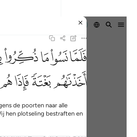
Aanmelden
ﳇ
ﳈ
ﳉ
ﳊ
ﳋ
ف
ﳖ
ﳗ
ﳘ
ﳙ
ens de poorten naar alle
ij hen plotseling bestraften en