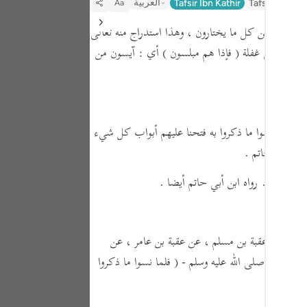
العربية
Tafsir Ibn Kathir
Tafseer Jalal
Aa
Portu
ب الرزق من كل ما يختارون ، وهذا استدراج منه تعالى
русск
أي : على غفلة
( فإذا هم مبلسون )
أي : آيسون من
Shqip
ภาษา
Türkç
( فلما نسوا ما ذكروا به فتحنا عليهم أبواب كل شيء
اردو
ابن أبي حاتم .
简体
وم الفاسقون . رواه ابن أبي حاتم أيضا .
Melay
Españ
يبي ، عن عقبة بن مسلم ، عن عقبة بن عامر ، عن
Kiswah
سول الله - صلى الله عليه وسلم -
( فلما نسوا ما ذكروا
Tiếng 