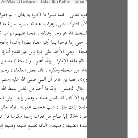
السعدي Al-Sa'di
Tafsir Muyassar
Tafsir Ibn Kathir
r Al-Wasit (Tantawi)
قوله تعالى : فلما نسوا ما ذكروا به يقال : لم ذ
لأن التارك للشيء إعراضا عنه قد صيره بمنزلة ما
لسخط الله عز وجل وعقابه . فتحنا عليهم أبواب ك
. حتى إذا فرحوا بما أوتوا معناه بطروا وأشروا وأع
فجأة ، وهي الأخذ على غرة ومن غير تقدم أمارة ;
- قام مقام الإمارة . والله أعلم . و ( بغتة ) م
بالله من سخطه ومكره . قال بعض العلماء : رحم ال
وروى عقبة بن عامر أن النبي صلى الله عليه وسلم قا
. وقال الحسن : والله ما أحد من الناس بسط الله 
فيها إلا كان قد نقص عمله ، وعجز رأيه . وفي الخ
مقبلا إليك فقل : ذنب عجلت عقوبته .قوله تعالى 
ص: 334 ]يا صاح هل تعرف رسما مكرسا قا
شدة الضبعة ; ضبعت الناقة تضبع ضبعة وضبعا إذ