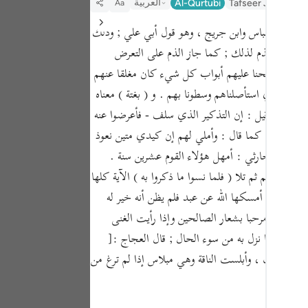
العربية
Al-Qurtubi
Tafseer Jalalayn
Aa
Portu
ه ، عن ابن عباس وابن جريج ، وهو قول أبي علي ; وذلك
русск
ان فجاز الذم لذلك ; كما جاز الذم على التعرض
Shqip
لعربية : فتحنا عليهم أبواب كل شيء كان مغلقا عنهم
ภาษา
هم بغتة أي استأصلناهم وسطونا بهم . و ( بغتة ) معناه
غت . وقد قيل : إن التذكير الذي سلف - فأعرضوا عنه
Türkç
 الله تعالى كما قال : وأملي لهم إن كيدي متين نعوذ
اردو
ن النضر الحارثي : أمهل هؤلاء القوم عشرين سنة .
简体
ج منه لهم ثم تلا ( فلما نسوا ما ذكروا به ) الآية كلها
أيه . وما أمسكها الله عن عبد فلم يظن أنه خير له
Melay
 إليك فقل مرحبا بشعار الصالحين وإذا رأيت الغنى
Españ
ا لشدة ما نزل به من سوء الحال ; قال العجاج :[
Kiswah
 الرجل سكت ، وأبلست الناقة وهي مبلاس إذا لم ترغ من
Tiếng 