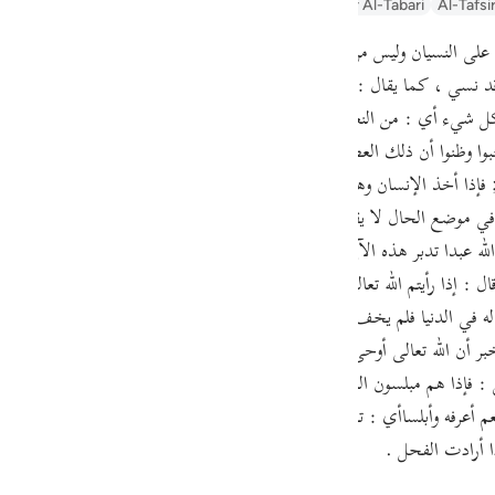
Arabic Tanweer Tafseer
Tafseer Al-Baghawi
Tafsir Al-Tabari
Al-Tafsi
guês
موا على النسيان وليس من فعلهم ؟ فالجواب : أن نسوا بمعنى تركوا ما ذكروا ب
ий
 قد نسي ، كما يقال : تركه . في النسي .جواب آخر : وهو أنهم تعرضوا للنسي
ل شيء أي : من النعم والخيرات ، أي : كثرنا لهم ذلك . والتقدير عند أهل ا
ไทย
جبوا وظنوا أن ذلك العطاء لا يبيد ، وأنه دال على رضاء الله عز وجل عنهم أخذنا
 فإذا أخذ الإنسان وهو غار غافل فقد أخذ بغتة ، وأنكى شيء ما يفجأ من الب
e
صدر في موضع الحال لا يقاس عليه عند سيبويه كما تقدم ; فكان ذلك استدراجا من
له عبدا تدبر هذه الآية حتى إذا فرحوا بما أوتوا أخذناهم بغتة . وقال محمد ب
中文
ل : إذا رأيتم الله تعالى يعطي العباد ما يشاءون على معاصيهم فإنما ذلك استدرا
له في الدنيا فلم يخف أن يكون قد مكر له فيها إلا كان قد نقص عمله ، وعجز ر
u
بر أن الله تعالى أوحى إلى موسى صلى الله عليه وسلم : إذا رأيت الفقر مقبلا
ol
: فإذا هم مبلسون المبلس الباهت الحزين الآيس من الخير الذي لا يحير جواب
ili
ل نعم أعرفه وأبلساأي : تحير لهول ما رأى ، ومن ذلك اشتق اسم إبليس ; أبلس
ا أرادت الفحل .
Việt