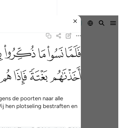
Aanmelden
ﳇ
ﳈ
ﳉ
ﳊ
ﳋ
ف
ﳖ
ﳗ
ﳘ
ﳙ
ens de poorten naar alle
ij hen plotseling bestraften en