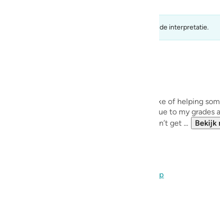
guês
ий
e kunnen niet worden aangenomen als maatstaf voor de interpretatie.
ไทย
 is.
e
’t usually expose my sins, but if it’s for the sake of helping som
ot so big, and I was arrogant towards others due to my grades a
ed, cried my heart out. I was devastated. I didn’t get ...
Bekijk
中文
u
ol
Ontdek de Reflectie Gemeenschap
ili
Việt