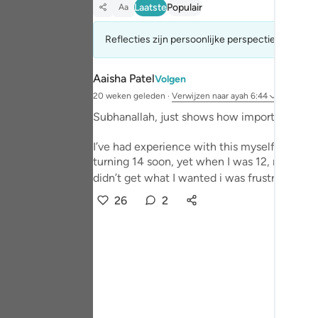
Laatste
Populair
Aa
Portu
русск
Reflecties zijn persoonlijke perspectieven, dez
Shqip
Aaisha Patel
Volgen
ภาษา
20 weken geleden
·
Verwijzen naar
ayah 6:44
Subhanallah, just shows how important shukr
Türkç
I’ve had experience with this myself. I wouldn
اردو
turning 14 soon, yet when I was 12, my ego g
didn’t get what I wanted i was frustrated. I cri
简体
26
2
Melay
Españ
Kiswah
Tiếng 