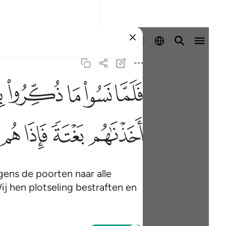
Aanmelden
ﳇ
ﳈ
ﳉ
ﳊ
ﳋ
ف
ﳖ
ﳗ
ﳘ
ﳙ
ens de poorten naar alle
ij hen plotseling bestraften en