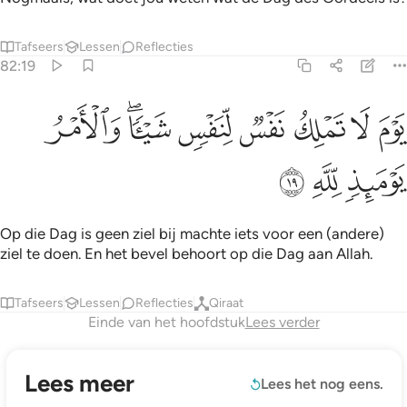
Tafseers
Lessen
Reflecties
82:19
ﲚ
ﲛ
ﲜ
ﲝ
ﲞ
وم لا تملك نفس لنفس شييا والامر يوميذ لله ١٩
ﲟﲠ
ﲡ
َوْمَ لَا تَمْلِكُ نَفْسٌۭ لِّنَفْسٍۢ شَيْـًۭٔا ۖ وَٱلْأَمْرُ يَوْمَئِذٍۢ لِّلَّهِ ١٩
ﲢ
ﲣ
ﲤ
Op die Dag is geen ziel bij machte iets voor een (andere)
ziel te doen. En het bevel behoort op die Dag aan Allah.
Tafseers
Lessen
Reflecties
Qiraat
Einde van het hoofdstuk
Lees verder
Lees meer
Lees het nog eens.