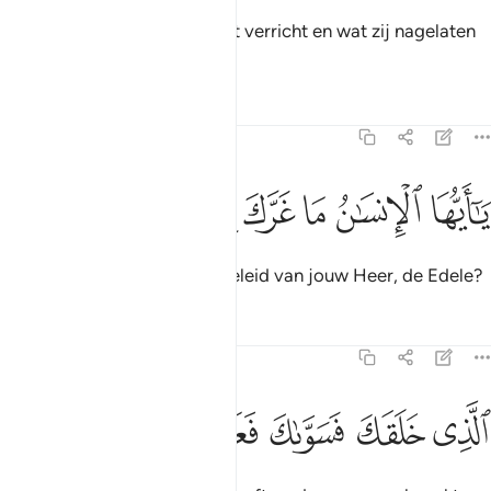
Dan weet de ziel wat zij heeft verricht en wat zij nagelaten
heeft.
Tafseers
Lessen
Reflecties
82:6
ﱗ
ﱘ
ﱙ
ا ايها الانسان ما غرك بربك الكريم ٦
ﱚ
ﱛ
ﱜ
ﱝ
َـٰٓأَيُّهَا ٱلْإِنسَـٰنُ مَا غَرَّكَ بِرَبِّكَ ٱلْكَرِيمِ ٦
O mens, wat heeft jou weggeleid van jouw Heer, de Edele?
Tafseers
Lessen
Reflecties
82:7
ﱞ
ﱟ
لذي خلقك فسواك فعدلك ٧
ﱠ
ﱡ
ﱢ
لَّذِى خَلَقَكَ فَسَوَّىٰكَ فَعَدَلَكَ ٧