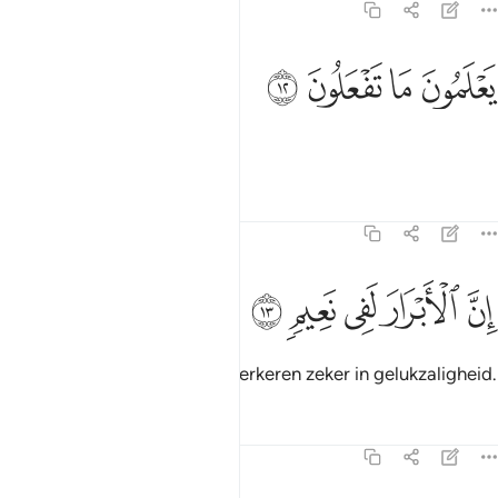
82:12
ﱶ
ﱷ
علمون ما تفعلون ١٢
ﱸ
ﱹ
َعْلَمُونَ مَا تَفْعَلُونَ ١٢
Zij weten wat jullie doen.
Tafseers
Lessen
Reflecties
82:13
ﱺ
ﱻ
ن الابرار لفي نعيم ١٣
ﱼ
ﱽ
ﱾ
ِنَّ ٱلْأَبْرَارَ لَفِى نَعِيمٍۢ ١٣
Voorwaar, de deugdzamen verkeren zeker in gelukzaligheid.
Tafseers
Lessen
Reflecties
82:14