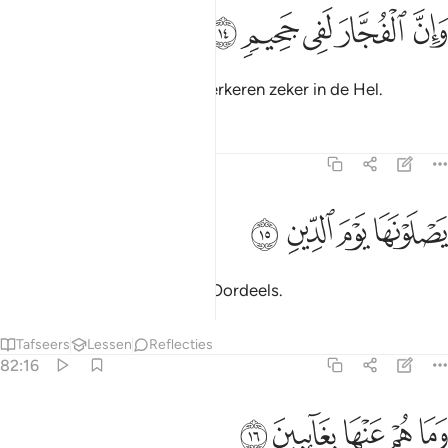
ﱿ
ﲀ
ان الفجار لفي جحيم ١٤
ﲁ
ﲂ
ﲃ
َإِنَّ ٱلْفُجَّارَ لَفِى جَحِيمٍۢ ١٤
En voorwaar, de zondaren verkeren zeker in de Hel.
Tafseers
Lessen
Reflecties
82:15
ﲄ
ﲅ
صلونها يوم الدين ١٥
ﲆ
ﲇ
َصْلَوْنَهَا يَوْمَ ٱلدِّينِ ١٥
Zij gaan erin op de Dag des Oordeels.
Tafseers
Lessen
Reflecties
82:16
ﲈ
ﲉ
ﲊ
ما هم عنها بغايبين ١٦
ﲋ
ﲌ
َمَا هُمْ عَنْهَا بِغَآئِبِينَ ١٦