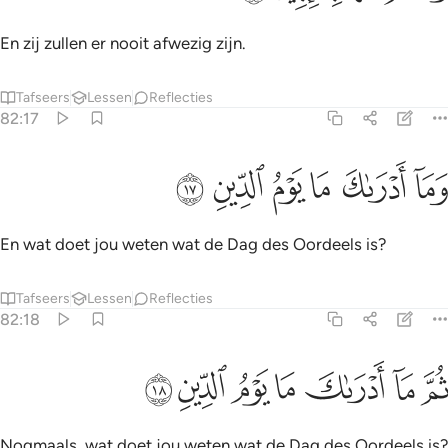
En zij zullen er nooit afwezig zijn.
Tafseers
Lessen
Reflecties
82:17
ﲍ
ﲎ
ﲏ
ما ادراك ما يوم الدين ١٧
ﲐ
ﲑ
ﲒ
َمَآ أَدْرَىٰكَ مَا يَوْمُ ٱلدِّينِ ١٧
En wat doet jou weten wat de Dag des Oordeels is?
Tafseers
Lessen
Reflecties
82:18
ﲓ
ﲔ
ﲕ
م ما ادراك ما يوم الدين ١٨
ﲖ
ﲗ
ﲘ
ﲙ
ُمَّ مَآ أَدْرَىٰكَ مَا يَوْمُ ٱلدِّينِ ١٨
Nogmaals, wat doet jou weten wat de Dag des Oordeels is?