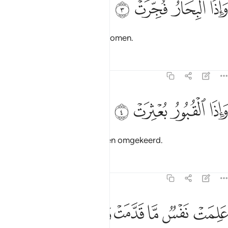
ﱉ
ﱊ
ﱋ
ﱌ
َإِذَا ٱلْبِحَارُ فُجِّرَتْ ٣
En wanneer de zeeën overstromen.
Tafseers
Lessen
Reflecties
82:4
ﱍ
اذا القبور بعثرت ٤
ﱎ
ﱏ
ﱐ
َإِذَا ٱلْقُبُورُ بُعْثِرَتْ ٤
En wanneer de graven worden omgekeerd.
Tafseers
Lessen
Reflecties
82:5
ﱑ
ﱒ
ﱓ
لمت نفس ما قدمت واخرت ٥
ﱔ
ﱕ
ﱖ
َلِمَتْ نَفْسٌۭ مَّا قَدَّمَتْ وَأَخَّرَتْ ٥