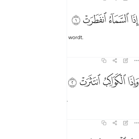
ﱁ
ﱂ
ذا السماء انفطرت ١
ﱃ
ﱄ
ِذَا ٱلسَّمَآءُ ٱنفَطَرَتْ ١
Wanneer de hemel gespleten wordt.
Tafseers
Lessen
Reflecties
82:2
ﱅ
ﱆ
اذا الكواكب انتثرت ٢
ﱇ
ﱈ
َإِذَا ٱلْكَوَاكِبُ ٱنتَثَرَتْ ٢
En wanneer de sterren vallen.
Tafseers
Lessen
Reflecties
82:3
اذا البحار فجرت ٣