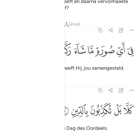
Degene Die jou geschapen heeft en daarna vervolmaakte
en de juiste verhoudingen gaf?
Tafseers
Lessen
Reflecties
Qiraat
82:8
ﱣ
ﱤ
ﱥ
ﱦ
ي اي صورة ما شاء ركبك ٨
ﱧ
ﱨ
ﱩ
ِىٓ أَىِّ صُورَةٍۢ مَّا شَآءَ رَكَّبَكَ ٨
In welke vorm Hij ook wilde heeft Hij jou samengesteld.
Tafseers
Lessen
Reflecties
82:9
ﱪ
ﱫ
لا بل تكذبون بالدين ٩
ﱬ
ﱭ
ﱮ
َلَّا بَلْ تُكَذِّبُونَ بِٱلدِّينِ ٩
Nee, jullie loochenen zelfs de Dag des Oordeels.