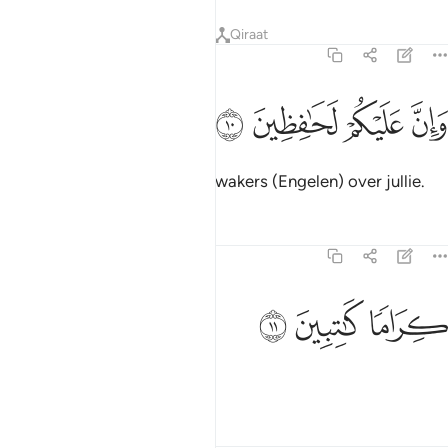
Tafseers
Lessen
Reflecties
Qiraat
82:10
ﱯ
ﱰ
ان عليكم لحافظين ١٠
ﱱ
ﱲ
َإِنَّ عَلَيْكُمْ لَحَـٰفِظِينَ ١٠
En voorwaar, er zijn zeker bewakers (Engelen) over jullie.
Tafseers
Lessen
Reflecties
82:11
ﱳ
راما كاتبين ١١
ﱴ
ﱵ
ِرَامًۭا كَـٰتِبِينَ ١١
Eervollen, schrijvenden.
Tafseers
Lessen
Reflecties