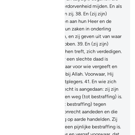
de grote zonden en de verdorvenheid mijden. En als
zij boos zijn, dan vergeven zij.
38
.
En (zij zijn)
degenen die gehoor geven aan hun Heer en de
shalât onderhouden, en hun zaken in onderling
overleg (Sjôera) beslissen, en zij geven uit van waar
Wij hun mee voorzien hebben.
39
.
En (zij zijn)
degenen die, als onrecht hen treft, zich verdedigen.
40
.
En de vergelding voor een slechte daad is
dezelfde slechte daad, maar voor wie vergeeft en
verzoent: zijn beloning is bij Allah. Voorwaar, Hij
houdt niet van de onrechtplegers.
41
.
En wie zich
verdedigt nadat hem onrecht is aangedaan: zij zijn
degenen tegen wie er geen weg (tot bestraffing) is.
42
.
Er is wel een weg (tot bestraffing) tegen
degenen die de mensen onrecht aandeden en die
zonder recht buitensporig op aarde handelden. Zij
zijn degenen voor wie er een pijnlijke bestraffing is.
43
.
Maar wie geduldig was en vergaf voorwaar, dat