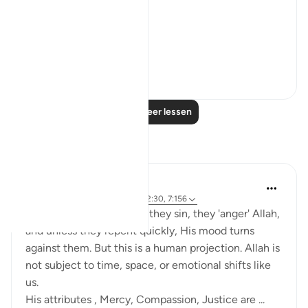
'He pardons most.'
The word u...
Bekijk meer
28
4
Lees meer lessen
Reflecties
Salihu Abba
vorig jaar
·
Verwijzen naar
ayah 42:30, 7:156
Many people think when they sin, they 'anger' Allah,
and unless they repent quickly, His mood turns
against them. But this is a human projection. Allah is
not subject to time, space, or emotional shifts like
us.
His attributes , Mercy, Compassion, Justice are ...