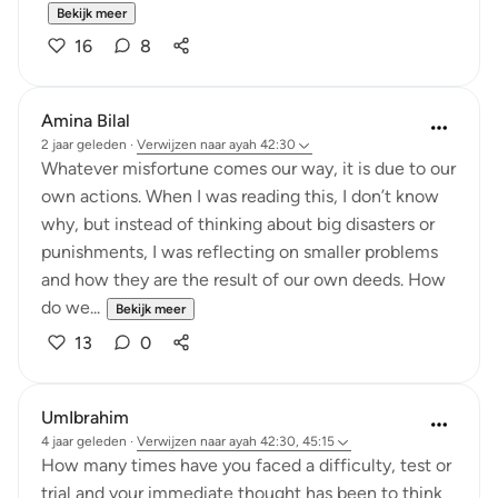
Bekijk meer
16
8
Amina Bilal
2 jaar geleden
·
Verwijzen naar
ayah 42:30
Whatever misfortune comes our way, it is due to our
own actions. When I was reading this, I don’t know
why, but instead of thinking about big disasters or
punishments, I was reflecting on smaller problems
and how they are the result of our own deeds. How
do we...
Bekijk meer
13
0
UmIbrahim
4 jaar geleden
·
Verwijzen naar
ayah 42:30, 45:15
How many times have you faced a difficulty, test or
trial and your immediate thought has been to think