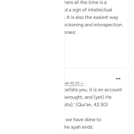
Projecting blame onto others all the time is a
psychological disorder and a sign of intellectual
timidity and incoherence. It is also the easiest way
for people to avoid self-reckoning and introspection.
Please reflect on these verses:
يَا أَيُّهَا الَّذِينَ ...
Bekijk meer
30
1
Yasmin Mogahed
5 jaar geleden
·
Verwijzen naar
ayah 42:30
'And whatever affliction befalls you, it is on account
of what your hands have wrought, and (yet) He
pardons most (of your faults).' (Qur’an, 42:30)
Yes. What we have done, we have done to
ourselves, but look how the ayah ends: