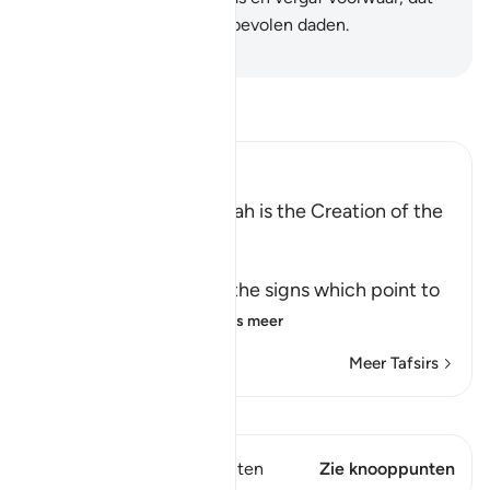
behoort zeker tot de aanbevolen daden.
-
Sofian S. Siregar
Lees Tafsir
Ibn Kathir (Abridged)
Among the Signs of Allah is the Creation of the
Heavens and the Earth
وَمِنْ ءَايَـتِهِ
(And among His Ayat) the signs which point to
His great might an
…
Lees meer
Meer Tafsirs
Bekijk Qiraat
Dit vers heeft 1 Knooppunten
Zie knooppunten