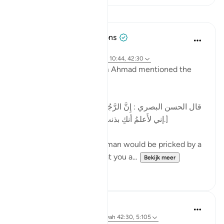
Lessen
Tulayhah Tafsir Translations
2 jaar geleden
·
Verwijzen naar
ayah 32:21, 30:41, 10:44, 42:30
In one of his works, Imam Ahmad mentioned the
following statement:
[قال الحسن البصري : إِنَّ الرَّجُل كان يُشاكُ الشوكة يقول:
إني لأَعلمُ أنكِ بذنب ، وما ظلمني ربي عز وجل.]
al-Hasan al-Basri said: A man would be pricked by a
thorn and say, 'I know that you a...
Bekijk meer
12
5
Dr. Hatem Al-Haj
4 jaar geleden
·
Verwijzen naar
ayah 42:30, 5:105