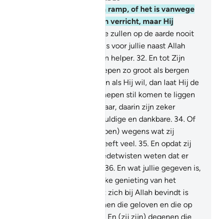
30
.
En er treft jullie geen ramp, of het is vanwege
wat jullie handen hebben verricht, maar Hij
vergeeft veel.
31
.
En jullie zullen op de aarde nooit
kunnen ontkomen. En er is voor jullie naast Allah
geen beschermer en geen helper.
32
.
En tot Zijn
Tekenen behoren de schepen zo groot als bergen
die op de zee varen.
33
.
En als Hij wil, dan laat Hij de
wind liggen, zodat de schepen stil komen te liggen
op haar oppervlak. Voorwaar, daarin zijn zeker
tekenen vooir iedere geduldige en dankbare.
34
.
Of
Hij vernietigt deze (schepen) wegens wat zij
verichtten, maar Hij vergeeft veel.
35
.
En opdat zij
die over Onze Tekenen redetwisten weten dat er
voor hen geen uitweg is.
36
.
En wat jullie gegeven is,
is slechts een vergankelijke genieting van het
wereldse leven. Maar wat zich bij Allah bevindt is
beter en blijvender voor hen die geloven en die op
hun Heer vertrouwen.
37
.
En (zij zijn) degenen die