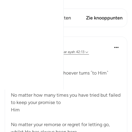
Bekijk Qiraat
Dit vers heeft 1 Knooppunten
Zie knooppunten
Reflecties
Hammad Fahim
26 weken geleden
·
Verwijzen naar
ayah 42:13
وَيَهْدِىٓ إِلَيْهِ مَن يُنِيبُ
"and guides to Himself whoever turns ˹to Him˺
(42:13)
No matter how many times you have tried but failed
to keep your promise to
Him
No matter your remorse or regret for letting go,
whilst He has always been here