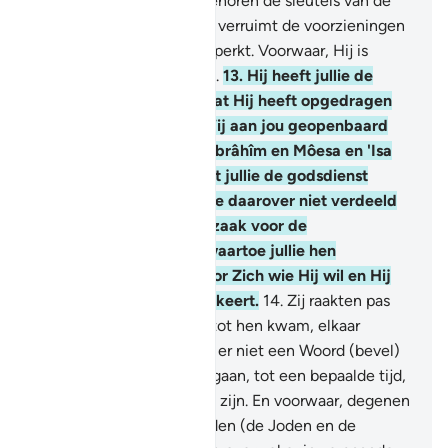
Alziende.
12
.
Aan Hem behoren de sleutels van de
hemelen en de aarde, Hij verruimt de voorzieningen
voor wie Hij wil en Hij beperkt. Voorwaar, Hij is
Alwetend over alle zaken.
13
.
Hij heeft jullie de
godsdienst uitgelegd: wat Hij heeft opgedragen
aan Nôeh, en hetgeen Wij aan jou geopenbaard
hebben en wat Wij aan Ibrâhîm en Môesa en 'Isa
hebben opgedragen: dat jullie de godsdienst
onderhouden en dat jullie daarover niet verdeeld
raken. Het is een zware zaak voor de
veelgodenaanbidders, waartoe jullie hen
oproepen. Allah kiest voor Zich wie Hij wil en Hij
leidt naar Zich wie terugkeert.
14
.
Zij raakten pas
verdeeld toen de kennis tot hen kwam, elkaar
onrecht aandoend. En als er niet een Woord (bevel)
van jouw Heer was uitgegaan, tot een bepaalde tijd,
den zouden zij al bestraft zijn. En voorwaar, degenen
die de Schrift na hen erfden (de Joden en de