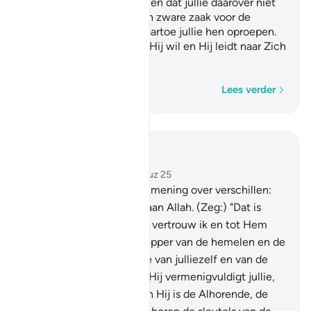
godsdienst onderhouden en dat jullie daarover niet
verdeeld raken. Het is een zware zaak voor de
veelgodenaanbidders, waartoe jullie hen oproepen.
Allah kiest voor Zich wie Hij wil en Hij leidt naar Zich
wie terugkeert.
Woord voor woord
Lees verder
Lees in context
Hoofdstuk 42, Pagina 484, Juz 25
10
.
En waar jullie ook van mening over verschillen:
de beslissing daarover is aan Allah. (Zeg:) "Dat is
Allah, mijn Heer, op Hem vertrouw ik en tot Hem
keer ik weer."
11
.
De Schepper van de hemelen en de
aarde, Hij heeft voor jullie van julliezelf en van de
dieren paren geschapen. Hij vermenigvuldigt jullie,
niets is aan Hem gelijk. En Hij is de Alhorende, de