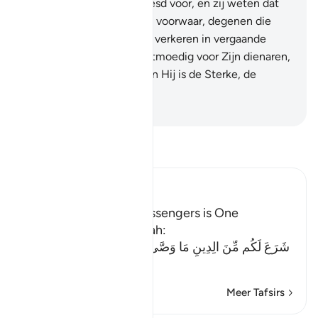
die geloven zijn er bevreesd voor, en zij weten dat
het de Waarheid is. Weet: voorwaar, degenen die
over het Uur redetwisten verkeren in vergaande
dwaling.
19
.
Allah is Zachtmoedig voor Zijn dienaren,
Hij voorziet wie Hij wil, en Hij is de Sterke, de
Almachtige.
-
Sofian S. Siregar
Lees Tafsir
Ibn Kathir (Abridged)
The Religion of the Messengers is One
Allah says to this Ummah:
شَرَعَ لَكُم مِّنَ الِدِينِ مَا وَصَّى بِهِ نُوحاً وَالَّذِى أَوْحَيْنَآ إِلَيْكَ
(He (Al
…
Lees meer
Meer Tafsirs