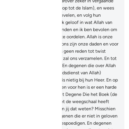
Christenen), verkeren daarover zeker in vergaande
twijfel.
15
.
Roep daarom (op tot de Islam), en wees
standvastig zoals jou is bevelen, en volg hun
begeerten niet, en zeg: "Ik geloof in wat Allah van
het Boek heeft neergezonden en ik ben bevolen om
onder jullie rechtvaardig te oordelen. Allah is onze
Heer en jullie Heer, voor ons zijn onze daden en voor
julle zijn jullie daden. Er is geen reden tot twist
tussen ons en jullie. Allah zal ons verzamelen. En tot
Hem is de terugkeer."
16
.
En degenen die over Allah
redetwisten nadat de (godsdienst van Allah)
aanvaard is, hun verweer is nietig bij hun Heer. En op
hen rust een grote toorn en voor hen is er een harde
bestraffing.
17
.
Allah is het Degene Die het Boek (de
Koran) in Waarheid en met de weegschaal heeft
neergezonden. En hoe kan jij dat weten? Misschien
is het Uur al nabij.
18
.
Degenen die er niet in geloven
vragen om het (Uur) te bespoedigen. En degenen