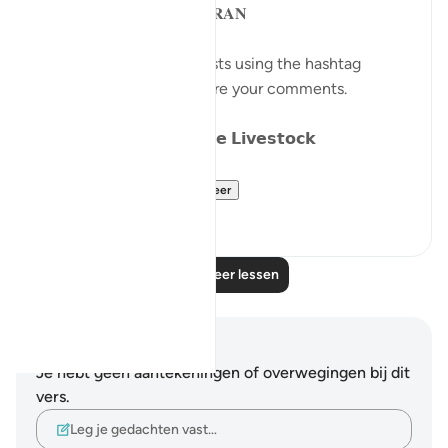
𝐏𝐀𝐑𝐀𝐁𝐋𝐄𝐒 𝐈𝐍 𝐓𝐇𝐄 𝐐𝐔𝐑𝐀𝐍
Catch up on previous posts using the hashtag
#Parables
and please share your comments.
𝗗𝗮𝘆 𝟴: 𝗪𝗮𝗻𝗱𝗲𝗿𝗶𝗻𝗴 𝗹𝗶𝗸𝗲 𝗟𝗶𝘃𝗲𝘀𝘁𝗼𝗰𝗸
We have alread...
Bekijk meer
15
15
Lees meer lessen
Notities en reflecties
Je hebt geen aantekeningen of overwegingen bij dit
vers.
Leg je gedachten vast…