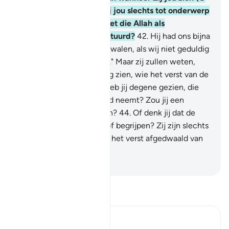
Moehammad), nemen zij jou slechts tot onderwerp
van bespotting: "Is die het die Allah als
Boodschapper heeft gestuurd?
42
.
Hij had ons bijna
van onze goden doen afdwalen, als wij niet geduldig
met hen gebleven waren." Maar zij zullen weten,
wanneer zij de bestraffing zien, wie het verst van de
Weg afgedwaald is.
43
.
Heb jij degene gezien, die
zijn begeerten als zijn god neemt? Zou jij een
beschermer voor hem zijn?
44
.
Of denk jij dat de
meesten van hen horen of begrijpen? Zij zijn slechts
als vee, erger nog, zij zijn het verst afgedwaald van
de Weg.
-
Sofian S. Siregar
Lees Tafsir
Ibn Kathir (Abridged)