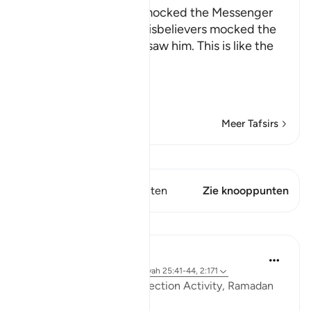
How the Disbelievers mocked the Messenger
Allah tells us how the disbelievers mocked the
Messenger when they saw him. This is like the
Ayah,
وَإِذَا رَآ
…
Lees meer
Meer Tafsirs
Bekijk Qiraat
Dit vers heeft 1 Knooppunten
Zie knooppunten
Lessen
Sohaib Saeed
4 jaar geleden
·
Verwijzen naar
ayah 25:41-44, 2:171
QuranReflect Group Reflection Activity, Ramadan
1443/2022