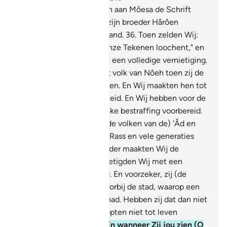
35
.
Voorzeker, Wij hebben aan Môesa de Schrift
gegeven. En Wij hebben zijn broeder Hârôen
aangewezen als rechterhand.
36
.
Toen zelden Wij:
"Gaat naar het volk dat Onze Tekenen loochent," en
Wij vernietigden hen met een volledige vernietiging.
37
.
En Wij verdronken het volk van Nôeh toen zij de
Boodschappers loochenden. En Wij maakten hen tot
een teken voor de mensheid. En Wij hebben voor de
onrechtplegers een pijnlijke bestraffing voorbereid.
38
.
En (Wij vernietigden de volken van de) 'Âd en
Tsamôed en het volk van Rass en vele generaties
daartussen.
39
.
En voor ieder maakten Wij de
gelijkenissen en eik vernietigden Wij met een
volledige vernietiging.
40
.
En voorzeker, zij (de
ongelovigen) kwamen voorbij de stad, waarop een
slechte regen geregend had. Hebben zij dat dan niet
gezien? Maar nee, zij hoopten niet tot leven
gebracht te worden.
41
.
En wanneer Zij jou zien (O