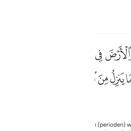
electeren
Aanmelden
h
ﱆ
ﱇ
ﱈ
ﱉ
ﱊ
ﱋ
م ما يلج في الارض وما يخرج منها وما ينزل من السماء وما يعرج فيها 
فِى ٱلْأَرْضِ وَمَا يَخْرُجُ مِنْهَا وَمَا يَنزِلُ مِنَ ٱلسَّمَآءِ وَمَا يَعْرُجُ فِيهَا ۖ وَهُوَ 
ﱗ
ﱘ
ﱙ
ﱚ
ﱛ
ﱜﱝ
ﱞ
ﱟ
ف
is
esia
no
 aarde heeft geschapen in zes dagen (perioden) w