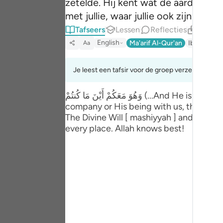
zetelde. Hij kent wat de aarde ingaa
Portu
met jullie, waar jullie ook zijn. En A
русск
Tafseers
Lessen
Reflecties
Gerela
English
Ma'arif Al-Qur'an
Ibn Kathir 
Aa
Shqip
ภาษา
Je leest een tafsir voor de groep verzen 57:4tot
Türkç
وَهُوَ مَعَكُمْ أَيْنَ مَا كُنتُمْ (...And He is with you wherever you are, ...57:4) No man is able to comprehend the essential nature of Allah's
company or His being with us, though it 
اردو
The Divine Will [ mashiyyah ] and power 
简体
every place. Allah knows best!
Melay
Españ
Kiswah
Tiếng 