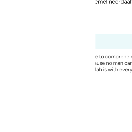
t en wat er uit komt en wat uit de hemel neerdaalt 
guês
llah is Alziende over wat jullie doen.
ий
teerde inhoud
(Abridged)
Tazkirul Quran
ไทย
 57:6
e
is absolutely true that He is with us, because no man can
is necessary for everything. Therefore, Allah is with ever
中文
u
ol
ili
Việt