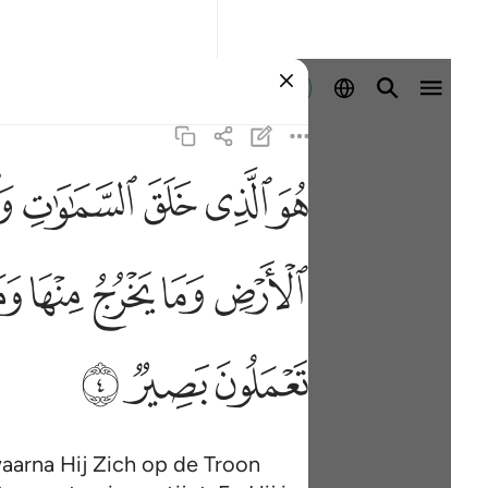
Aanmelden
ﱁ
ﱂ
ﱃ
ﱄ
ﱅ
هو الذي خلق السماوات والارض في ستة ايام ثم استوى على العرش يعل
َمَـٰوَٰتِ وَٱلْأَرْضَ فِى سِتَّةِ أَيَّامٍۢ ثُمَّ ٱسْتَوَىٰ عَلَى ٱلْعَرْشِ ۚ يَعْلَمُ مَا يَلِجُ 
ﱒ
ﱓ
ﱔ
ﱕ
ﱖ
ﱦ
ﱧ
ﱨ
aarna Hij Zich op de Troon