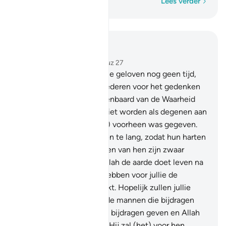
Woord voor woord
Lees verder
Lees in context
Hoofdstuk 57, Pagina 540, Juz 27
16
.
Is het voor degenen die geloven nog geen tijd,
dat hun harten zich vernederen voor het gedenken
van Allah en wat is geopenbaard van de Waarheid
(de Koran)? En laten zij niet worden als degenen aan
wie de Schrift (de Taurât) voorheen was gegeven.
Toen werd de tijd voor hen te lang, zodat hun harten
verhardden. En de meesten van hen zijn zwaar
zondigen.
17
.
Weet dat Allah de aarde doet leven na
haar dood. Waarlijk, Wij hebben voor jullie de
Tekenen duidelijk gemaakt. Hopelijk zullen jullie
begrijpen.
18
.
Voorwaar, de mannen die bijdragen
geven en de vrouwen die bijdragen geven en Allah
een goede lening geven: Hij zal (het) voor hen