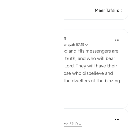
Meer Tafsirs
Lessen
In the Shade of the Quran
31 weken geleden
·
Verwijzen naar
ayah 57:19
"Those who believe in God and His messengers are
the ones who uphold the truth, and who will bear
witness to it before their Lord. They will have their
reward and their light. Those who disbelieve and
deny Our revelations are the dwellers of the blazing
fire."...
Bekijk meer
0
0
Ola Shoubaki
2 jaar geleden
·
Verwijzen naar
ayah 57:19
Geplaatst in
Arabic Gems