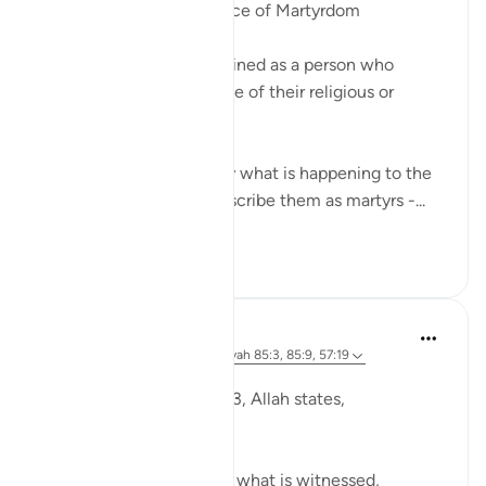
The Linguistic Significance of Martyrdom
In English, a martyr is defined as a person who
suffers or is killed because of their religious or
political beliefs.
While this is undoubtedly what is happening to the
people of Gaza, if we describe them as martyrs -...
Bekijk meer
10
4
Ola Shoubaki
3 jaar geleden
·
Verwijzen naar
ayah 85:3, 85:9, 57:19
Geplaatst in
Arabic Gems
In Surah al-Burooj, verse 3, Allah states,
وَشَاهِدٍۢ وَمَشْهُودٍۢ
And [by] the witness and what is witnessed,