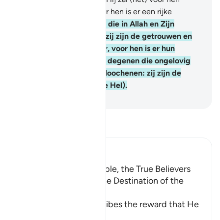
vermenigvuldigen en voor hen is er een rijke
beloning.
19
.
En degenen die in Allah en Zijn
Boodschapper geloven: zij zijn de getrouwen en
de getuigen bij hun Heer, voor hen is er hun
beloning en hun licht. En degenen die ongelovig
zijn en die Onze Verzen loochenen: zij zijn de
bewonen van Djahîm (de Hel).
-
Sofian S. Siregar
Lees Tafsir
Ibn Kathir (Abridged)
Reward for the Charitable, the True Believers
and the Martyrs; and the Destination of the
Disbelieve
Allah the Exalted describes the reward that He
wil
…
Lees meer