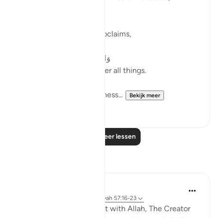
Later, in verse 9, Allah proclaims,
وَٱللَّهُ عَلَىٰ كُلِّ شَىْءٍۢ شَهِيدٌ
And Allah is a Witness over all things.
Both verses refers to witness...
Bekijk meer
19
4
Lees meer lessen
Reflecties
R. Ebied
4 jaar geleden
·
Verwijzen naar
ayah 57:16-23
These moving verses start with Allah, The Creator