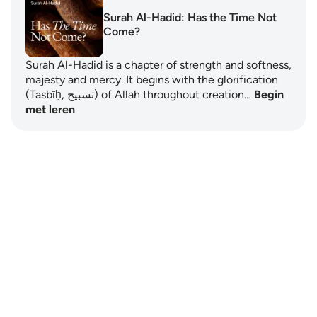
Surah Al-Hadid: Has the Time Not
Come?
Surah Al-Hadid is a chapter of strength and softness,
majesty and mercy. It begins with the glorification
(Tasbīḥ, تسبيح) of Allah throughout creation…
Begin
met leren
Notes
placeholders
close