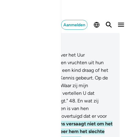
Aanmelden
es in context
fdstuk 41, Pagina 482, Juz 25
.
Tot Hem wordt de kennis over het Uur
ruggebracht. En er komen geen vruchten uit hun
lven; en er is geen vrouw die een kind draag of het
art, zonder dat het met Zijn Kennis gebeurt. Op de
g waarop Hij tot hen roept: "Waar zij mijn
elgenoten?", zeggen zij: "Wij vertellen U dat
emand van ons daarvan getuigt."
48
.
En wat zij
orheen plachten aan te roepen is van hen
ggedwaald, en zij zijn ervan overtuigd dat er voor
n geen uitweg is.
49
.
De mens versaagt niet om het
ede te smeken; maar wanneer hem het slechte