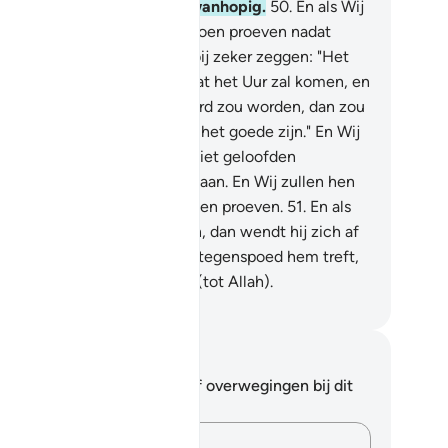
eft, dan is hij zonder hoop, wanhopig.
50
.
En als Wij
m Barmhartigheid van Ons doen proeven nadat
genspoed hem trof, dan zal bij zeker zeggen: "Het
mt mij toe, en ik denk niet dat het Uur zal komen, en
s ik tot mijn Heer teruggekeerd zou worden, dan zou
zeker voor mij aan Zijn Zijde het goede zijn." En Wij
llen zeker aan degenen die niet geloofden
dedelen wat zij hebben gedaan. En Wij zullen hen
ker een zware bestraffing doen proeven.
51
.
En als
j de mens gunsten schenken, dan wendt hij zich af
 verwijdert hij zich; maar als tegenspoed hem treft,
 richt hij vele smeekbeden (tot Allah).
fian S. Siregar
tities en reflecties
 hebt geen aantekeningen of overwegingen bij dit
s.
Leg je gedachten vast…