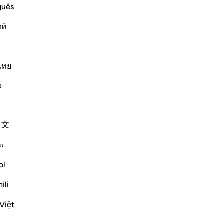
ficulty
tr
guês
ng his Lord for good things, such as
he
im -- i.e., trials and difficulties or
ий
te
ko
al
 meer
er 
ไทย
zu
Meer Tafsirs
e
me
Reflecties
ze
Wi
中文
en
syed Mantsha khan
dan
6 weken geleden
·
Verwijzen naar
ayah 41:49
u
How often it happens: whenever
-
So
something goes against our desires or our
ol
choices, we get upset and become
No
ili
ungrateful to the One who never
Je
abandoned us, to the One who is the
ver
Việt
Giver. We might not see the good it holds