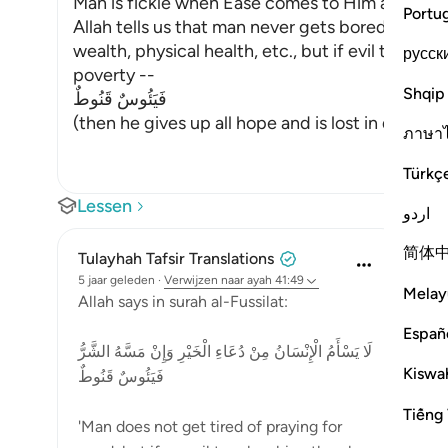
Man is fickle when Ease comes to Him after Dif
Portu
Allah tells us that man never gets bored of aski
wealth, physical health, etc., but if evil touches h
русск
poverty --
Shqip
فَيَئُوسٌ قَنُوطٌ
(then he gives up all hope and is lost in de
…
Lees
ภาษา
Türkç
Lessen
اردو
简体
Tulayhah Tafsir Translations
5 jaar geleden
·
Verwijzen naar
ayah 41:49
Melay
Allah says in surah al-Fussilat:
Españ
لَا يَسْأَمُ الْإِنْسَانُ مِنْ دُعَاءِ الْخَيْرِ وَإِنْ مَسَّهُ الشَّرُّ
Kiswah
فَيَئُوسٌ قَنُوطٌ
Tiếng 
'Man does not get tired of praying for