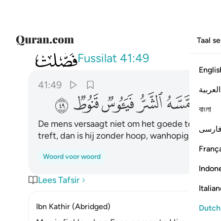
Taal s
041
لا يسام الانسان من دعاء الخير وان م
Fussilat
41:49
Englis
41:49
العربية
ﱵ
ﱶ
ﱷ
ﱸ
ﱹ
ﱺ
বাংলা
De mens versaagt niet om het goede te smeke
ارسی
treft, dan is hij zonder hoop, wanhopig.
França
Woord voor woord
Indon
Lees Tafsir
Italia
Ibn Kathir (Abridged)
Dutch