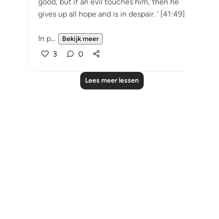
good, but if an evil touches him, then he
gives up all hope and is in despair. ' [41:49]
In p...
Bekijk meer
3
0
Lees meer lessen
Notes
placeholders
close