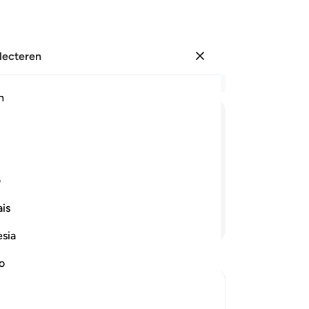
electeren
Aanmelden
Le
h
Hoo
47
ﱯ
ﱰ
ﱱ
ﱲ
ﱳ
ﱴ
te
ko
n; maar wanneer hem het slechte
ba
ف
Da
is
de
Lees verder
ni
esia
vo
we
no
he
go