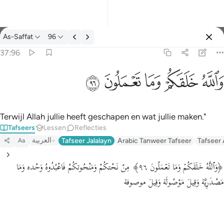
Tafseer: As-Saffat 37:96
As-Saffat
96
Aanmelden
37:96
والله خلقكم وما تعملون ٩٦
ﲤ
ﲥ
ﲦ
ﲧ
ﲨ
وَٱللَّهُ خَلَقَكُمْ وَمَا تَعْمَلُونَ ٩٦
Terwijl Allah jullie heeft geschapen en wat jullie maken."
Tafseers
Lessen
Reflecties
العربية
Tafseer Jalalayn
Arabic Tanweer Tafseer
Tafseer
Aa
﴿وَٱللَّهُ خَلَقَكُمۡ وَمَا تَعۡمَلُونَ ٩٦﴾ مِنْ نَحْتكُمْ وَمَنْحُوتكُمْ فَاعْبُدُوهُ وَحْده وَمَا
مَصْدَرِيَّة وَقِيلَ مَوْصُولَة وَقِيلَ موصوفة