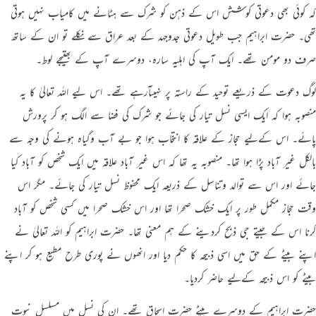
کہ کوئی بھی دعوتی کوشش اس کے ذہن کو شرک سے ہٹانے میں کامیاب نہیں ہوتی
تھی۔ حضرت ابراہیم جب طویل دعوتی جدوجہد کے بعد عراق سے نکلے تو ان کے ساتھ
صرف دو مومن تھے۔ ایک آپ کی اہلیہ سارہ، دوسرے آپ کے بھتیجے لوط۔
لوگ دعوت کے ذریعے توحید کے راستہ پر نہیںآرہے تھے۔ اس ليے اللہ تعالیٰ کا یہ
منصوبہ ہوا کہ ایک ایسی نسل تیار کی جائے جو شرک کی فضا سے الگ ہو کر پرورش
پائے۔ اس کےلیے حجاز کے علاقہ کا انتخاب ہوا جو بے آب وگیاہ ہونے کی وجہ سے
بالکل غیر آباد پڑا ہوا تھا۔ منصوبہ یہ تھا کہ اس غیر آباد علاقہ میں ایک شخص کو آباد کیا
جائے اور اس سے توالد وتناسل کے ذریعہ ایک محفوظ نسل تیار کی جائے۔ مگر اس
وقت حجاز مکمل طور پر ایک خشک صحرا تھا اور اس خشک صحرا میں کسی شخص کو آباد
کرنا اس کے جیتے جی ذبح کردینے کے ہم معنی تھا۔ حضرت ابراہیم کو اللہ تعالیٰ نے
اپنے بیٹے کے حق میں اسی ذبیحہ کا حکم دیا اور انھوں نے پوری طرح مطیع ہو کر اپنے
بیٹے کو اس ذبیحہ کےلیے حاضر کردیا۔
حضرت ابراہیم کے دوسرے بیٹے حضرت اسحاق تھے۔ ان کی نسل میں مسلسل نبوت