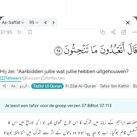
Tafseer: As-Saffat 37:95
As-Saffat
95
Aanmelden
37:95
قال اتعبدون ما تنحتون ٩٥
ﲟ
ﲠ
ﲡ
ﲢ
ﲣ
قَالَ أَتَعْبُدُونَ مَا تَنْحِتُونَ ٩٥
Hij zei: "Aanbidden jullie wat jullie hebben uitgehouwen?
Tafseers
Lessen
Reflecties
اردو
Tazkir Ul Quran
Fi Zilal Al-Quran
Tafsir Ibn Kathir
B
Aa
Je leest een tafsir voor de groep verzen 37:88tot 37:113
حضرت ابراہیم کے زمانہ میں شرک کا اس طرح عمومی غلبہ ہو ا کہ تاریخ میں اس کا
تسلسل قائم ہوگیا۔ اب جو بچہ پیدا ہوتا وہ ماحول کے اثر سے شرک میں اتنا پختہ ہوجاتا