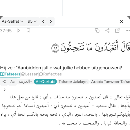
Tafseer: As-Saffat 37:95
As-Saffat
95
Aanmelden
37:95
قال اتعبدون ما تنحتون ٩٥
ﲟ
ﲠ
ﲡ
ﲢ
ﲣ
قَالَ أَتَعْبُدُونَ مَا تَنْحِتُونَ ٩٥
Hij zei: "Aanbidden jullie wat jullie hebben uitgehouwen?
Tafseers
Lessen
Reflecties
العربية
Al-Qurtubi
Tafseer Jalalayn
Arabic Tanweer Tafs
Aa
قوله تعالى : قال أتعبدون ما تنحتون فيه حذف ، أي : قالوا من فعل هذا
بآلهتنا ، فقال محتجا : أتعبدون ما تنحتون أي : أتعبدون أصناما أنتم تنحتونها
بأيديكم تنجرونها . والنحت النجر والبري ، نحته ينحته بالكسر نحتا أي : براه
. والنحاتة البراية ، والمنحت ما ينحت به .