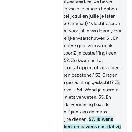
En Wij hebben de aarde uitgespreid, en de beste
Uitspreiders zijn Wij.
49
.
En van alle dingen hebben
Wij paren geschapen. Hopelijk zullen jullie je laten
vermanen.
50
.
(Zeg, O Moehammad) "Vlucht daarom
naar Allah: voorwaar, ik ben voor jullie van Hem (voor
Zijn bestraffing) een duidelijke waarschuwer.
51
.
En
neemt naast Allah geen andere god: voorwaar, ik
ben voor jullie van Hem (voor Zijn bestraffing) een
duidelijke waarschuwer."
52
.
Zo kwam er tot
degenen vóór hen geen Boodschapper, of zij zeiden:
"(Hij is) een tovenaar, of een bezetene."
53
.
Dragen
zij dit aan elkaar over (van geslacht op geslacht)? Zij
zijn zelfs een overtredend volk.
54
.
Wend je daarom
van hen af, dan wordt jou niets verweten.
55
.
En
vermaan: want voorwaar, de vermaning baat de
gelovigen.
56
.
En Ik heb de Djinn's en de mens
slechts geschapen om Mij te dienen.
57
.
Ik wens
geen voorzieningen van hen, en ik wens niet dat zij