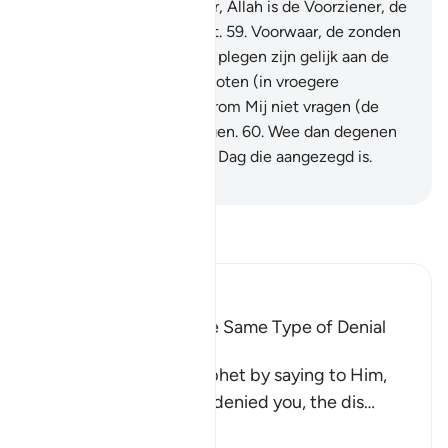
Mij voeden.
58
.
Voorwaar, Allah is de Voorziener, de
Bezitter van sterke kracht.
59
.
Voorwaar, de zonden
van degenen die onrecht plegen zijn gelijk aan de
zonden van hun soortgenoten (in vroegere
generaties). Laten zij daarom Mij niet vragen (de
bestraffing) te bespoedigen.
60
.
Wee dan degenen
die ongelovig zijn op hun Dag die aangezegd is.
-
Sofian S. Siregar
Lees Tafsir
Ibn Kathir (Abridged)
All Messengers met the Same Type of Denial
from Their Nations
Allah comforts His Prophet by saying to Him,
`just as these idolators denied you, the dis
…
Lees meer