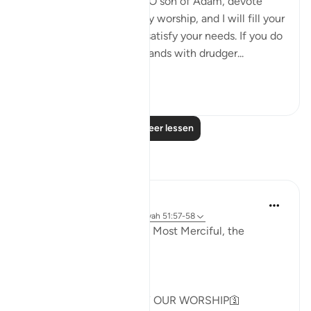
'Allah, the Exalted, says: ‘O son of Adam, devote
yourself exclusively to my worship, and I will fill your
chest with richness and satisfy your needs. If you do
not do so, I will fill your hands with drudger...
Bekijk meer
3
0
Lees meer lessen
Reflecties
Khadejah Mehmood
2 jaar geleden
·
Verwijzen naar
ayah 51:57-58
In the Name of Allah, the Most Merciful, the
Especially Merciful.
GOD IS NOT IN NEED OF OUR WORSHIP🛐