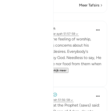
Meer Tafsirs
Lessen
In the Shade of the Quran
31 weken geleden
·
Verwijzen naar
ayah 51:57-58
The Qur'an strengthens the feeling of worship,
letting man overcome his concerns about his
livelihood and his selfish desires. Everybody's
livelihood is guaranteed by God. Needless to say, He
needs neither sustenance nor food from them when
He asks them to spe...
Bekijk meer
2
0
Prophetic Commentary
8 jaar geleden
·
Verwijzen naar
ayah 51:56-58
Abu Hurayrah narrates that the Prophet (saws) said: