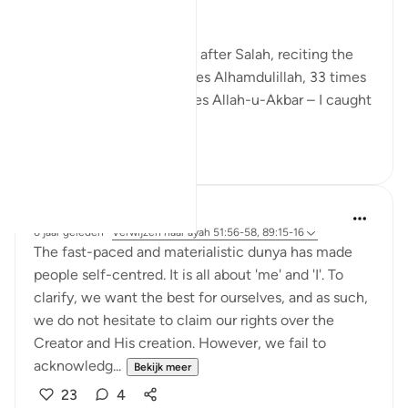
As I sat on my prayer mat after Salah, reciting the
Sunnah tasbeeh – 33 times Alhamdulillah, 33 times
SubhanAllah, and 44 times Allah-u-Akbar – I caught
m...
Bekijk meer
13
3
Sundas Ejaz
6 jaar geleden
·
Verwijzen naar
ayah 51:56-58, 89:15-16
The fast-paced and materialistic dunya has made
people self-centred. It is all about 'me' and 'I'. To
clarify, we want the best for ourselves, and as such,
we do not hesitate to claim our rights over the
Creator and His creation. However, we fail to
acknowledg...
Bekijk meer
23
4