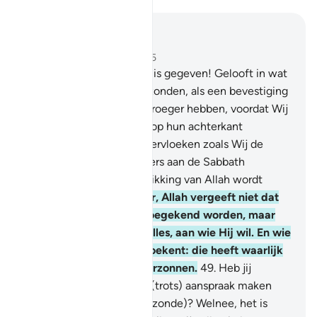
Lees in context
Hoofdstuk 4, Pagina 86, Juz 5
47
.
O jullie die de Schrift is gegeven! Gelooft in wat
Wij jullie hebben neergezonden, als een bevestiging
van wat jullie reeds van vroeger hebben, voordat Wij
gezichten verminken en op hun achterkant
aanbrengen, of Wij hen vervloeken zoals Wij de
(overtredende) deelnemers aan de Sabbath
vervloekten. En de beschikking van Allah wordt
uitgevoerd.
48
.
Voorwaar, Allah vergeeft niet dat
aan Hem deelgenoten toegekend worden, maar
Hij vergeeft daarnaast alles, aan wie Hij wil. En wie
aan Allah deelgenoten toekent: die heeft waarlijk
een geweldige zonde verzonnen.
49
.
Heb jij
degenen niet gezien die (trots) aanspraak maken
zichzelf te louteren (van zonde)? Welnee, het is