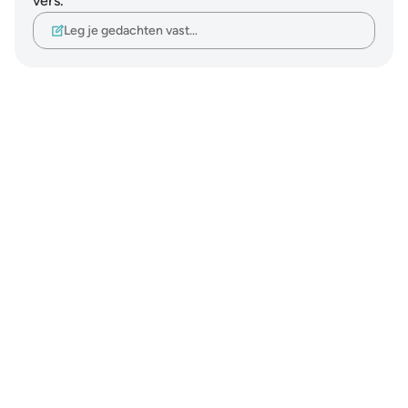
vers.
Leg je gedachten vast…
Notes
placeholders
close