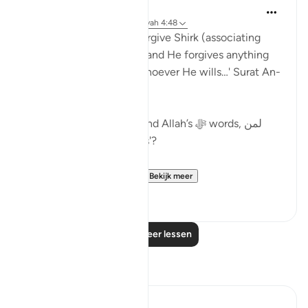
Abu Bakr Zoud
5 jaar geleden
·
Verwijzen naar
ayah 4:48
'Indeed Allah does not forgive Shirk (associating
partners in His worship), and He forgives anything
besides that (Shirk) to whoever He wills…' Surat An-
Nisa:48.
What is the wisdom behind Allah’s ﷻ words, لمن
يشاء 'to whoever He wills'?
The scholars mention ...
Bekijk meer
19
0
Lees meer lessen
Reflecties
A Siddiqui