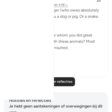
6 jaar geleden
·
Verwijzen naar
ayah 4:48
What if a complete stranger (who owes absolutely
nothing to you) called you a dog or pig. Or a snake.
How would you feel?
Now what if someone, for whom you did great
favors, associated you with these animals? Most
people would be greatly insulted.
This is d...
Bekijk meer
6
0
Lees meer reflecties
Notities en reflecties
Je hebt geen aantekeningen of overwegingen bij dit