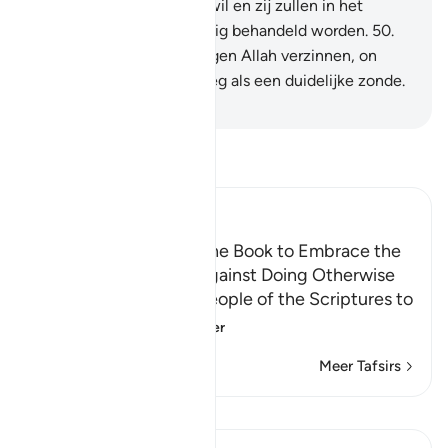
Allah die loutert wie Hij wil en zij zullen in het
geheel niet onrechtvaardig behandeld worden.
50
.
Ziet hoe zij de leugen tegen Allah verzinnen, on
(dat) is op zichzelf genoeg als een duidelijke zonde.
-
Sofian S. Siregar
Lees Tafsir
Ibn Kathir (Abridged)
Calling the People of the Book to Embrace the
Faith, Warning them Against Doing Otherwise
Allah commands the People of the Scriptures to
believe in wha
…
Lees meer
Meer Tafsirs
Lessen