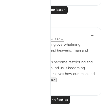
Lees meer lessen
Reflecties
Sarah R
5 jaar geleden
·
Verwijzen naar
ayah 7:96
The ingredients to receiving overwhelming
blessings from the earth and heavens: iman and
taqwa.
When we feel that life has become restricting and
counting the blessings around us is becoming
difficult, we should ask ourselves how our iman and
taqwa is doing. ...
Bekijk meer
10
1
Lees meer reflecties