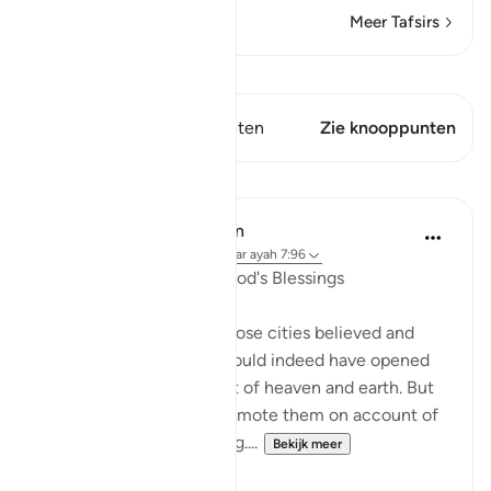
Meer Tafsirs
Bekijk Qiraat
Dit vers heeft 1 Knooppunten
Zie knooppunten
Lessen
In the Shade of the Quran
31 weken geleden
·
Verwijzen naar
ayah 7:96
A Sure Way to Receive God's Blessings
"Yet had the people of those cities believed and
been God-fearing, We would indeed have opened
up for them blessings out of heaven and earth. But
they disbelieved, so We smote them on account of
what they had been doing....
Bekijk meer
0
0