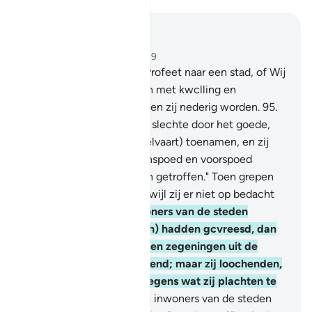
Lees in context
Hoofdstuk 7, Pagina 163, Juz 9
94
.
En Wij zonden geen Profeet naar een stad, of Wij
troffen de inwoners ervan met kwclling en
tegenspoed. Hopelijk zullen zij nederig worden.
95
.
Daarna vervingen Wij het slechte door het goede,
totdat zij (in aantal en welvaart) toenamen, en zij
zeiden: "Voorzeker, tegenspoed en voorspoed
hebben ook onze vaderen getroffen." Toen grepen
Wij hen onverwachts, terwijl zij er niet op bedacht
waren.
96
.
En ais de inwoners van de steden
hadden geloofd en (Allah) hadden gcvreesd, dan
hadden Wij zeker voor hen zegeningen uit de
hemel en de aarde geopend; maar zij loochenden,
zodat Wij hen grepen wegens wat zij plachten te
verrichten.
97
.
Voelen de inwoners van de steden