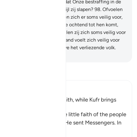
zich er soms veilig voor, dat Onze bestraffing in de
nacht tot hen komt, terwijl zij slapen?
98
.
Ofvoelen
de inwoners van de steden zich er soms veilig voor,
dat Onze bestrafting in de ochtend tot hen komt,
terwijl zij spelen?
99
.
Voelen zij zich soms veilig voor
het plan van Allah? Niemand voelt zich veilig voor
het plan van Allah, behalve het verliezende volk.
-
Sofian S. Siregar
Lees Tafsir
Ibn Kathir (Abridged)
Blessings come with Faith, while Kufr brings
Torment
Allah mentions here the little faith of the people
of the towns to whom He sent Messengers. In
ano
…
Lees meer