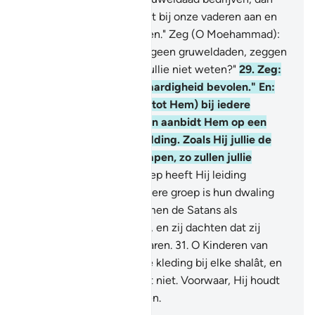
zeggen zij: "Wij troffen dit bij onze vaderen aan en
Allah heeft ons dit bevolen." Zeg (O Moehammad):
"Voorwaar, Allah beveelt geen gruweldaden, zeggen
jullie dat over Allah wat jullie niet weten?"
29
.
Zeg:
"Mijn Heer heeft rechtvaardigheid bevolen." En:
"Richt jullie aangezicht (tot Hem) bij iedere
knieling (in het gebed) en aanbidt Hem op een
zuivere wijze van aanbidding. Zoals Hij jullie de
eerste keer heeft geschapen, zo zullen jullie
terugkeren."
30
.
Een groep heeft Hij leiding
gegeven en voor een andere groep is hun dwaling
terecht. Voorwaar, zij namen de Satans als
beschermers, naast Allah, en zij dachten dat zij
waarlijk rechtgeleiden waren.
31
.
O Kinderen van
Adam, draagt jullie mooie kleding bij elke shalât, en
eet en drinkt en overdrijft niet. Voorwaar, Hij houdt
niet van de buitensporigen.
-
Sofian S. Siregar