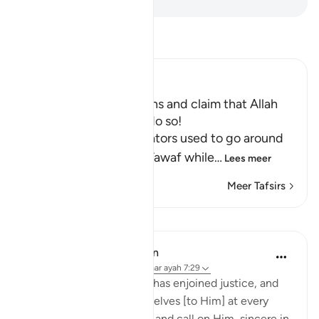
Lees Tafsir
Ibn Kathir (Abridged)
Disbelievers commit Sins and claim that Allah
commanded Them to do so!
Mujahid said, "The idolators used to go around
the House (Ka`bah) in Tawaf while
…
Lees meer
Meer Tafsirs
Lessen
In the Shade of the Quran
32 weken geleden
·
Verwijzen naar
ayah 7:29
Say: O Prophet, 'My Lord has enjoined justice, and
that you set your whole selves [to Him] at every
time and place of prayer, and call on Him, sincere in