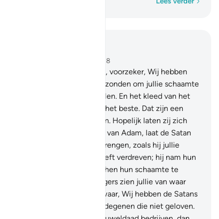
Woord voor woord
Lees verder
Lees in context
Hoofdstuk 7, Pagina 153, Juz 8
26
.
O Kinderen van Adam, voorzeker, Wij hebben
voor jullie kleding neergezonden om jullie schaamte
te bedekken en versierselen. En het kleed van het
vrezen (van Allah), dat is het beste. Dat zijn een
aantal van Allah's Tekenen. Hopelijk laten zij zich
vermanen.
27
.
OKinderen van Adam, laat de Satan
jullie niet in verzoeking brengen, zoals hij jullie
voorouders uit de tuin heeft verdreven; hij nam hun
kleding van hen weg om hen hun schaamte te
tonen. Hij en zijn aanhangers zien jullie van waar
jullie hen niet zien. Voorwaar, Wij hebben de Satans
tot leiders gemaakt voor degenen die niet geloven.
28
.
En wanneer zij een gruweldaad bedrijven, dan