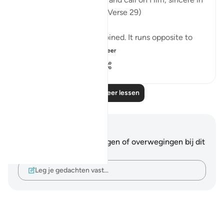
your faith in Him alone.' (Verse 29)
This is what God has enjoined. It runs opposite to
the unbelievers' ...
Bekijk meer
0
0
141
Lees meer lessen
Notities en reflecties
Je hebt geen aantekeningen of overwegingen bij dit
vers.
Leg je gedachten vast…