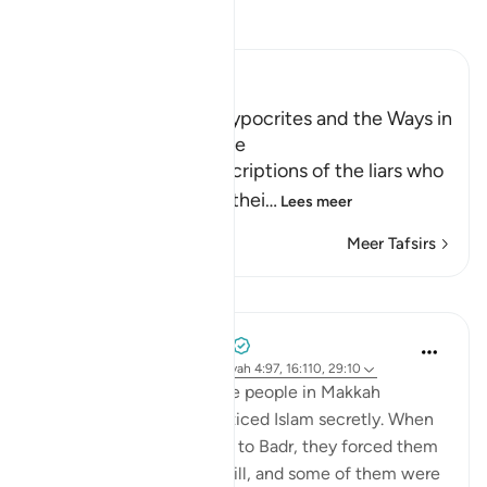
Lees Tafsir
Ibn Kathir (Abridged)
The Attitudes of the Hypocrites and the Ways in
which Allah tests People
Allah mentions the descriptions of the liars who
falsely claim faith with thei
…
Lees meer
Meer Tafsirs
Lessen
Prophetic Commentary
8 jaar geleden
·
Verwijzen naar
ayah 4:97, 16:110, 29:10
Ibn ‘Abbâs narrates: Some people in Makkah
accepted Islam and practiced Islam secretly. When
the polytheists came out to Badr, they forced them
to set out against their will, and some of them were