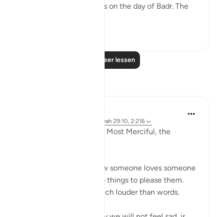
killed with the polytheists on the day of Badr. The
Muslims sai...
Bekijk meer
1
1
Lees meer lessen
Reflecties
Razia Zahra
2 jaar geleden
·
Verwijzen naar
ayah 29:10, 2:216
In the Name of Allah, the Most Merciful, the
Esoecially Merciful,
One of the ways we know someone loves someone
is when they follow or do things to please them.
Actions indeed speak much louder than words.
So if we love Allah deeply we will not feel sad, ir...