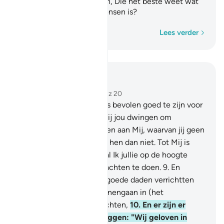
Jullie!" En is het niet Allah, Die het beste weet wat
er in de harten van de mensen is?
Woord voor woord
Lees verder
Lees in context
Hoofdstuk 29, Pagina 397, Juz 20
8
.
En Wij hebben de mens bevolen goed te zijn voor
zijn ouders, maar indien zij jou dwingen om
deelgenoten toe te kennen aan Mij, waarvan jij geen
kennis hebt, gehoorzaam hen dan niet. Tot Mij is
jullie terugkeer, daarna zal Ik jullie op de hoogte
brengen van wat jullie plachten te doen.
9
.
En
degenen die geloven en goede daden verrichtten
zullen Wij zeker doen binnengaan in (het
gezelschap) van de oprechten,
10
.
En er zijn er
onder de mensen, die zeggen: "Wij geloven in