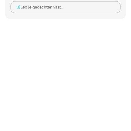
Leg je gedachten vast…
Notes
placeholders
close