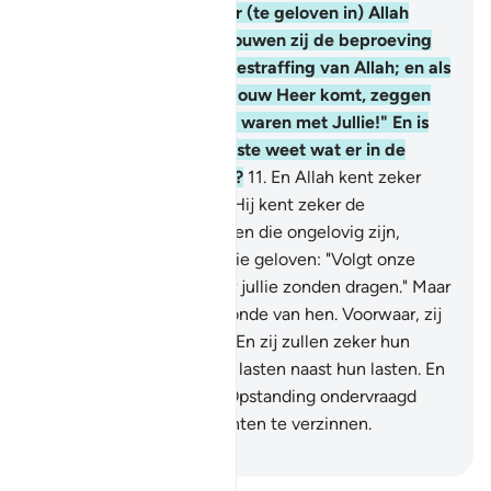
Allah," en als zij dan door (te geloven in) Allah
gekweld worden, beschouwen zij de beproeving
van de mensen als een bestraffing van Allah; en als
er een overwinning van jouw Heer komt, zeggen
zij zeker: "Voorwaar, wij waren met Jullie!" En is
het niet Allah, Die het beste weet wat er in de
harten van de mensen is?
11
.
En Allah kent zeker
degenen die geloven en Hij kent zeker de
huichelaars.
12
.
En degenen die ongelovig zijn,
zeggen tegen degenen die geloven: "Volgt onze
weg, dan zullen wij zeker jullie zonden dragen." Maar
zij dragen geen enkele zonde van hen. Voorwaar, zij
zijn zeker leugenaars.
13
.
En zij zullen zeker hun
(eigen) lasten dragen, en lasten naast hun lasten. En
zij zullen op de Dag der Opstanding ondervraagd
worden over wat zij plachten te verzinnen.
-
Sofian S. Siregar