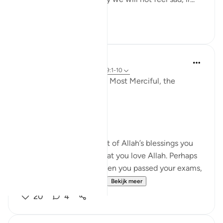
Bekijk meer
5
0
Razia Zahra
vorig jaar
·
Verwijzen naar
ayah 29:1-10
In the Name of Allah, the Most Merciful, the
Especially Merciful,
Again, I’m here.
When you were in receipt of Allah’s blessings you
exclaimed through joy that you love Allah. Perhaps
that might have been when you passed your exams,
on the birth of your chi...
Bekijk meer
20
4