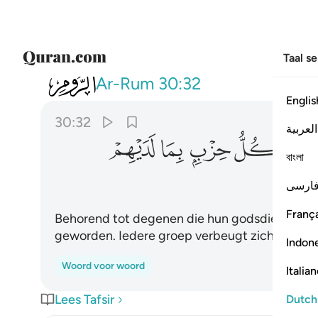
Taal s
030
من الذين فرقوا دينهم وكانوا شيعا
Ar-Rum
30:32
Englis
30:32
العربية
ﳎ
ﳏ
ﳐ
ﳑ
ﳒ
বাংলা
ارسی
França
Behorend tot degenen die hun godsdienst hebb
geworden. Iedere groep verbeugt zich in wat z
Indon
Woord voor woord
Italia
Lees Tafsir
Dutch