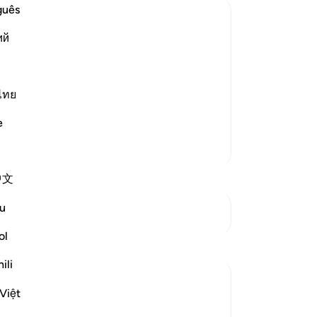
me
guês
sc
ий
de
al
he religion which Allah has prescribed
on
n of Ibrahim, to which Allah has guided
ve
ไทย
e utmost perfection. In this manner,
hu
e
zi
Meer Tafsirs
he
-
So
中文
No
u
Zie knooppunten
Je
ol
ver
ili
Việt
ve broken the unity of their faith and