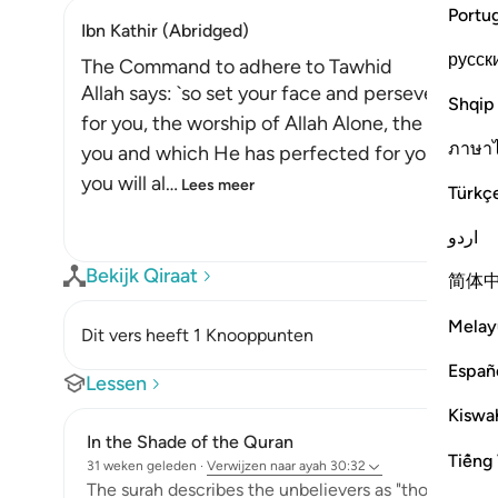
Portu
Ibn Kathir (Abridged)
русск
The Command to adhere to Tawhid
Allah says: `so set your face and persevere in t
Shqip
for you, the worship of Allah Alone, the religio
ภาษา
you and which He has perfected for you with th
you will al
…
Lees meer
Türkç
اردو
Bekijk Qiraat
简体
Melay
Dit vers heeft 1 Knooppunten
Españ
Lessen
Kiswah
In the Shade of the Quran
Tiếng 
31 weken geleden
·
Verwijzen naar
ayah 30:32
The surah describes the unbelievers as "those who ha