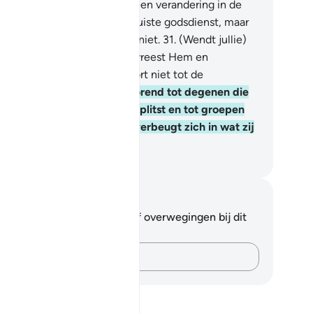
ns geschapen heeft. Er is geen verandering in de
hepping van Allah Dat is de juiste godsdienst, maar
 meeste mensen weten het niet.
31
.
(Wendt jullie)
s berouwvollen tot Hem, en vreest Hem en
derhoudt de shalât en behoort niet tot de
elgodenaanbidders.
32
.
Behorend tot degenen die
n godsdienst hebben opgesplitst en tot groepen
jn geworden. Iedere groep verbeugt zich in wat zij
bben.
fian S. Siregar
tities en reflecties
 hebt geen aantekeningen of overwegingen bij dit
s.
Leg je gedachten vast…