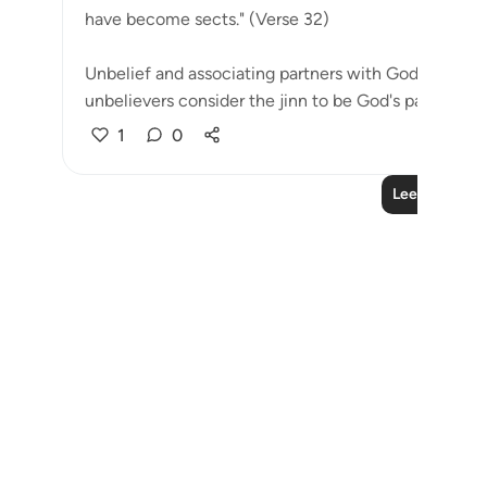
have become sects." (Verse 32)
Unbelief and associating partners with God may ta
unbelievers consider the jinn to be God's partners, ot
1
0
Lees meer le
Notes
placeholders
close