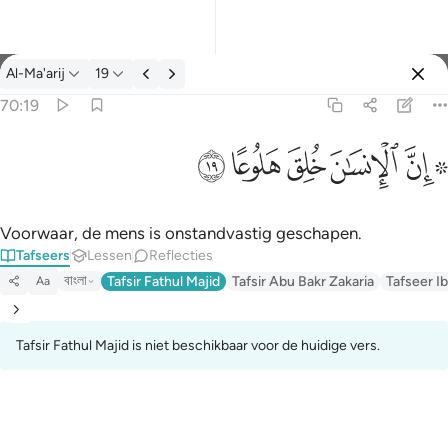
Tafseer: Al-Ma'arij 70:19
Al-Ma'arij
19
Aanmelden
70:19
۞ ان الانسان خلق هلوعا ١٩
ﱪ ﱫ
ﱬ
ﱭ
ﱮ
ﱯ
۞ إِنَّ ٱلْإِنسَـٰنَ خُلِقَ هَلُوعًا ١٩
Voorwaar, de mens is onstandvastig geschapen.
Tafseers
Lessen
Reflecties
বাংলা
Tafsir Fathul Majid
Tafsir Abu Bakr Zakaria
Tafseer Ib
Aa
Tafsir Fathul Majid is niet beschikbaar voor de huidige vers.