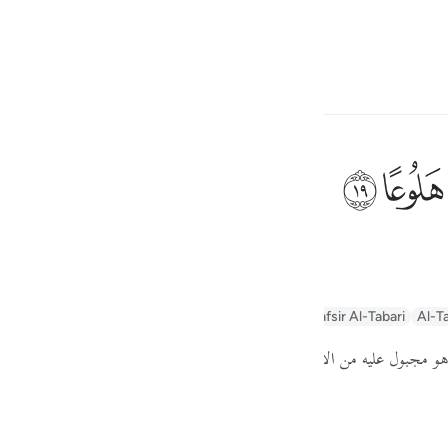
electeren
Aanmelden
h
ﱮ
ﱯ
 geschapen.
ف
is
n
Arabic Tanweer Tafseer
Tafseer Al-Baghawi
Tafsir Al-Tabari
Al-Ta
esia
ا هو مجبول عليه من الأخلاق الدنيئة
( إن الإنسان خلق هلوعا )
no