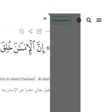
Aanmelden
ﱪ ﱫ
ﱬ
ﱭ
fsir Al-Wasit (Tantawi)
Al-Qurtubi
Tafsir Muyassar
السعدي Al-Sa'di
يقول تعالى مخبرا عن الإنسان وم :