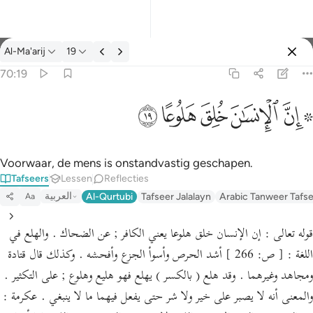
Tafseer: Al-Ma'arij 70:19
Al-Ma'arij
19
Aanmelden
70:19
۞ ان الانسان خلق هلوعا ١٩
ﱪ ﱫ
ﱬ
ﱭ
ﱮ
ﱯ
۞ إِنَّ ٱلْإِنسَـٰنَ خُلِقَ هَلُوعًا ١٩
Voorwaar, de mens is onstandvastig geschapen.
Tafseers
Lessen
Reflecties
العربية
Al-Qurtubi
Tafseer Jalalayn
Arabic Tanweer Tafs
Aa
قوله تعالى : إن الإنسان خلق هلوعا يعني الكافر ; عن الضحاك . والهلع في
اللغة : [ ص: 266 ] أشد الحرص وأسوأ الجزع وأفحشه . وكذلك قال قتادة
ومجاهد وغيرهما . وقد هلع ( بالكسر ) يهلع فهو هليع وهلوع ; على التكثير .
والمعنى أنه لا يصبر على خير ولا شر حتى يفعل فيهما ما لا ينبغي . عكرمة :