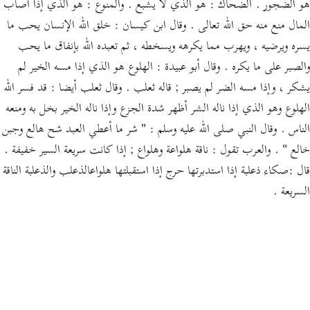
هو الضجور . الضحاك : هو الذي لا يشبع . والمنوع : هو الذي إذا أصاب
المال منع منه حق الله تعالى . وقال ابن كيسان : خلق الله الإنسان يحب ما
يسره ويرضيه ، ويهرب مما يكرهه ويسخطه ، ثم تعبده الله بإنفاق ما يحب
والصبر على ما يكره . وقال أبو عبيدة : الهلوع هو الذي إذا مسه الخير لم
يشكر ، وإذا مسه الضر لم يصبر ; قاله ثعلب . وقال ثعلب أيضا : قد فسر الله
الهلوع وهو الذي إذا ناله الشر أظهر شدة الجزع وإذا ناله الخير بخل به ومنعه
الناس . وقال النبي صلى الله عليه وسلم : " شر ما أعطي العبد شح هالع وجبن
خالع " . والعرب تقول : ناقة هلواعة وهلواع ; إذا كانت سريعة السير خفيفة .
قال :صكاء ذعلبة إذا استدبرتها حرج إذا استقبلتها هلواعالذعلب والذعلبة الناقة
السريعة .