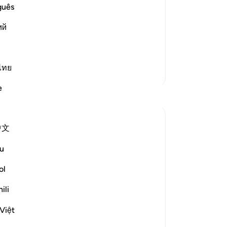
je
guês
her Ayah (Allah) said:
en
ий
da
e Day of the time appointed.) (38:80-81).
Mi
im among the p
…
Lees meer
Be
-
So
ไทย
Meer Tafsirs
e
Reflecties
No
Je
ver
Razia Zahra
中文
33 weken geleden
·
Verwijzen naar
ayah 17:61-65
u
In the Name of Allah, the Most Merciful,
the Most Merciful,
ol
ili
Yesterday, I went to narrate the story of
Prophet Eesa Alahis salaam to a group of
Việt
small children at the masjid. The teachers