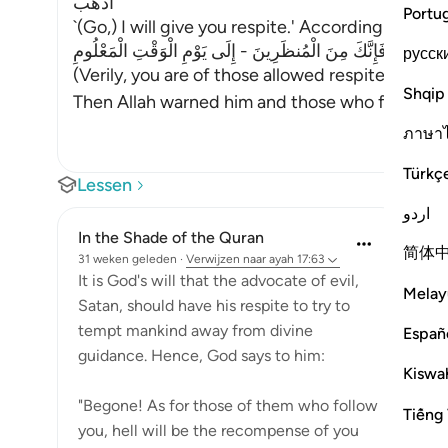
اذْهَبْ
Portu
`(Go,) I will give you respite.' According to anot
قَالَ فَإِنَّكَ مِنَ الْمُنظَرِينَ - إِلَى يَوْمِ الْوَقْتِ الْمَعْلُومِ
русск
(Verily, you are of those allowed respite till th
Shqip
Then Allah warned him and those who follow h
ภาษา
Türkç
Lessen
اردو
In the Shade of the Quran
简体
31 weken geleden
·
Verwijzen naar
ayah 17:63
It is God's will that the advocate of evil,
Melay
Satan, should have his respite to try to
tempt mankind away from divine
Españ
guidance. Hence, God says to him:
Kiswah
"Begone! As for those of them who follow
Tiếng 
you, hell will be the recompense of you