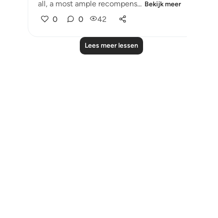
all, a most ample recompens...
Bekijk meer
0
0
42
Lees meer lessen
Notes
placeholders
close