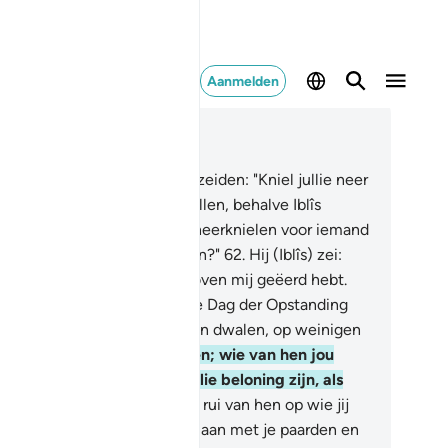
Aanmelden
es in context
fdstuk 17, Pagina 288, Juz 15
.
En toen Wij tot de Engelen zeiden: "Kniel jullie neer
r Adam," toen knielden zij allen, behalve Iblîs
tan). Hij zei: "Moet ik (mij) neerknielen voor iemand
e U uit aarde heeft geschapen?"
62
.
Hij (Iblîs) zei:
iet U? Dat is degene die U boven mij geëerd hebt.
dien U mij uitstel geeft tot de Dag der Opstanding
l ik zeker zijn nageslacht doen dwalen, op weinigen
"
63
.
Hij (Allah) zei: "Ga heen; wie van hen jou
gt: voorwaar: de Hel zal jullie beloning zijn, als
n volledige beloning!
64
.
En rui van hen op wie jij
n met jouw stem, en val hen aan met je paarden en