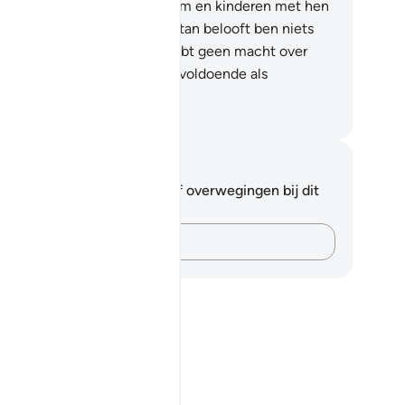
 voetvolk, en deel rijkdommem en kinderen met hen
 doe hen beloften." En de Satan belooft ben niets
n bedrog.
65
.
Voorwaar, jij hebt geen macht over
jn dienaren. En jouw Heer is voldoende als
schemer."
fian S. Siregar
tities en reflecties
 hebt geen aantekeningen of overwegingen bij dit
s.
Leg je gedachten vast…