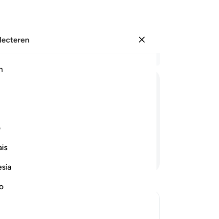
electeren
Aanmelden
Le
h
Hoo
61
ﲓ
ﲔ
ﲕ
ﲖ
ﲗ
ﲘ
voo
(Sa
 voorwaar: de Hel zal jullie beloning
di
ف
"Z
is
In
Lees verder
za
esia
na.
vol
no
ee
ka