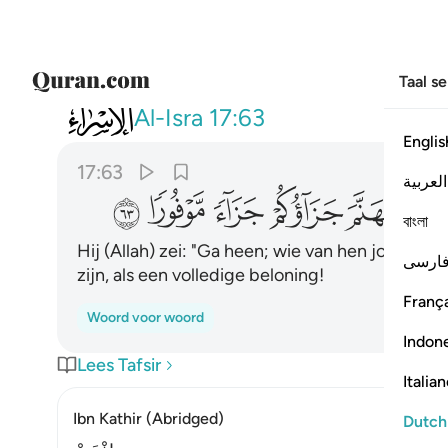
Taal s
017
قال اذهب فمن تبعك منهم فان جه
Al-Isra
17:63
Englis
17:63
العربية
ﲙ
ﲚ
ﲛ
ﲜ
ﲝ
বাংলা
Hij (Allah) zei: "Ga heen; wie van hen jou volgt:
ارسی
zijn, als een volledige beloning!
França
Woord voor woord
Indon
Lees Tafsir
Italia
Ibn Kathir (Abridged)
Dutch