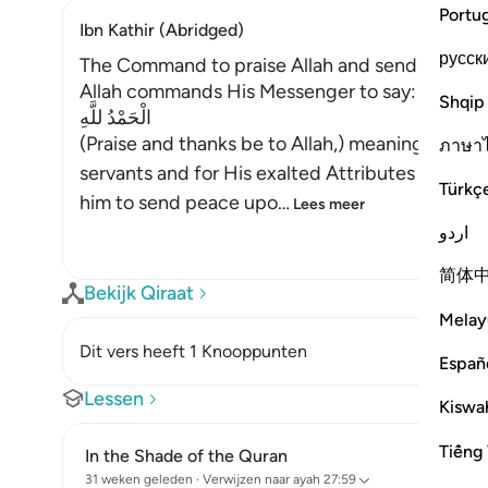
Portu
Ibn Kathir (Abridged)
русск
The Command to praise Allah and send Blessin
Allah commands His Messenger to say:
Shqip
الْحَمْدُ للَّهِ
(Praise and thanks be to Allah,) meaning, for H
ภาษา
servants and for His exalted Attributes and 
Türkç
him to send peace upo
…
Lees meer
اردو
简体
Bekijk Qiraat
Melay
Dit vers heeft 1 Knooppunten
Españ
Lessen
Kiswah
Tiếng 
In the Shade of the Quran
31 weken geleden
·
Verwijzen naar
ayah 27:59