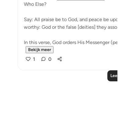
Who Else?
Say: All praise be to God, and peace be upon His 
worthy: God or the false [deities] they associate wi
In this verse, God orders His Messenger (peace be u
Bekijk meer
1
0
Lees meer le
Notes
placeholders
close