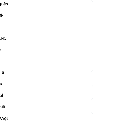
guês
ий
gs on His Messengers
is innumerable blessings upon His
ไทย
most beautiful Names. And He commands
e
Meer Tafsirs
中文
u
Zie knooppunten
ol
ili
Việt