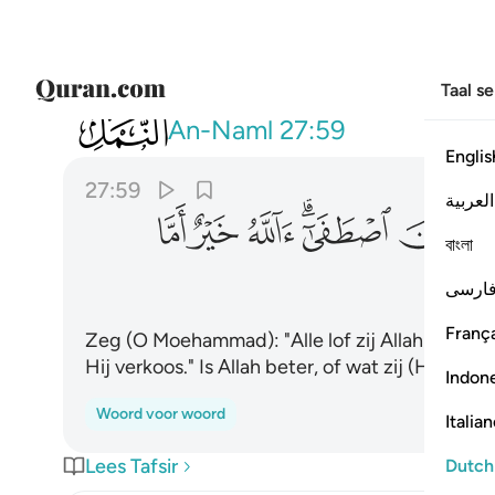
Taal s
027
قل الحمد لله وسلام على عباده الذين ا
An-Naml
27:59
Englis
27:59
العربية
ﱩ
ﱪﱫ
ﱬ
ﱭ
ﱮ
বাংলা
ارسی
França
Zeg (O Moehammad): "Alle lof zij Allah en vre
Hij verkoos." Is Allah beter, of wat zij (Hem)
Indon
Woord voor woord
Italia
Lees Tafsir
Dutch