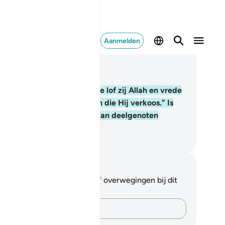
Aanmelden
es in context
fdstuk 27, Pagina 382, Juz 20
.
Zeg (O Moehammad): "Alle lof zij Allah en vrede
or Zijn dienaren en degenen die Hij verkoos." Is
lah beter, of wat zij (Hem) aan deelgenoten
ekennen?
fian S. Siregar
tities en reflecties
 hebt geen aantekeningen of overwegingen bij dit
s.
Leg je gedachten vast…